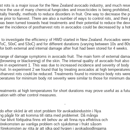
t rots is a major issue for the New Zealand avocado industry, and much resea
ince the use of many chemical fungicides and insecticides is being prohibited,
ally friendly, methods to reduce disorders in fruit. One way to decrease the pre
e prior to harvest. There are also a number of ways to control rots, and their
has been turned towards heat treatments and their potential to reduce the dev
her the incidence of postharvest rots in avocados could be decreased by a ho
 to investigate the efficiency of HWD started in New Zealand. Avocados were 
7oC, 50oC and 53oC) and for different durations (varying between 10s and 80
or both external and internal damage after fruit had been stored for 4 weeks.
ange of damage symptoms in avocado fruit. The main form of external damag
rowning or blackening) of the skin. The internal quality of avocado fruit als
e in experiment 1. This was due to increased incidence and severity of body
ruit. In experiment 2 we found that by treating avocados at high temperatures 
stharvest rots could be reduced. Treatments found to minimize body rots wer
ratures for minimum body rot severity were similar to those for minimum d
eatments at high temperatures for short durations may prove useful as a futu
nation with other control measures.
,
o efter skörd är ett stort problem för avokadoindustrin i Nya
ng pågår för att komma till rätta med problemet. Då många
 blivit förbjudna finns ett behov av att finna nya effektiva och
 förekomsten av vanliga problem och sjukdomar i frukt såsom
 förekomsten av röta är att idka god hygien i avokadoodlingarna