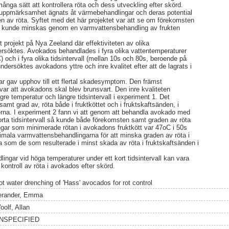
ånga sätt att kontrollera röta och dess utveckling efter skörd.
uppmärksamhet ägnats åt värmebehandlingar och deras potential
 av röta. Syftet med det här projektet var att se om förekomsten
rd kunde minskas genom en varmvattensbehandling av frukten
 projekt på Nya Zeeland där effektiviteten av olika
rsöktes. Avokados behandlades i fyra olika vattentemperaturer
och i fyra olika tidsintervall (mellan 10s och 80s, beroende på
ndersöktes avokadons yttre och inre kvalitet efter att de lagrats i
r gav upphov till ett flertal skadesymptom. Den främst
r att avokadons skal blev brunsvart. Den inre kvaliteten
 temperatur och längre tidsintervall i experiment 1. Det
mt grad av, röta både i fruktköttet och i fruktskaftsänden, i
erna. I experiment 2 fann vi att genom att behandla avokado med
orta tidsintervall så kunde både förekomsten samt graden av röta
ar som minimerade rötan i avokadons fruktkött var 47oC i 50s
imala varmvattensbehandlingarna för att minska graden av röta i
 som de som resulterade i minst skada av röta i fruktskaftsänden i
dlingar vid höga temperaturer under ett kort tidsintervall kan vara
ontroll av röta i avokados efter skörd.
ot water drenching of 'Hass' avocados for rot control
erander, Emma
oolf, Allan
NSPECIFIED