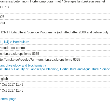
xamensarbeten inom Hortonomprogrammet / Sveriges lantbruksuniversitet
005:13
007
ther
HORT Horticultural Science Programme (admitted after 2000 and before July
L, NJ) > Horticulture
vocado, rot control
rn:nbn:se:slu:epsilon-s-8365
ttp://urn.kb.se/resolve?urn=urn:nbn:se:slu:epsilon-s-8365
lant physiology and biochemistry
aculties > Faculty of Landscape Planning, Horticulture and Agricultural Scienc
nglish
7 Oct 2017 11:43
7 Oct 2017 11:43
control page