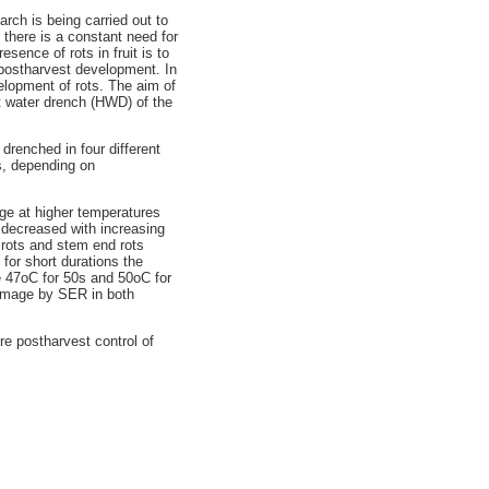
rch is being carried out to
 there is a constant need for
sence of rots in fruit is to
 postharvest development. In
elopment of rots. The aim of
t water drench (HWD) of the
drenched in four different
s, depending on
e at higher temperatures
o decreased with increasing
 rots and stem end rots
for short durations the
e 47oC for 50s and 50oC for
amage by SER in both
re postharvest control of