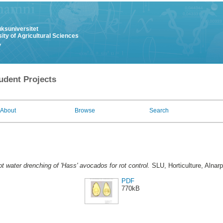
uksuniversitet
ity of Agricultural Sciences
y
udent Projects
About
Browse
Search
t water drenching of 'Hass' avocados for rot control.
SLU, Horticulture, Alnarp
PDF
770kB