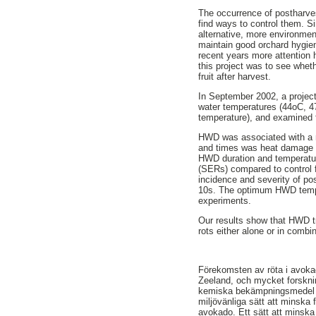
The occurrence of postharves
find ways to control them. S
alternative, more environment
maintain good orchard hygien
recent years more attention 
this project was to see whet
fruit after harvest.
In September 2002, a project
water temperatures (44oC, 4
temperature), and examined f
HWD was associated with a r
and times was heat damage (b
HWD duration and temperatur
(SERs) compared to control f
incidence and severity of po
10s. The optimum HWD tempe
experiments.
Our results show that HWD tr
rots either alone or in combi
Förekomsten av röta i avokad
Zeeland, och mycket forskni
kemiska bekämpningsmedel har
miljövänliga sätt att minska
avokado. Ett sätt att minska