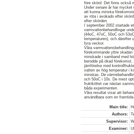
före skörd. Det finns också m
Under senare år har mycket 
att kunna minska förekomsten
av röta i avokado efter skö
efter skörden.
I september 2002 startade ett
varmvattenbehandlingar unde
(44oC, 47oC, 50oC och 53oC) 
temperaturen), och därefter u
fyra veckor.
Våra varmvattensbehandlinga
förekommande yttre skadan va
minskade i samband med högre
berodde på ökad förekomst, sa
jämförelse med kontrollfrukt
vatten av hög temperatur i k
minskas. De värmebehandling
och 50oC i 10s. De mest opt
fruktköttet var nästan samma
båda experimenten.
Våra resultat visar att behan
användbara som en framtida k
Main title:
H
Authors:
T
Supervisor:
W
Examiner:
U