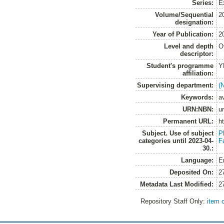
Series:
E
Volume/Sequential
2
designation:
Year of Publication:
2
Level and depth
O
descriptor:
Student's programme
Y
affiliation:
Supervising department:
(N
Keywords:
a
URN:NBN:
u
Permanent URL:
h
Subject. Use of subject
P
categories until 2023-04-
F
30.:
Language:
E
Deposited On:
2
Metadata Last Modified:
2
Repository Staff Only:
item 