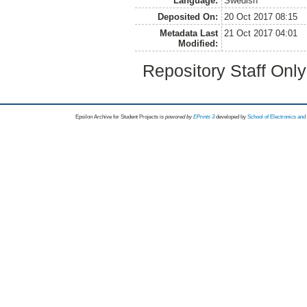
Language:
Swedish
Deposited On:
20 Oct 2017 08:15
Metadata Last
21 Oct 2017 04:01
Modified:
Repository Staff Onl
Epsilon Archive for Student Projects is
powored by
EPrints 3
developed by
School of Electronics an