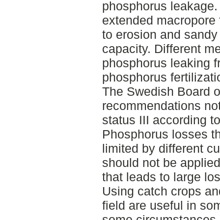
phosphorus leakage. T
extended macropore fl
to erosion and sandy 
capacity. Different me
phosphorus leaking f
phosphorus fertilizati
The Swedish Board of 
recommendations not 
status III according t
Phosphorus losses th
limited by different cu
should not be applied
that leads to large lo
Using catch crops an
field are useful in s
some circumstances, 