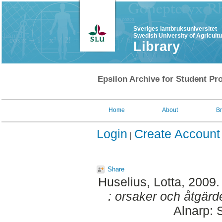
Sveriges lantbruksuniversitet
Swedish University of Agricult
Library
Epsilon Archive for Student Pro
Home
About
B
Login
Create Account
Share
Huselius, Lotta
, 2009
: orsaker och åtgärde
Alnarp: 