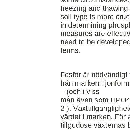
freezing and thawing.
soil type is more cru
in determining phosph
measures are effectiv
need to be developed 
terms.
Fosfor är nödvändigt 
från marken i jonfo
– (och i viss
mån även som HPO
2-). Växttillgängligh
värdet i marken. För a
tillgodose växternas b