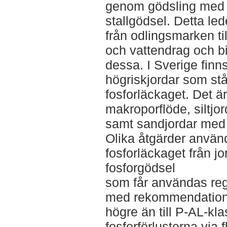
genom gödsling med 
stallgödsel. Detta lede
från odlingsmarken til
och vattendrag och bid
dessa. I Sverige finns
högriskjordar som står
fosforläckaget. Det är
makroporflöde, siltjo
samt sandjordar med 
Olika åtgärder använd
fosforläckaget från j
fosforgödsel
som får användas reg
med rekommendationer
högre än till P-AL-kla
fosforförlusterna via