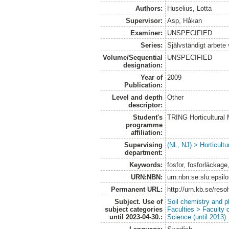
Authors:
Huselius, Lotta
Supervisor:
Asp, Håkan
Examiner:
UNSPECIFIED
Series:
Självständigt arbete
Volume/Sequential
UNSPECIFIED
designation:
Year of
2009
Publication:
Level and depth
Other
descriptor:
Student's
TRING Horticultural
programme
affiliation:
Supervising
(NL, NJ) > Horticultu
department:
Keywords:
fosfor, fosforläckage
URN:NBN:
urn:nbn:se:slu:epsil
Permanent URL:
http://urn.kb.se/res
Subject. Use of
Soil chemistry and p
subject categories
Faculties > Faculty 
until 2023-04-30.:
Science (until 2013)