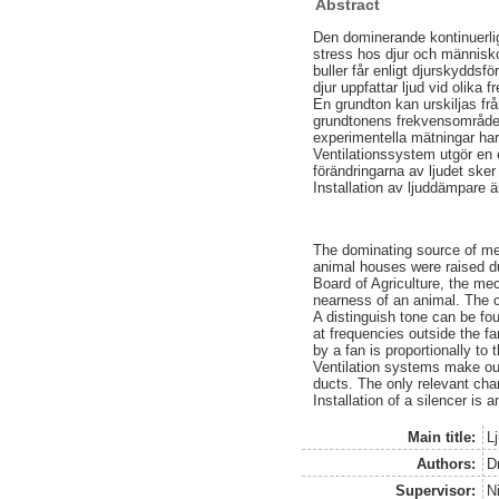
Abstract
Den dominerande kontinuerliga 
stress hos djur och människor
buller får enligt djurskyddsfö
djur uppfattar ljud vid olika f
En grundton kan urskiljas frå
grundtonens frekvensområde o
experimentella mätningar har 
Ventilationssystem utgör en 
förändringarna av ljudet ske
Installation av ljuddämpare är 
The dominating source of mec
animal houses were raised du
Board of Agriculture, the me
nearness of an animal. The c
A distinguish tone can be f
at frequencies outside the fa
by a fan is proportionally to 
Ventilation systems make out
ducts. The only relevant ch
Installation of a silencer is
Main title:
Lj
Authors:
D
Supervisor:
Ni