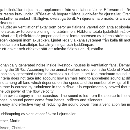
bullerkällan i djurstallar uppkommer från ventilationsfläktar. Eftersom det är be
 restes krav under 1970-talet på högsta tillåtna ljudnivåer för djurstallar. Grä
reskrifterna endast tillfälligtvis överstiga 65 dBA i djurens närområde. Gränsvär
rekvenser.
n ljudet av ventilationsfläktar som beror av fläktens varvtal och antalet skovlar
rsakas av turbulensbildning i luftströmmen. Fläktens totala ljudeffektnivå ök
visat att ljudeffekten är proportionell mot femte potensen av luftens strömni
egen kategori inom akustiken. Ljudet leds via kanalsystemet från källa till mo
r i delar som kanalböjar, kanalmynningar och ljuddämpare.
ett enkelt och effektivt sätt att minska fläktbuller i djurstallar.
,
hanically generated noise inside livestock houses is ventilation fans. Demand
ring the 1970s. According to the animal welfare directive in the Code of Pra
chanically generated noise in livestock buildings is set to a maximum sound l
riteria does not take into account how animals tend to apprehend sound at dif
ound among all fans which depends on the speed and the number of wings of t
n tone is caused by turbulence in the airflow. It is experimentally proved tha
the 5th power of the flow velocity.
 an own category in the acoustics. The sound is led from the source to the rec
anges in sound power come from bends, orifices and silencers.
 an easy and effective way of reducing the sound power from a ventilation fan 
uddämpning av ventilationsfläktar i djurstallar
reber, Martin
lsson, Christer