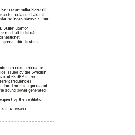
visat att buller bidrar till
nsen för mekaniskt alstrat
det tar ingen hänsyn till hur
. Bullret utanför
ar med luftflödet där
ngshastighet.
ttagarrum där de stora
s on a noise criteria for
ctice issued by the Swedish
evel of 65 dBA in the
ferent frequencies.
he fan. The noise generated
t the sound power generated
ipient by the ventilation
in animal houses.