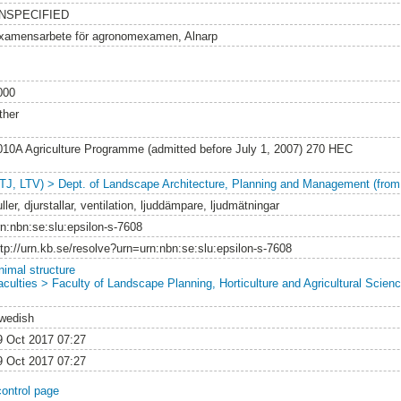
NSPECIFIED
xamensarbete för agronomexamen, Alnarp
000
ther
010A Agriculture Programme (admitted before July 1, 2007) 270 HEC
LTJ, LTV) > Dept. of Landscape Architecture, Planning and Management (from
ller, djurstallar, ventilation, ljuddämpare, ljudmätningar
rn:nbn:se:slu:epsilon-s-7608
ttp://urn.kb.se/resolve?urn=urn:nbn:se:slu:epsilon-s-7608
nimal structure
aculties > Faculty of Landscape Planning, Horticulture and Agricultural Scienc
wedish
9 Oct 2017 07:27
9 Oct 2017 07:27
control page