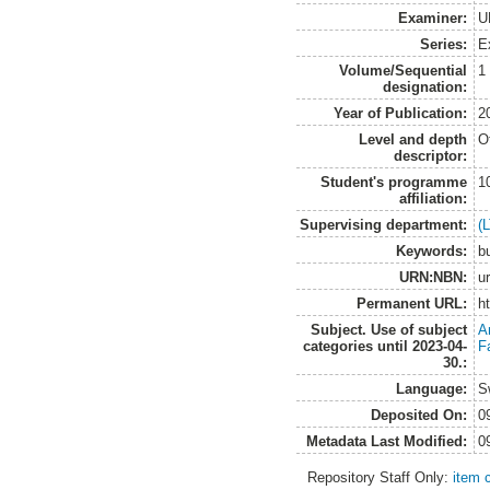
Examiner:
U
Series:
E
Volume/Sequential
1
designation:
Year of Publication:
2
Level and depth
O
descriptor:
Student's programme
1
affiliation:
Supervising department:
(
Keywords:
bu
URN:NBN:
u
Permanent URL:
h
Subject. Use of subject
A
categories until 2023-04-
F
30.:
Language:
S
Deposited On:
0
Metadata Last Modified:
0
Repository Staff Only:
item 