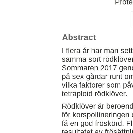
Prote
Abstract
I flera år har man se
samma sort rödklöver
Sommaren 2017 genom
på sex gårdar runt om
vilka faktorer som på
tetraploid rödklöver.
Rödklöver är beroend
för korspollineringen 
få en god fröskörd. Fl
resultatet av frösättn