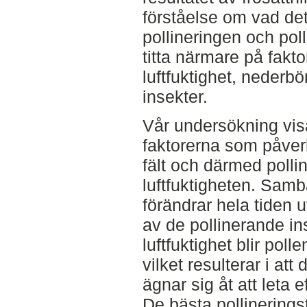
förståelse om vad de
pollineringen och poll
titta närmare på fakt
luftfuktighet, nederbö
insekter.
Vår undersökning visa
faktorerna som påverka
fält och därmed polli
luftfuktigheten. Sam
förändrar hela tiden u
av de pollinerande in
luftfuktighet blir pol
vilket resulterar i at
ägnar sig åt att leta ef
De bästa pollineringst