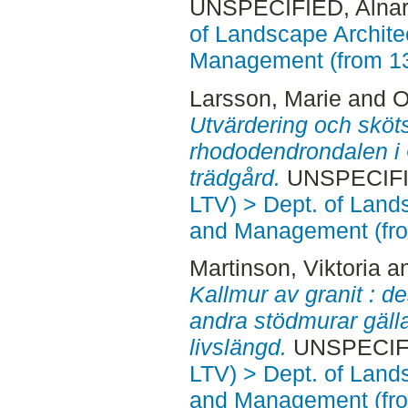
UNSPECIFIED, Alnar
of Landscape Archite
Management (from 1
Larsson, Marie
and
O
Utvärdering och sköt
rhododendrondalen i
trädgård.
UNSPECIFIE
LTV) > Dept. of Land
and Management (fr
Martinson, Viktoria
a
Kallmur av granit : d
andra stödmurar gälla
livslängd.
UNSPECIFIE
LTV) > Dept. of Land
and Management (fr