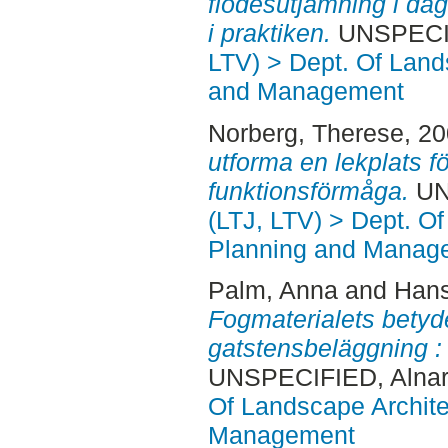
flödesutjämning i da
i praktiken.
UNSPECIFI
LTV) > Dept. Of Land
and Management
Norberg, Therese
, 2
utforma en lekplats fö
funktionsförmåga.
UNS
(LTJ, LTV) > Dept. O
Planning and Manag
Palm, Anna
and
Hans
Fogmaterialets betyde
gatstensbeläggning :
UNSPECIFIED, Alnar
Of Landscape Archite
Management