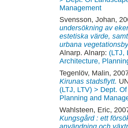
Management
Svensson, Johan
, 2
undersökning av eken
estetiska värde, sam
urbana vegetationsb
Alnarp. Alnarp:
(LTJ,
Architecture, Plann
Tegenlöv, Malin
, 200
Kirunas stadsflytt.
UNS
(LTJ, LTV) > Dept. O
Planning and Manag
Wahlsteen, Eric
, 200
Kungsgård : ett försö
användning och växtm