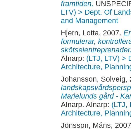
framtiden.
UNSPECIFI
LTV) > Dept. Of Land
and Management
Hjern, Lotta
, 2007.
En
formulerar, kontrollera
skötselentreprenader
Alnarp:
(LTJ, LTV) >
Architecture, Plann
Johansson, Solveig
,
landskapsvårdspersp
Marielunds gård - Kar
Alnarp. Alnarp:
(LTJ,
Architecture, Plann
Jönsson, Måns
, 200