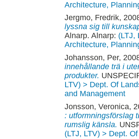
Architecture, Plann
Jergmo, Fredrik
, 200
lyssna sig till kunska
Alnarp. Alnarp:
(LTJ,
Architecture, Plann
Johansson, Per
, 200
innehållande trä i ute
produkter.
UNSPECIFI
LTV) > Dept. Of Land
and Management
Jonsson, Veronica
, 
: utformningsförslag ti
rumslig känsla.
UNSPE
(LTJ, LTV) > Dept. O