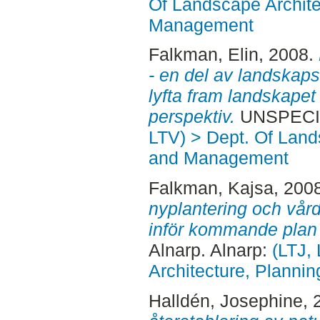
Of Landscape Archite
Management
Falkman, Elin
, 2008.
- en del av landskaps
lyfta fram landskapet
perspektiv.
UNSPECIFI
LTV) > Dept. Of Land
and Management
Falkman, Kajsa
, 200
nyplantering och vård
inför kommande plan 
Alnarp. Alnarp:
(LTJ,
Architecture, Plann
Halldén, Josephine
, 