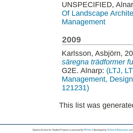
UNSPECIFIED, Alnar
Of Landscape Archite
Management
2009
Karlsson, Asbjörn
, 2
säregna trädformer fu
G2E. Alnarp:
(LTJ, L
Management, Design, 
121231)
This list was generat
Epsilon Archive for Student Projects is
powored by
EPrints 3
developed by
School of Electronics an