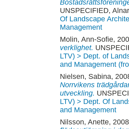
Bostadsrättsförening
UNSPECIFIED, Alnar
Of Landscape Archite
Management
Molin, Ann-Sofie
, 20
verklighet.
UNSPECIFI
LTV) > Dept. of Land
and Management (fr
Nielsen, Sabina
, 200
Norrvikens trädgårdar 
utveckling.
UNSPECIFI
LTV) > Dept. Of Land
and Management
Nilsson, Anette
, 200