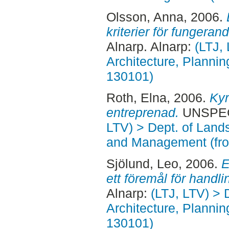
Olsson, Anna
, 2006.
kriterier för fungeran
Alnarp. Alnarp:
(LTJ,
Architecture, Planni
130101)
Roth, Elna
, 2006.
Kyr
entreprenad.
UNSPECI
LTV) > Dept. of Land
and Management (fr
Sjölund, Leo
, 2006.
E
ett föremål för handli
Alnarp:
(LTJ, LTV) > 
Architecture, Planni
130101)