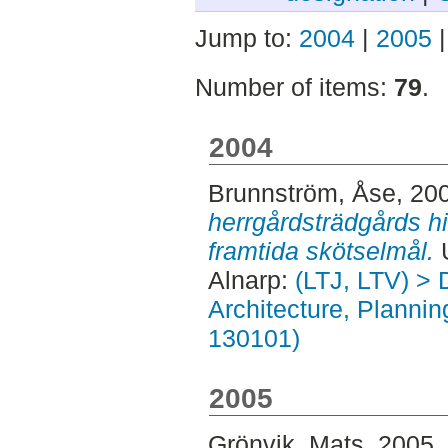
Jump to:
2004
|
2005
Number of items:
79
.
2004
Brunnström, Åse
, 20
herrgårdsträdgårds hi
framtida skötselmål.
U
Alnarp:
(LTJ, LTV) > 
Architecture, Planni
130101)
2005
Grönvik, Mats
, 2005.