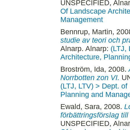
UNSPECIFIED, Alnar
Of Landscape Archite
Management
Bennrup, Martin
, 200
studie av teori och pr
Alnarp. Alnarp:
(LTJ,
Architecture, Plann
Broström, Ida
, 2008.
Norrbotten zon VI.
UN
(LTJ, LTV) > Dept. of
Planning and Manage
Ewald, Sara
, 2008.
L
förbättringsförslag til
UNSPECIFIED, Alnar