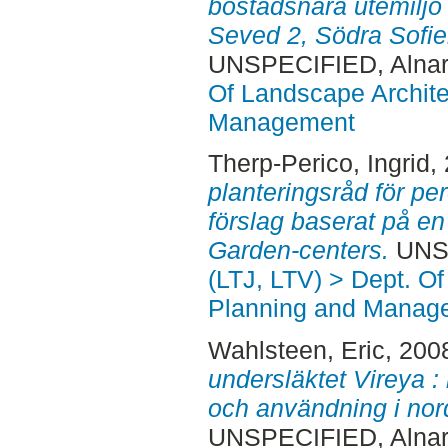
bostadsnära utemiljö i
Seved 2, Södra Sofie
UNSPECIFIED, Alnar
Of Landscape Archite
Management
Therp-Perico, Ingrid
,
planteringsråd för pere
förslag baserat på e
Garden-centers.
UNSP
(LTJ, LTV) > Dept. O
Planning and Manag
Wahlsteen, Eric
, 200
undersläktet Vireya :
och användning i nord
UNSPECIFIED, Alnar