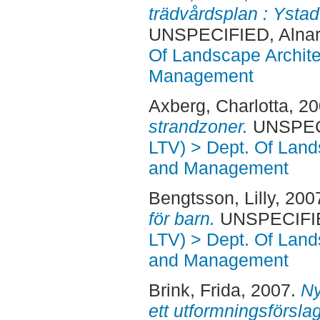
trädvårdsplan : Ysta
UNSPECIFIED, Alnar
Of Landscape Archite
Management
Axberg, Charlotta
, 2
strandzoner.
UNSPECI
LTV) > Dept. Of Land
and Management
Bengtsson, Lilly
, 200
för barn.
UNSPECIFIED
LTV) > Dept. Of Land
and Management
Brink, Frida
, 2007.
Ny
ett utformningsförslag