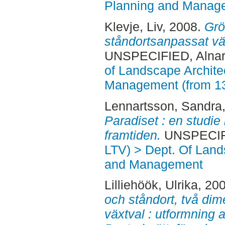
Planning and Manag
Klevje, Liv
, 2008.
Grö
ståndortsanpassat vä
UNSPECIFIED, Alnar
of Landscape Archite
Management (from 1
Lennartsson, Sandra
Paradiset : en studie 
framtiden.
UNSPECIFI
LTV) > Dept. Of Land
and Management
Lilliehöök, Ulrika
, 20
och ståndort, två dime
växtval : utformning 