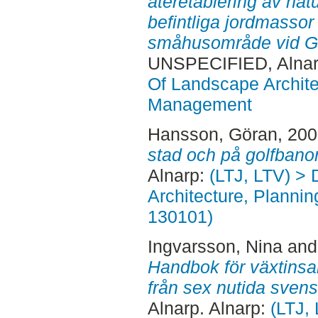
återetablering av natu
befintliga jordmassor 
småhusområde vid G
UNSPECIFIED, Alnar
Of Landscape Archite
Management
Hansson, Göran
, 20
stad och på golfbanor
Alnarp:
(LTJ, LTV) > 
Architecture, Planni
130101)
Ingvarsson, Nina
an
Handbok för växtinsa
från sex nutida svens
Alnarp. Alnarp:
(LTJ,