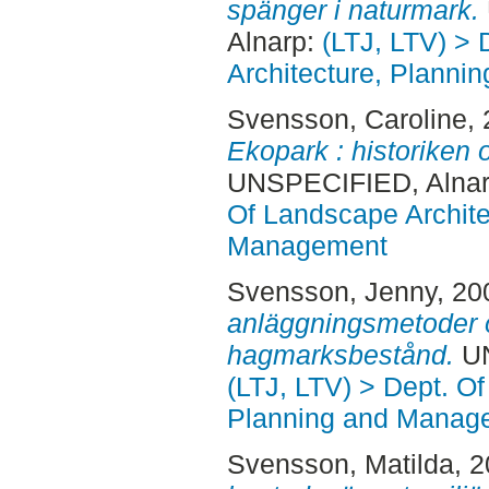
spänger i naturmark.
Alnarp:
(LTJ, LTV) >
Architecture, Plann
Svensson, Caroline
,
Ekopark : historiken 
UNSPECIFIED, Alnar
Of Landscape Archite
Management
Svensson, Jenny
, 20
anläggningsmetoder o
hagmarksbestånd.
UN
(LTJ, LTV) > Dept. O
Planning and Manag
Svensson, Matilda
, 