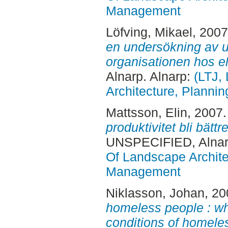
Management
Löfving, Mikael
, 200
en undersökning av u
organisationen hos el
Alnarp. Alnarp:
(LTJ,
Architecture, Plann
Mattsson, Elin
, 2007
produktivitet bli bättr
UNSPECIFIED, Alnar
Of Landscape Archite
Management
Niklasson, Johan
, 2
homeless people : wh
conditions of homele