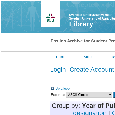
Sveriges lantbruksuniversitet
Swedish University of Agricult
Library
Epsilon Archive for Student Pro
Home
About
B
Login
Create Account
Up a level
Export as
Group by:
Year of Pu
designation
|
C