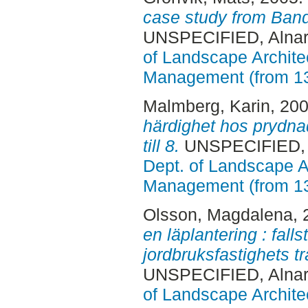
case study from Ban
UNSPECIFIED, Alnar
of Landscape Archite
Management (from 1
Malmberg, Karin
, 20
härdighet hos prydna
till 8.
UNSPECIFIED, A
Dept. of Landscape A
Management (from 1
Olsson, Magdalena
,
en läplantering : falls
jordbruksfastighets t
UNSPECIFIED, Alnar
of Landscape Archite