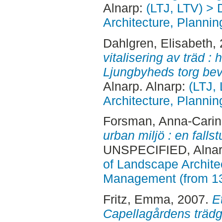
Alnarp:
(LTJ, LTV) >
Architecture, Plann
Dahlgren, Elisabeth
,
vitalisering av träd :
Ljungbyheds torg bev
Alnarp. Alnarp:
(LTJ,
Architecture, Plann
Forsman, Anna-Carin
urban miljö : en falls
UNSPECIFIED, Alnar
of Landscape Archite
Management (from 1
Fritz, Emma
, 2007.
E
Capellagårdens trädgå