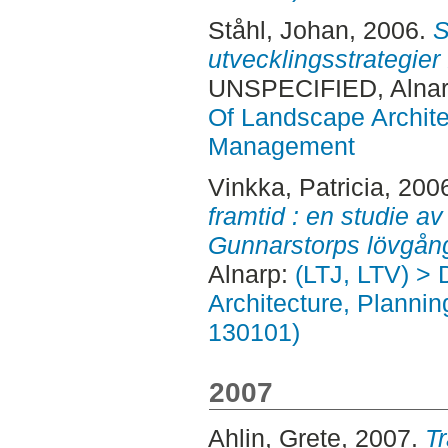
Ståhl, Johan
, 2006.
S
utvecklingsstrategier
UNSPECIFIED, Alnar
Of Landscape Archite
Management
Vinkka, Patricia
, 200
framtid : en studie 
Gunnarstorps lövgång
Alnarp:
(LTJ, LTV) > 
Architecture, Planni
130101)
2007
Ahlin, Grete
, 2007.
T