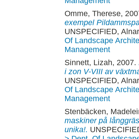
Management
Omme, Therese
, 20
exempel Pildammspa
UNSPECIFIED, Alnar
Of Landscape Archite
Management
Sinnett, Lizah
, 2007.
i zon V-VIII av växtma
UNSPECIFIED, Alnar
Of Landscape Archite
Management
Stenbäcken, Madelei
maskiner på långgräsyt
unika!.
UNSPECIFIED,
> Dept. Of Landscape