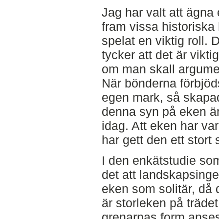
Jag har valt att ägna e
fram vissa historiska
spelat en viktig roll. D
tycker att det är vikti
om man skall argumen
När bönderna förbjöd
egen mark, så skapad
denna syn på eken är 
idag. Att eken har var
har gett den ett stor
I den enkätstudie so
det att landskapsinge
eken som solitär, då 
är storleken på träde
grenarnas form anses