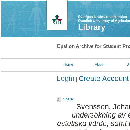
Sveriges lantbruksuniversitet
Swedish University of Agricult
Library
Epsilon Archive for Student Pro
Home
About
B
Login
Create Account
Share
Svensson, Joha
undersökning av e
estetiska värde, samt