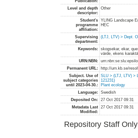
Publication:
Level and depth
Other
descriptor:
Student's
YLING Landscape Eng
programme
HEC
affiliation:
Supervising
(LTJ, LTV) > Dept. 
department:
Keywords:
skogsekar, ekar, quer
värde, ekens karaktä
URN:NBN:
urn:nbn:se:slu:epsil
Permanent URL:
http://urn.kb.se/res
Subject. Use of
SLU > (LTJ, LTV) > 
subject categories
121231)
until 2023-04-30.:
Plant ecology
Language:
Swedish
Deposited On:
27 Oct 2017 09:31
Metadata Last
27 Oct 2017 09:31
Modified:
Repository Staff Onl