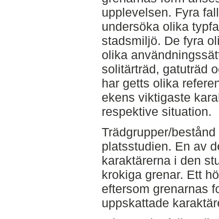
upplevelsen. Fyra falls
undersöka olika typfa
stadsmiljö. De fyra ol
olika användningssätt
solitärträd, gatuträd
har getts olika refer
ekens viktigaste kar
respektive situation.
Trädgrupper/bestånd 
platsstudien. En av 
karaktärerna i den s
krokiga grenar. Ett h
eftersom grenarnas f
uppskattade karaktär