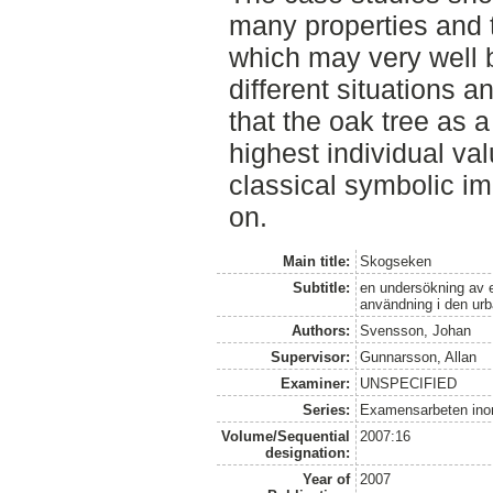
many properties and t
which may very well 
different situations a
that the oak tree as a 
highest individual va
classical symbolic im
on.
Main title:
Skogseken
Subtitle:
en undersökning av e
användning i den ur
Authors:
Svensson, Johan
Supervisor:
Gunnarsson, Allan
Examiner:
UNSPECIFIED
Series:
Examensarbeten ino
Volume/Sequential
2007:16
designation:
Year of
2007