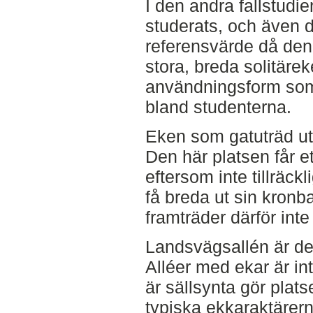
I den andra fallstudi
studerats, och även d
referensvärde då den
stora, breda solitäre
användningsform som
bland studenterna.
Eken som gatuträd utg
Den här platsen får e
eftersom inte tillräck
få breda ut sin kron
framträder därför inte
Landsvägsallén är det 
Alléer med ekar är in
är sällsynta gör plats
typiska ekkaraktärern