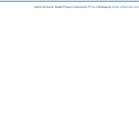
Epsilon Archive for Student Projects is
powored by
EPrints 3
developed by
School of Electronics an