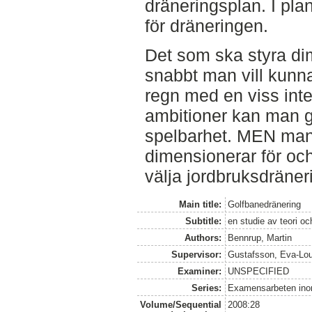
dräneringsplan. I pl
för dräneringen.
Det som ska styra di
snabbt man vill kunna
regn med en viss inte
ambitioner kan man g
spelbarhet. MEN man
dimensionerar för och 
välja jordbruksdräne
Main title:
Golfbanedränering
Subtitle:
en studie av teori oc
Authors:
Bennrup, Martin
Supervisor:
Gustafsson, Eva-Lo
Examiner:
UNSPECIFIED
Series:
Examensarbeten ino
Volume/Sequential
2008:28