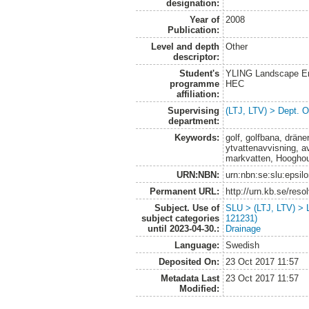
designation:
Year of
2008
Publication:
Level and depth
Other
descriptor:
Student's
YLING Landscape Eng
programme
HEC
affiliation:
Supervising
(LTJ, LTV) > Dept. 
department:
Keywords:
golf, golfbana, dräner
ytvattenavvisning, 
markvatten, Hooghoud
URN:NBN:
urn:nbn:se:slu:epsil
Permanent URL:
http://urn.kb.se/res
Subject. Use of
SLU > (LTJ, LTV) > 
subject categories
121231)
until 2023-04-30.:
Drainage
Language:
Swedish
Deposited On:
23 Oct 2017 11:57
Metadata Last
23 Oct 2017 11:57
Modified: