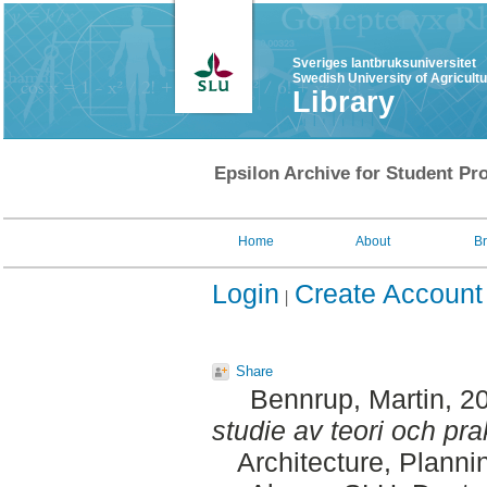
Sveriges lantbruksuniversitet
Swedish University of Agricult
Library
Epsilon Archive for Student Pro
Home
About
B
Login
Create Account
Share
Bennrup, Martin
, 2
studie av teori och prak
Architecture, Plann