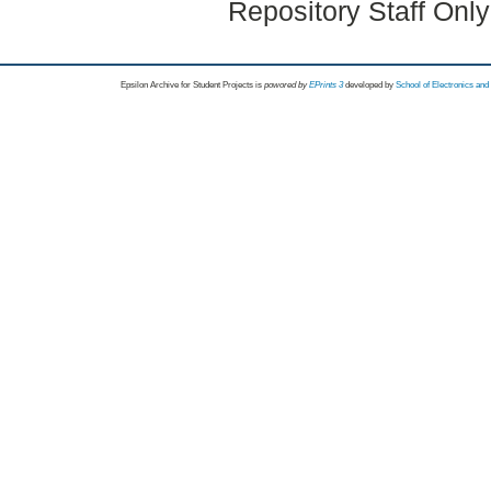
Repository Staff Onl
Epsilon Archive for Student Projects is
powored by
EPrints 3
developed by
School of Electronics an