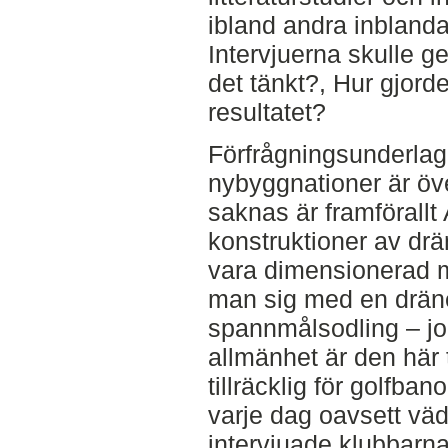
ibland andra inbland
Intervjuerna skulle g
det tänkt?, Hur gjor
resultatet?
Förfrågningsunderlagen
nybyggnationer är öv
saknas är framförall
konstruktioner av dr
vara dimensionerad 
man sig med en dräne
spannmålsodling – jo
allmänhet är den här 
tillräcklig för golfb
varje dag oavsett väd
intervjuade klubbarna