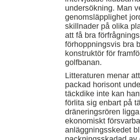
undersökning. Man vet
genomsläpplighet jord
skillnader på olika 
att få bra förfrågnin
förhoppningsvis bra 
konstruktör för framfö
golfbanan.
Litteraturen menar a
packad horisont unde
täckdike inte kan han
förlita sig enbart på
dräneringsrören ligga s
ekonomiskt försvarba
anläggningsskedet bl
packningsskadad av