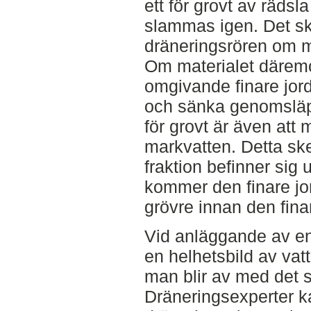
ett för grovt av rädsl
slammas igen. Det ske
dräneringsrören om ma
Om materialet däremo
omgivande finare jord 
och sänka genomsläp
för grovt är även at
markvatten. Detta ske
fraktion befinner sig 
kommer den finare jord
grövre innan den fina
Vid anläggande av en g
en helhetsbild av vat
man blir av med det s
Dräneringsexperter ka