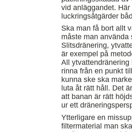
vid anläggandet. Här ä
luckringsåtgärder båd
Ska man få bort allt 
måste man använda si
Slitsdränering, ytvat
är exempel på metoder
All ytvattendränering
rinna från en punkt ti
kunna ske ska marken
luta åt rätt håll. Det ä
att banan är rätt höj
ur ett dräneringspersp
Ytterligare en missupp
filtermaterial man sk