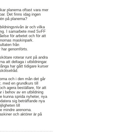
ukar planerna oftast vara mer
ar. Det finns idag ingen
tén på planerna?
bildningsnivån är och vilka
ning. I samarbete med SvFF
else för arbetet och för att
enornas maskinpark.
ltaten från
ar har genomförts.
kötare roterar runt på andra
na att deltaga i utbildningar.
ånga har gått tidigare kurser
skötselråd.
norna och i den mån det går
, med en grundkurs till
h agera beställare, för att
r i behov av en utbildning
lle kunna sprida nyheter, nya
pdatera sig beträffande nya
igheten till
e mindre arenorna.
askiner och aktörer är på