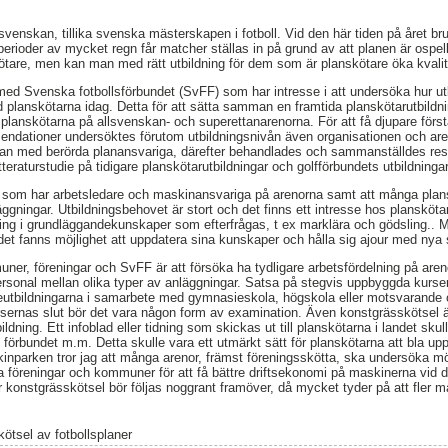
lsvenskan, tillika svenska mästerskapen i fotboll. Vid den här tiden på året br
erioder av mycket regn får matcher ställas in på grund av att planen är ospelb
skötare, men kan man med rätt utbildning för dem som är planskötare öka kvali
 med Svenska fotbollsförbundet (SvFF) som har intresse i att undersöka hur ut
planskötarna idag. Detta för att sätta samman en framtida planskötarutbild
ll planskötarna på allsvenskan- och superettanarenorna. För att få djupare förstå
ndationer undersöktes förutom utbildningsnivån även organisationen och ar
edan med berörda planansvariga, därefter behandlades och sammanställdes resu
itteraturstudie på tidigare planskötarutbildningar och golfförbundets utbildning
få som har arbetsledare och maskinansvariga på arenorna samt att många plans
äggningar. Utbildningsbehovet är stort och det finns ett intresse hos planskötar
ning i grundläggandekunskaper som efterfrågas, t ex marklära och gödsling.. M
 det fanns möjlighet att uppdatera sina kunskaper och hålla sig ajour med nya 
er, föreningar och SvFF är att försöka ha tydligare arbetsfördelning på are
rsonal mellan olika typer av anläggningar. Satsa på stegvis uppbyggda kurser
utbildningarna i samarbete med gymnasieskola, högskola eller motsvarande oc
ursernas slut bör det vara någon form av examination. Även konstgrässkötsel ä
ildning. Ett infoblad eller tidning som skickas ut till planskötarna i landet sku
n förbundet m.m. Detta skulle vara ett utmärkt sätt för planskötarna att bla up
inparken tror jag att många arenor, främst föreningsskötta, ska undersöka möjl
öreningar och kommuner för att få bättre driftsekonomi på maskinerna vid d
 konstgrässkötsel bör följas noggrant framöver, då mycket tyder på att fler m
kötsel av fotbollsplaner