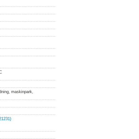
C
ldning, maskinpark,
21231)