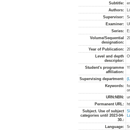
Subtitle:
e
Authors:
L
Supervisor:
S
Examiner:
U
Series:
E
Volume/Sequential
2
designation:
Year of Publication:
2
Level and depth
O
descriptor:
Student's programme
Y
affiliation:
Supervising department:
(
Keywords:
f
or
URN:NBN:
u
Permanent URL:
h
Subject. Use of subject
S
categories until 2023-04-
L
30.:
Language:
S