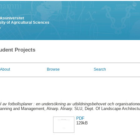
uksuniversitet
ity of Agricultural Sciences
y
udent Projects
About
Browse
Search
l av fotbollsplaner : en undersökning av utbildningsbehovet och organisationen
lanning and Management, Alnarp. Alnarp: SLU, Dept. Of Landscape Architec
PDF
129kB