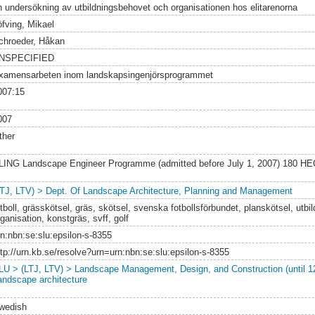
n undersökning av utbildningsbehovet och organisationen hos elitarenorna
öfving, Mikael
chroeder, Håkan
NSPECIFIED
xamensarbeten inom landskapsingenjörsprogrammet
007:15
007
ther
LING Landscape Engineer Programme (admitted before July 1, 2007) 180 HE
LTJ, LTV) > Dept. Of Landscape Architecture, Planning and Management
otboll, grässkötsel, gräs, skötsel, svenska fotbollsförbundet, planskötsel, utbi
ganisation, konstgräs, svff, golf
rn:nbn:se:slu:epsilon-s-8355
ttp://urn.kb.se/resolve?urn=urn:nbn:se:slu:epsilon-s-8355
LU > (LTJ, LTV) > Landscape Management, Design, and Construction (until 1
andscape architecture
wedish