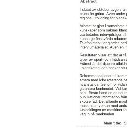
Abstract
I slutet av oktober avgörs al
bruna än gröna. Även under p
regional utbildning för plan
Arbetet är gjort i samarbete
kunskaper som saknas bland 
utarbetades intervjufrågor ti
kunna ge önskvärda rekomme
Telefonintervjuer gjordes s
intervjumaterialet. Även en l
Resultaten visar att det är 
typer av sport- och fritidsanl
Främst är det djupare utbild
i planskötsel och önskar att
Rekommendationer till kommun
arbeta med icke roterande pe
nyanställda. Genomför vidare
garantera kontinuitet. Vid k
och i första hand en grundutb
publikationer information frå
skötselråd. Beträffande mask
maskinsamverkan med andra f
Utvecklingen av maskiner för
väg in på marknaden.
Main title:
S