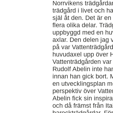
Norrvikens trädgårdar
trädgård i livet och 
själ åt den. Det är e
flera olika delar. Trä
uppbyggd med en huv
axlar. Den delen jag 
på var Vattenträdgår
huvudaxel upp över 
Vattenträdgården var
Rudolf Abelin inte ha
innan han gick bort. Mi
en utvecklingsplan me
perspektiv över Vatt
Abelin fick sin inspir
och då främst från It
barockträdgårdar. För 