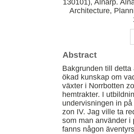
130101), Alnarp. Aln
Architecture, Plan
Abstract
Bakgrunden till detta a
ökad kunskap om vad
växter i Norrbotten z
hemtrakter. I utbildni
undervisningen in på v
zon IV. Jag ville ta r
som man använder i p
fanns någon äventyrsl