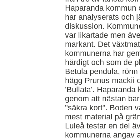
Haparanda kommun 
har analyserats och j
diskussion. Kommune
var likartade men äv
markant. Det växtmate
kommunerna har geme
härdigt och som de pl
Betula pendula, rönn
hägg Prunus mackii och
'Bullata'. Haparanda
genom att nästan bar
"säkra kort". Boden
mest material på grän
Luleå testar en del 
kommunerna angav at