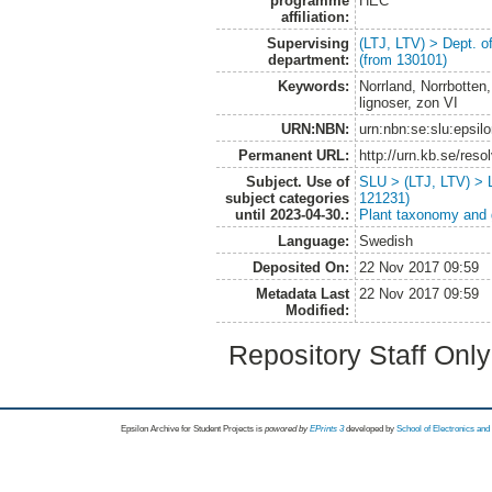
programme
HEC
affiliation:
Supervising
(LTJ, LTV) > Dept. 
department:
(from 130101)
Keywords:
Norrland, Norrbotten
lignoser, zon VI
URN:NBN:
urn:nbn:se:slu:epsil
Permanent URL:
http://urn.kb.se/res
Subject. Use of
SLU > (LTJ, LTV) > 
subject categories
121231)
until 2023-04-30.:
Plant taxonomy and
Language:
Swedish
Deposited On:
22 Nov 2017 09:59
Metadata Last
22 Nov 2017 09:59
Modified:
Repository Staff Onl
Epsilon Archive for Student Projects is
powored by
EPrints 3
developed by
School of Electronics an