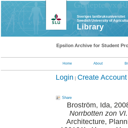
Sveriges lantbruksuniversitet
Swedish University of Agricult
Library
Epsilon Archive for Student Pro
Home
About
B
Login
Create Account
Share
Broström, Ida
, 200
Norrbotten zon VI.
Architecture, Plan