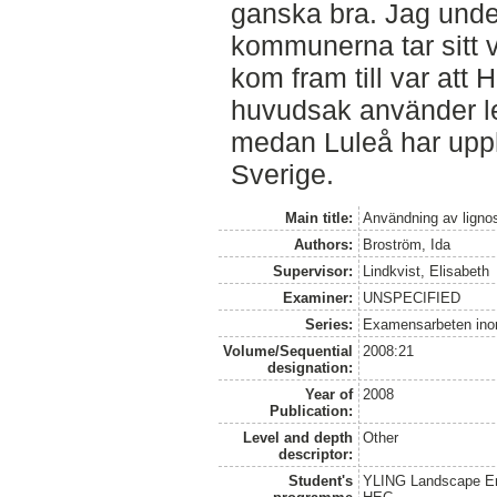
ganska bra. Jag unde
kommunerna tar sitt v
kom fram till var att
huvudsak använder le
medan Luleå har uppha
Sverige.
Main title:
Användning av lignos
Authors:
Broström, Ida
Supervisor:
Lindkvist, Elisabeth
Examiner:
UNSPECIFIED
Series:
Examensarbeten ino
Volume/Sequential
2008:21
designation:
Year of
2008
Publication:
Level and depth
Other
descriptor:
Student's
YLING Landscape Eng