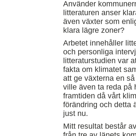
Använder kommunerna
litteraturen anser kla
även växter som enlig
klara lägre zoner?
Arbetet innehåller lit
och personliga interv
litteraturstudien var 
fakta om klimatet sa
att ge växterna en så
ville även ta reda på 
framtiden då vårt kli
förändring och detta 
just nu.
Mitt resultat består 
från tre av länets 