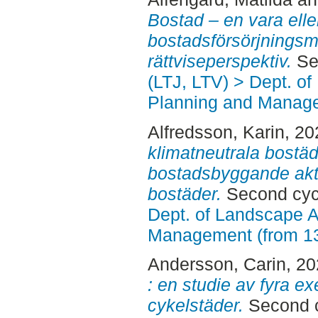
Bostad – en vara elle
bostadsförsörjningsm
rättviseperspektiv.
Sec
(LTJ, LTV) > Dept. of
Planning and Manage
Alfredsson, Karin
, 2
klimatneutrala bostäd
bostadsbyggande akt
bostäder.
Second cycl
Dept. of Landscape A
Management (from 1
Andersson, Carin
, 2
: en studie av fyra e
cykelstäder.
Second c