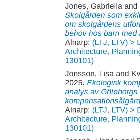
Jones, Gabriella
and
Skolgården som exklu
om skolgårdens utform
behov hos barn med 
Alnarp:
(LTJ, LTV) > 
Architecture, Planni
130101)
Jonsson, Lisa
and
Kv
2025.
Ekologisk komp
analys av Göteborgs
kompensationsåtgärd
Alnarp:
(LTJ, LTV) > 
Architecture, Planni
130101)