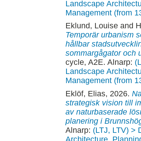
Landscape Architectu
Management (from 1
Eklund, Louise
and
H
Temporär urbanism so
hållbar stadsutveckli
sommargågator och u
cycle, A2E. Alnarp:
(
Landscape Architectu
Management (from 1
Eklöf, Elias
, 2026.
Na
strategisk vision till
av naturbaserade lös
planering i Brunnshö
Alnarp:
(LTJ, LTV) > 
Architecture, Planni