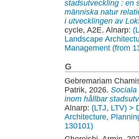
stadsutveckling : en 
människa natur relati
i utvecklingen av Lok
cycle, A2E. Alnarp:
(
Landscape Architectu
Management (from 1
G
Gebremariam Chamis
Patrik
, 2026.
Sociala 
inom hållbar stadsutv
Alnarp:
(LTJ, LTV) > 
Architecture, Planni
130101)
Ghoreishi, Armin
, 20