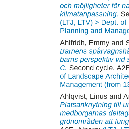
och möjligheter för n
klimatanpassning.
Sec
(LTJ, LTV) > Dept. of
Planning and Manage
Ahlfridh, Emmy
and
Barnens spårvagnshåll
barns perspektiv vid
C.
Second cycle, A2E
of Landscape Archite
Management (from 1
Ahlqvist, Linus
and
A
Platsanknytning till 
medborgarnas deltaga
grönområden att funge