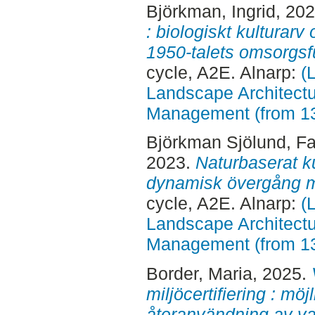
Björkman, Ingrid
, 20
: biologiskt kulturarv
1950-talets omsorgsfu
cycle, A2E. Alnarp:
(
Landscape Architectu
Management (from 1
Björkman Sjölund, F
2023.
Naturbaserat k
dynamisk övergång m
cycle, A2E. Alnarp:
(
Landscape Architectu
Management (from 1
Border, Maria
, 2025.
miljöcertifiering : möj
återanvändning av va