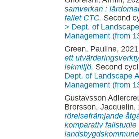
samverkan : lärdoma
fallet CTC.
Second cy
> Dept. of Landscape
Management (from 1
Green, Pauline
, 2021
ett utvärderingsverkt
lekmiljö.
Second cycl
Dept. of Landscape A
Management (from 1
Gustavsson Adlercreu
Brorsson, Jacquelin
,
rörelsefrämjande åtgär
komparativ fallstudie
landsbygdskommune