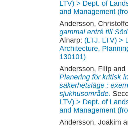
LTV) > Dept. of Land
and Management (fr
Andersson, Christoffe
gammal entré till Sö
Alnarp:
(LTJ, LTV) > 
Architecture, Planni
130101)
Andersson, Filip
and
Planering för kritisk i
säkerhetsläge : exem
sjukhusområde.
Seco
LTV) > Dept. of Land
and Management (fr
Andersson, Joakim
a