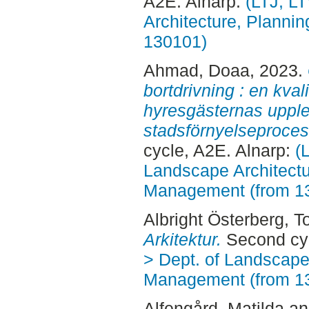
A2E. Alnarp:
(LTJ, L
Architecture, Planni
130101)
Ahmad, Doaa
, 2023.
bortdrivning : en kval
hyresgästernas upple
stadsförnyelseproces
cycle, A2E. Alnarp:
(
Landscape Architectu
Management (from 1
Albright Österberg, 
Arkitektur.
Second cyc
> Dept. of Landscape
Management (from 1
Alfengård, Matilda
a