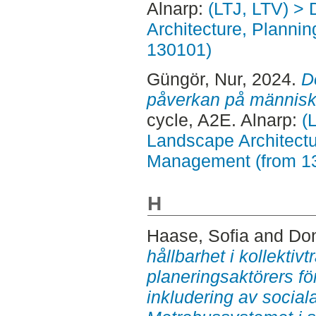
Alnarp:
(LTJ, LTV) > 
Architecture, Planni
130101)
Güngör, Nur
, 2024.
D
påverkan på människ
cycle, A2E. Alnarp:
(
Landscape Architectu
Management (from 1
H
Haase, Sofia
and
Don
hållbarhet i kollektivt
planeringsaktörers fö
inkludering av social