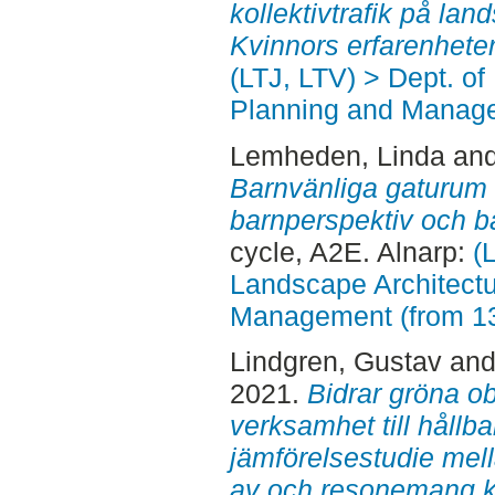
kollektivtrafik på la
Kvinnors erfarenheter
(LTJ, LTV) > Dept. of
Planning and Manage
Lemheden, Linda
an
Barnvänliga gaturum i 
barnperspektiv och ba
cycle, A2E. Alnarp:
(
Landscape Architectu
Management (from 1
Lindgren, Gustav
an
2021.
Bidrar gröna o
verksamhet till hållba
jämförelsestudie mel
av och resonemang kr