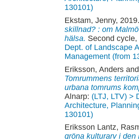
130101)
Ekstam, Jenny
, 2019
skillnad? : om Malmö 
hälsa.
Second cycle,
Dept. of Landscape A
Management (from 1
Eriksson, Anders
an
Tomrummens territorial
urbana tomrums komp
Alnarp:
(LTJ, LTV) > 
Architecture, Planni
130101)
Eriksson Lantz, Ras
gröna kulturarv i den