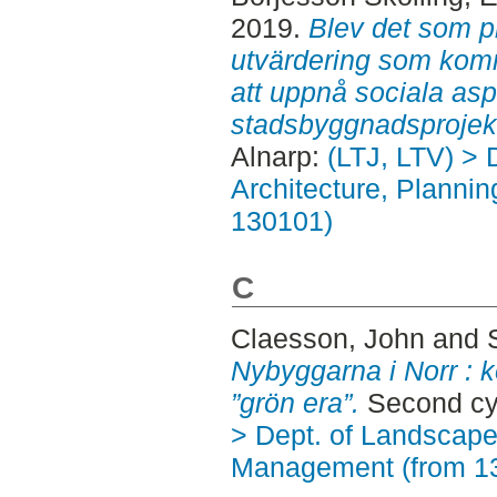
2019.
Blev det som pl
utvärdering som komm
att uppnå sociala asp
stadsbyggnadsprojek
Alnarp:
(LTJ, LTV) > 
Architecture, Planni
130101)
C
Claesson, John
and
Nybyggarna i Norr : 
”grön era”.
Second cyc
> Dept. of Landscape
Management (from 1