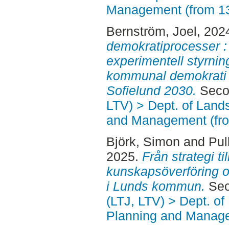
Management (from 1
Bernström, Joel
, 202
demokratiprocesser : 
experimentell styrni
kommunal demokrati i
Sofielund 2030.
Secon
LTV) > Dept. of Land
and Management (fr
Björk, Simon
and
Pul
2025.
Från strategi ti
kunskapsöverföring oc
i Lunds kommun.
Sec
(LTJ, LTV) > Dept. of
Planning and Manage