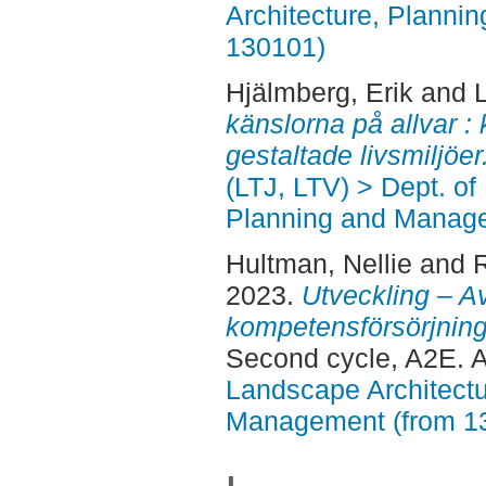
Architecture, Planni
130101)
Hjälmberg, Erik
and
känslorna på allvar :
gestaltade livsmiljöer
(LTJ, LTV) > Dept. of
Planning and Manage
Hultman, Nellie
and
R
2023.
Utveckling – A
kompetensförsörjnin
Second cycle, A2E. 
Landscape Architectu
Management (from 1