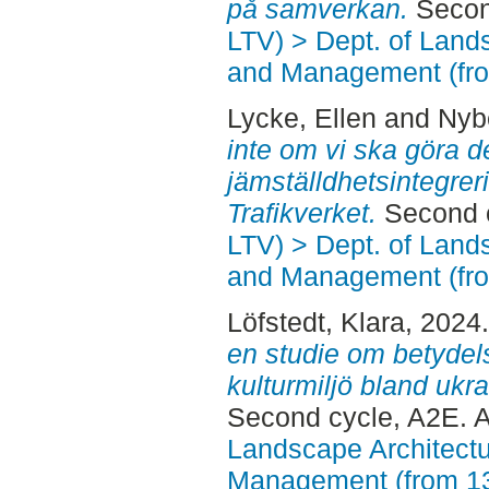
på samverkan.
Second
LTV) > Dept. of Land
and Management (fr
Lycke, Ellen
and
Nybe
inte om vi ska göra d
jämställdhetsintegre
Trafikverket.
Second c
LTV) > Dept. of Land
and Management (fr
Löfstedt, Klara
, 2024
en studie om betydel
kulturmiljö bland ukra
Second cycle, A2E. 
Landscape Architectu
Management (from 1