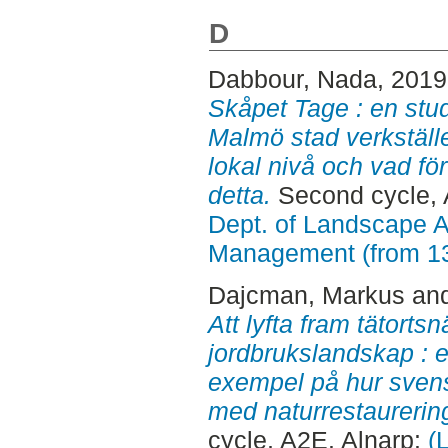
D
Dabbour, Nada
, 201
Skåpet Tage : en stu
Malmö stad verkställ
lokal nivå och vad för
detta.
Second cycle, 
Dept. of Landscape A
Management (from 1
Dajcman, Markus
an
Att lyfta fram tätortsn
jordbrukslandskap : 
exempel på hur sven
med naturrestaurerin
cycle, A2E. Alnarp:
(