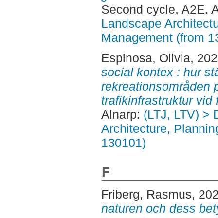
Second cycle, A2E. 
Landscape Architectu
Management (from 1
Espinosa, Olivia
, 20
social kontex : hur s
rekreationsområden p
trafikinfrastruktur vid 
Alnarp:
(LTJ, LTV) > 
Architecture, Planni
130101)
F
Friberg, Rasmus
, 20
naturen och dess bety