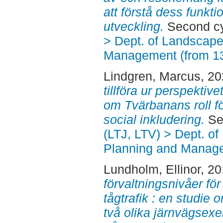
att förstå dess funktion
utveckling.
Second cy
> Dept. of Landscape
Management (from 1
Lindgren, Marcus
, 2
tillföra ur perspektive
om Tvärbanans roll fö
social inkludering.
Sec
(LTJ, LTV) > Dept. of
Planning and Manage
Lundholm, Ellinor
, 2
förvaltningsnivåer för
tågtrafik : en studie
två olika järnvägsexe