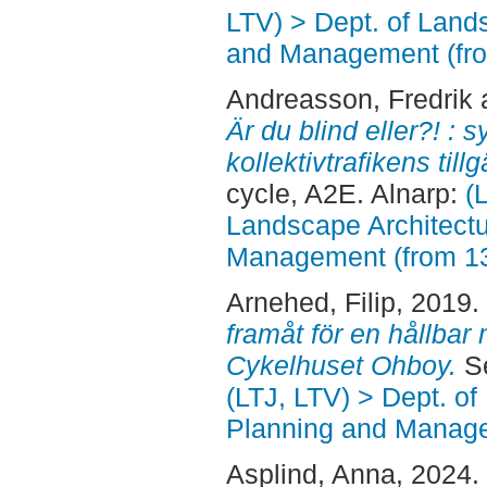
LTV) > Dept. of Land
and Management (fr
Andreasson, Fredrik
Är du blind eller?! :
kollektivtrafikens til
cycle, A2E. Alnarp:
(
Landscape Architectu
Management (from 1
Arnehed, Filip
, 2019.
framåt för en hållbar m
Cykelhuset Ohboy.
Se
(LTJ, LTV) > Dept. of
Planning and Manage
Asplind, Anna
, 2024.