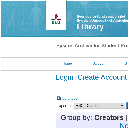
Sveriges lantbruksuniversitet
Swedish University of Agricult
Library
Epsilon Archive for Student Pro
Home
About
B
Login
Create Account
Up a level
Export as
Group by:
Creators
No