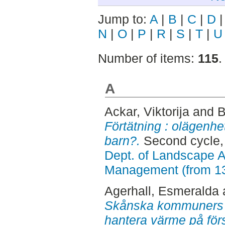
Jump to:
A
|
B
|
C
|
D
N
|
O
|
P
|
R
|
S
|
T
|
U
Number of items:
115
.
A
Ackar, Viktorija
and
B
Förtätning : olägenhet
barn?.
Second cycle,
Dept. of Landscape A
Management (from 1
Agerhall, Esmeralda
Skånska kommuners fö
hantera värme på förs