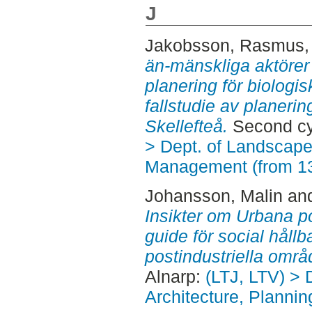
J
Jakobsson, Rasmus
än-mänskliga aktörer 
planering för biologis
fallstudie av planerin
Skellefteå.
Second cy
> Dept. of Landscape
Management (from 1
Johansson, Malin
an
Insikter om Urbana po
guide för social hållb
postindustriella områ
Alnarp:
(LTJ, LTV) >
Architecture, Plann