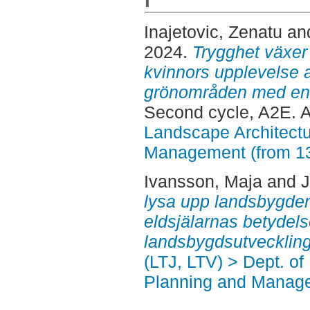
I
Inajetovic, Zenatu
an
2024.
Trygghet växer 
kvinnors upplevelse a
grönområden med en 
Second cycle, A2E. 
Landscape Architectu
Management (from 1
Ivansson, Maja
and
J
lysa upp landsbygden 
eldsjälarnas betydels
landsbygdsutveckling
(LTJ, LTV) > Dept. of
Planning and Manage