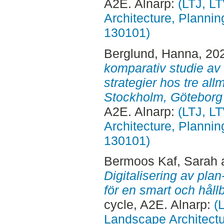
A2E. Alnarp:
(LTJ, L
Architecture, Planni
130101)
Berglund, Hanna
, 20
komparativ studie av
strategier hos tre al
Stockholm, Göteborg
A2E. Alnarp:
(LTJ, L
Architecture, Planni
130101)
Bermoos Kaf, Sarah
Digitalisering av pla
för en smart och håll
cycle, A2E. Alnarp:
(
Landscape Architectu