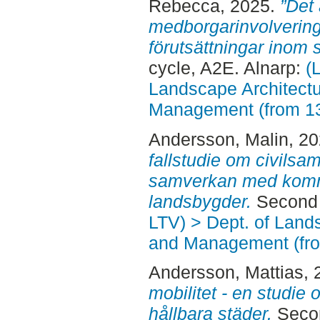
Rebecca
, 2025.
”Det 
medborgarinvolverin
förutsättningar inom 
cycle, A2E. Alnarp:
(
Landscape Architectu
Management (from 1
Andersson, Malin
, 2
fallstudie om civils
samverkan med kom
landsbygder.
Second 
LTV) > Dept. of Land
and Management (fr
Andersson, Mattias
,
mobilitet - en studie 
hållbara städer.
Secon