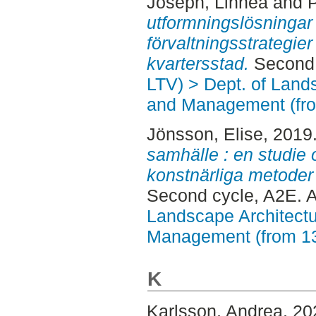
Joseph, Linnéa
and
P
utformningslösningar
förvaltningsstrategier
kvartersstad.
Second 
LTV) > Dept. of Land
and Management (fr
Jönsson, Elise
, 2019
samhälle : en studie
konstnärliga metoder
Second cycle, A2E. 
Landscape Architectu
Management (from 1
K
Karlsson, Andrea
, 2