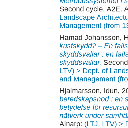
Metrobussystemet i s
Second cycle, A2E. 
Landscape Architectu
Management (from 1
Hamad Johansson, 
kustskydd? – En fall
skyddsvallar : en fal
skyddsvallar.
Second 
LTV) > Dept. of Land
and Management (fr
Hjalmarsson, Idun
, 2
beredskapsnod : en s
betydelse för resursut
nätverk under samhäll
Alnarp:
(LTJ, LTV) > 