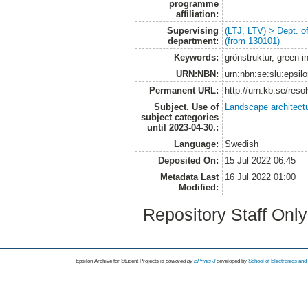
programme
affiliation:
Supervising
(LTJ, LTV) > Dept. 
department:
(from 130101)
Keywords:
grönstruktur, green 
URN:NBN:
urn:nbn:se:slu:epsil
Permanent URL:
http://urn.kb.se/res
Subject. Use of
Landscape architect
subject categories
until 2023-04-30.:
Language:
Swedish
Deposited On:
15 Jul 2022 06:45
Metadata Last
16 Jul 2022 01:00
Modified:
Repository Staff Onl
Epsilon Archive for Student Projects is
powored by
EPrints 3
developed by
School of Electronics an