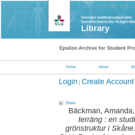
Sveriges lantbruksuniversitet
Swedish University of Agricult
Library
Epsilon Archive for Student Pro
Home
About
B
Login
Create Account
Share
Bäckman, Amanda
terräng : en stu
grönstruktur i Skåne