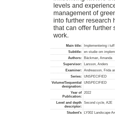
levels and experience
management of green 
into further researc
that can offer further 
work.
Main title:
Implementering i tuff
Subtitle:
en studie om impleme
Authors:
Bäckman, Amanda
Supervisor:
Larsson, Anders
Examiner:
Andreasson, Frida
a
Series:
UNSPECIFIED
Volume/Sequential
UNSPECIFIED
designation:
Year of
2022
Publication:
Level and depth
Second cycle, A2E
descriptor:
Student's
LY002 Landscape Ar