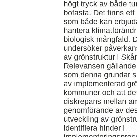
högt tryck av både tu
bofasta. Det finns et
som både kan erbjuda
hantera klimatföränd
biologisk mångfald. D
undersöker påverkans
av grönstruktur i Skå
Relevansen gällande 
som denna grundar si
av implementerad grö
kommuner och att det
diskrepans mellan am
genomförande av dess
utveckling av grönstru
identifiera hinder i
implementeringsproce