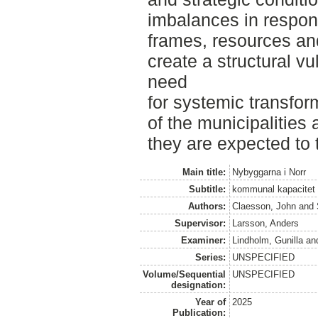
imbalances in responsi
frames, resources a
create a structural v
need
for systemic transfor
of the municipalities
they are expected to 
Main title:
Nybyggarna i Norr
Subtitle:
kommunal kapacitet i
Authors:
Claesson, John
and
Supervisor:
Larsson, Anders
Examiner:
Lindholm, Gunilla
an
Series:
UNSPECIFIED
Volume/Sequential
UNSPECIFIED
designation:
Year of
2025
Publication: