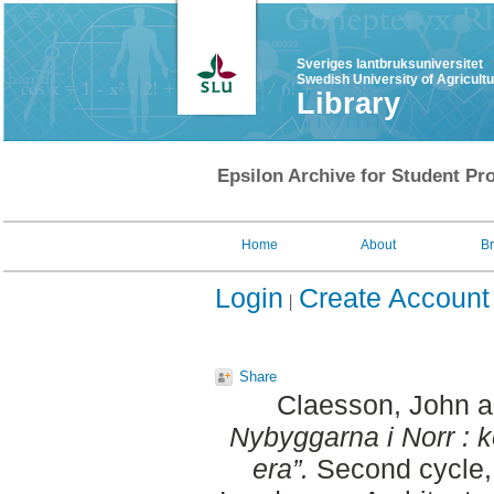
Sveriges lantbruksuniversitet
Swedish University of Agricult
Library
Epsilon Archive for Student Pro
Home
About
B
Login
Create Account
Share
Claesson, John
a
Nybyggarna i Norr : 
era”.
Second cycle, 