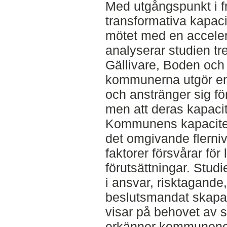
Med utgångspunkt i 
transformativa kapaci
mötet med en accelere
analyserar studien t
Gällivare, Boden och 
kommunerna utgör en c
och anstränger sig för
men att deras kapacite
Kommunens kapacitet
det omgivande flerniv
faktorer försvårar för
förutsättningar. Stud
i ansvar, risktagande
beslutsmandat skapar
visar på behovet av 
erkänner kommunener