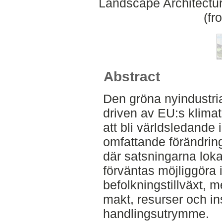
Landscape Architectu
(fr
Abstract
Den gröna nyindustria
driven av EU:s klima
att bli världsledande
omfattande förändrin
där satsningarna lo
förväntas möjliggöra 
befolkningstillväxt, 
makt, resurser och ins
handlingsutrymme.