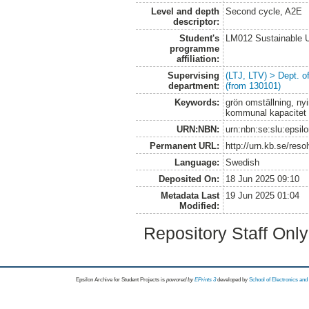
Level and depth
Second cycle, A2E
descriptor:
Student's
LM012 Sustainable 
programme
affiliation:
Supervising
(LTJ, LTV) > Dept. 
department:
(from 130101)
Keywords:
grön omställning, nyi
kommunal kapacitet
URN:NBN:
urn:nbn:se:slu:epsil
Permanent URL:
http://urn.kb.se/res
Language:
Swedish
Deposited On:
18 Jun 2025 09:10
Metadata Last
19 Jun 2025 01:04
Modified:
Repository Staff Onl
Epsilon Archive for Student Projects is
powored by
EPrints 3
developed by
School of Electronics an