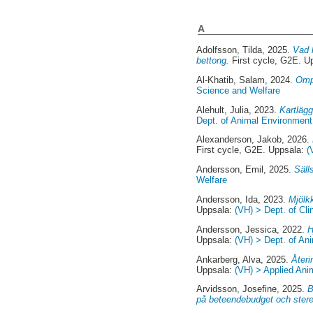
A
Adolfsson, Tilda
, 2025.
Vad k
bettong.
First cycle, G2E. U
Al-Khatib, Salam
, 2024.
Ompl
Science and Welfare
Alehult, Julia
, 2023.
Kartlägg
Dept. of Animal Environment 
Alexanderson, Jakob
, 2026.
First cycle, G2E. Uppsala:
(
Andersson, Emil
, 2025.
Säll
Welfare
Andersson, Ida
, 2023.
Mjölkk
Uppsala:
(VH) > Dept. of Cli
Andersson, Jessica
, 2022.
H
Uppsala:
(VH) > Dept. of An
Ankarberg, Alva
, 2025.
Återi
Uppsala:
(VH) > Applied Ani
Arvidsson, Josefine
, 2025.
B
på beteendebudget och stere