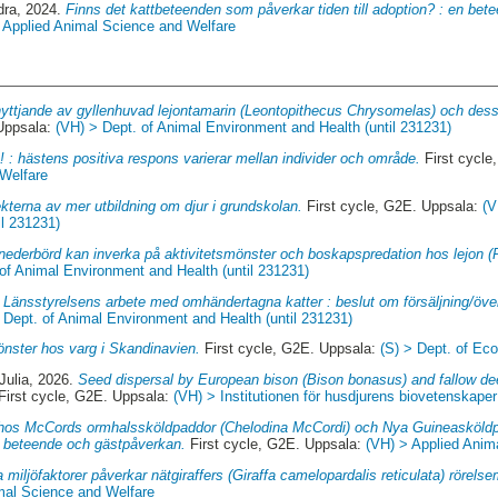
dra
, 2024.
Finns det kattbeteenden som påverkar tiden till adoption? : en bet
 Applied Animal Science and Welfare
yttjande av gyllenhuvad lejontamarin (Leontopithecus Chrysomelas) och des
 Uppsala:
(VH) > Dept. of Animal Environment and Health (until 231231)
! : hästens positiva respons varierar mellan individer och område.
First cycle
 Welfare
ekterna av mer utbildning om djur i grundskolan.
First cycle, G2E. Uppsala:
(V
il 231231)
nederbörd kan inverka på aktivitetsmönster och boskapspredation hos lejon (P
of Animal Environment and Health (until 231231)
.
Länsstyrelsens arbete med omhändertagna katter : beslut om försäljning/överl
 Dept. of Animal Environment and Health (until 231231)
nster hos varg i Skandinavien.
First cycle, G2E. Uppsala:
(S) > Dept. of Ec
Julia
, 2026.
Seed dispersal by European bison (Bison bonasus) and fallow d
First cycle, G2E. Uppsala:
(VH) > Institutionen för husdjurens biovetenskape
 hos McCords ormhalssköldpaddor (Chelodina McCordi) och Nya Guineasköldp
, beteende och gästpåverkan.
First cycle, G2E. Uppsala:
(VH) > Applied Anim
a miljöfaktorer påverkar nätgiraffers (Giraffa camelopardalis reticulata) rörels
mal Science and Welfare