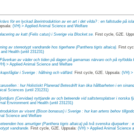
rävs för en lyckad återintroduktion av en art i det vilda? : en fallstudie på isl
ppsala:
(VH) > Applied Animal Science and Welfare
acering av katt (Felis catus) i Sverige via Blocket.se.
First cycle, G2E. Upp
ning av stereotypt vandrande hos tigerhane (Panthera tigris altaica).
First cy
and Health (until 231231)
Påverkan av väder och tiden på dagen på gamarnas närvaro och på nyfödda ka
VH) > Applied Animal Science and Welfare
skapsfåglar i Sverige : hållning och välfärd.
First cycle, G2E. Uppsala:
(VH) >
arusellen : hur Holistiskt Planerad Betesdrift kan öka hållbarheten i en sinand
nical Sciences (until 231231)
jortdjurs (Cervidae) nyttjande av och beteende vid saltstensplatser i norska fj
imal Environment and Health (until 231231)
ntroduktion av visent (Bison bonasus) i Sverige : hur kan artens behov tillgod
mal Science and Welfare
eteenden hos amurtiger (Panthera tigris altaica) på två svenska djurparker :
otypt vandrande.
First cycle, G2E. Uppsala:
(VH) > Applied Animal Science 