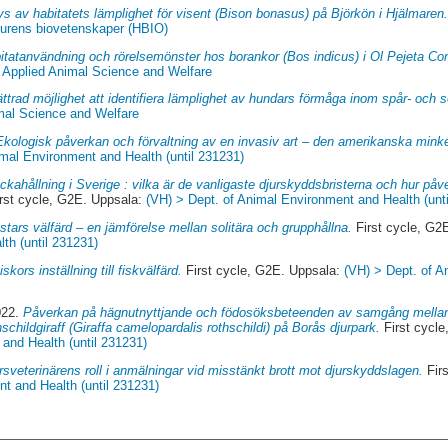
ys av habitatets lämplighet för visent (Bison bonasus) på Björkön i Hjälmaren
djurens biovetenskaper (HBIO)
itatanvändning och rörelsemönster hos borankor (Bos indicus) i Ol Pejeta C
 Applied Animal Science and Welfare
ttrad möjlighet att identifiera lämplighet av hundars förmåga inom spår- och 
mal Science and Welfare
Ekologisk påverkan och förvaltning av en invasiv art – den amerikanska mink
imal Environment and Health (until 231231)
ckahållning i Sverige : vilka är de vanligaste djurskyddsbristerna och hur på
rst cycle, G2E. Uppsala:
(VH) > Dept. of Animal Environment and Health (unt
stars välfärd – en jämförelse mellan solitära och grupphållna.
First cycle, G2
th (until 231231)
skors inställning till fiskvälfärd.
First cycle, G2E. Uppsala:
(VH) > Dept. of 
022.
Påverkan på hägnutnyttjande och födosöksbeteenden av samgång mellan
schildgiraff (Giraffa camelopardalis rothschildi) på Borås djurpark.
First cycl
and Health (until 231231)
sveterinärens roll i anmälningar vid misstänkt brott mot djurskyddslagen.
Fir
t and Health (until 231231)