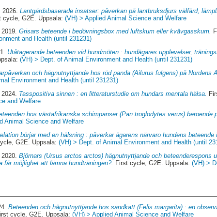
, 2026.
Lantgårdsbaserade insatser: påverkan på lantbruksdjurs välfärd, lämpli
t cycle, G2E. Uppsala:
(VH) > Applied Animal Science and Welfare
, 2019.
Grisars beteende i bedövningsbox med luftskum eller kvävgasskum.
F
onment and Health (until 231231)
21.
Utåtagerande beteenden vid hundmöten : hundägares upplevelser, träningsme
ppsala:
(VH) > Dept. of Animal Environment and Health (until 231231)
rpåverkan och hägnutnyttjande hos röd panda (Ailurus fulgens) på Nordens A
imal Environment and Health (until 231231)
, 2024.
Tasspositiva sinnen : en litteraturstudie om hundars mentala hälsa.
Fir
ce and Welfare
eteenden hos västafrikanska schimpanser (Pan troglodytes verus) beroende 
ed Animal Science and Welfare
relation börjar med en hälsning : påverkar ägarens närvaro hundens beteende 
cycle, G2E. Uppsala:
(VH) > Dept. of Animal Environment and Health (until 23
, 2020.
Björnars (Ursus arctos arctos) hägnutnyttjande och beteenderespons u
a får möjlighet att lämna hundträningen?.
First cycle, G2E. Uppsala:
(VH) > D
24.
Beteenden och hägnutnyttjande hos sandkatt (Felis margarita) : en observ
rst cycle, G2E. Uppsala:
(VH) > Applied Animal Science and Welfare