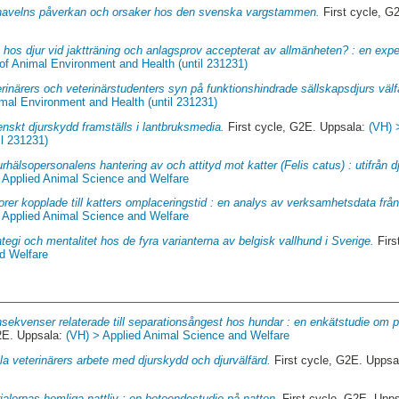
navelns påverkan och orsaker hos den svenska vargstammen.
First cycle, G
 hos djur vid jaktträning och anlagsprov accepterat av allmänheten? : en expe
of Animal Environment and Health (until 231231)
rinärers och veterinärstudenters syn på funktionshindrade sällskapsdjurs välf
imal Environment and Health (until 231231)
nskt djurskydd framställs i lantbruksmedia.
First cycle, G2E. Uppsala:
(VH) 
il 231231)
urhälsopersonalens hantering av och attityd mot katter (Felis catus) : utifrån 
 Applied Animal Science and Welfare
orer kopplade till katters omplaceringstid : en analys av verksamhetsdata frå
 Applied Animal Science and Welfare
tegi och mentalitet hos de fyra varianterna av belgisk vallhund i Sverige.
Firs
d Welfare
sekvenser relaterade till separationsångest hos hundar : en enkätstudie om
2E. Uppsala:
(VH) > Applied Animal Science and Welfare
lla veterinärers arbete med djurskydd och djurvälfärd.
First cycle, G2E. Uppsa
ialernas hemliga nattliv : en beteendestudie på natten.
First cycle, G2E. Upp