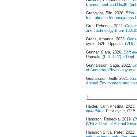
Environment and Health (unt
Granqvist, Elin
, 2026.
Efter 
Institutionen för husdjurens
Grut, Rebecca
, 2022.
Grisar
and Technology (from 13010
Grähs, Amanda
, 2023.
Oönsk
cycle, G2E. Uppsala:
(VH) >
Gunnar, Clara
, 2026.
Doft el
Uppsala:
(LTJ, LTV) > Dept.
Gunnarsson, Saga
, 2022.
Un
of Anatomy, Physiology and 
Gustafsson, Gulli
, 2021.
Kon
Animal Environment and Heal
H
Haider, Karin Kristina
, 2023.
djuraffärer.
First cycle, G2E
Hansson, Rebecka
, 2019.
Ef
(VH) > Dept. of Animal Envir
Hansson Silva, Peter
, 2022.
vilthägn innan och efter sam