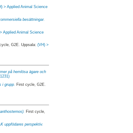
H) > Applied Animal Science
kommersiella besättningar.
> Applied Animal Science
 cycle, G2E. Uppsala:
(VH) >
ormer på hemlösa ägare och
31231)
 i grupp.
First cycle, G2E.
xanthosternos).
First cycle,
AK uppfödares perspektiv.