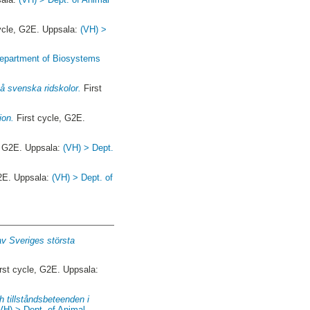
ycle, G2E. Uppsala:
(VH) >
epartment of Biosystems
å svenska ridskolor.
First
ion.
First cycle, G2E.
, G2E. Uppsala:
(VH) > Dept.
G2E. Uppsala:
(VH) > Dept. of
 av Sveriges största
rst cycle, G2E. Uppsala:
h tillståndsbeteenden i
VH) > Dept. of Animal