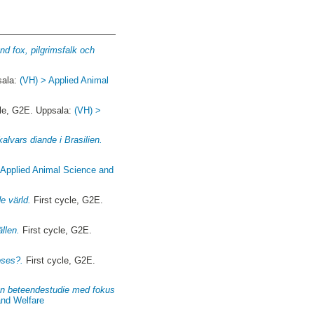
and fox, pilgrimsfalk och
sala:
(VH) > Applied Animal
cle, G2E. Uppsala:
(VH) >
lvars diande i Brasilien.
 Applied Animal Science and
e värld.
First cycle, G2E.
ällen.
First cycle, G2E.
oses?.
First cycle, G2E.
 en beteendestudie med fokus
and Welfare