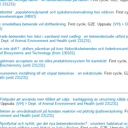
il 231231)
utbrottet : populationsdynamik och sjukdomsövervakning hos vildsvin.
First c
 biovetenskaper (HBIO)
s omedelbara beteende vid doftberikning.
First cycle, G2E. Uppsala:
(VH) > D
1)
ade beteenden hos häst i samband med sadling : en beteendestudie utförd p
 Dept. of Animal Environment and Health (until 231231)
ler inte doft? : dofters påverkan på kors födosöksbeteenden och foderkonsumt
 of Biosystems and Technology (from 130101)
gdomars acceptans av tre olika produktionssystem för kaninkött.
First cycle
Biochemistry (until 231231)
sumenters inställning till ett slopat beteskrav : en enkätstudie.
First cycle, 
th (until 231231)
Förbjudet att använda men tillåtet att sälja : kartläggning av utrustning sålda
. Uppsala:
(VH) > Dept. of Animal Environment and Health (until 231231)
fekten av omvårdnadsstil på hundars reaktion vid plötslig ljudöverraskning.
Fi
onment and Health (until 231231)
Nyinflyttat och nyfött, ger det nya beteendemönster? : visenters habitatval oc
gång med vildhäst samt födsel av kalv i flocken.
First cycle, G2E. Uppsala:
(