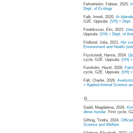
Fahnehielm, Fabian
, 2025.
I
Dept. of Ecology
Falk, Irmeli
, 2020.
Är lidande
G2E. Uppsala:
(VH) > Dept. 
Fredriksson, Elin
, 2023.
Vete
Uppsala:
(VH) > Dept. of An
Fridlund, Julia
, 2021.
Hur sve
Environment and Health (unt
Fryckstedt, Hanna
, 2024.
Dj
cycle, G2E. Uppsala:
(VH) >
Furuholm, Hazel
, 2026.
Fakt
cycle, G2E. Uppsala:
(VH) >
Fält, Charlie
, 2026.
Avelsstra
> Applied Animal Science an
G
Gadd, Magdalena
, 2026.
Kon
deras hundar.
First cycle, G
Gifting, Tindra
, 2024.
Officie
Science and Welfare
Gileborg, Elisabeth
, 2022.
Ur