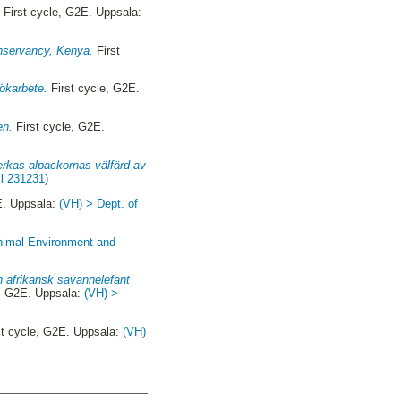
.
First cycle, G2E. Uppsala:
onservancy, Kenya.
First
sökarbete.
First cycle, G2E.
en.
First cycle, G2E.
verkas alpackornas välfärd av
il 231231)
E. Uppsala:
(VH) > Dept. of
Animal Environment and
 afrikansk savannelefant
e, G2E. Uppsala:
(VH) >
st cycle, G2E. Uppsala:
(VH)