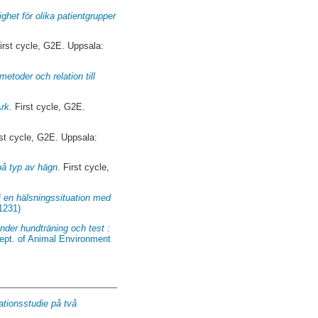
ghet för olika patientgrupper
irst cycle, G2E. Uppsala:
toder och relation till
rk.
First cycle, G2E.
st cycle, G2E. Uppsala:
på typ av hägn.
First cycle,
i en hälsningssituation med
1231)
nder hundträning och test :
ept. of Animal Environment
ationsstudie på två