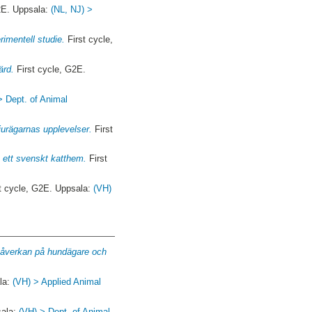
2E. Uppsala:
(NL, NJ) >
rimentell studie.
First cycle,
ärd.
First cycle, G2E.
> Dept. of Animal
djurägarnas upplevelser.
First
n ett svenskt katthem.
First
t cycle, G2E. Uppsala:
(VH)
 påverkan på hundägare och
la:
(VH) > Applied Animal
sala:
(VH) > Dept. of Animal