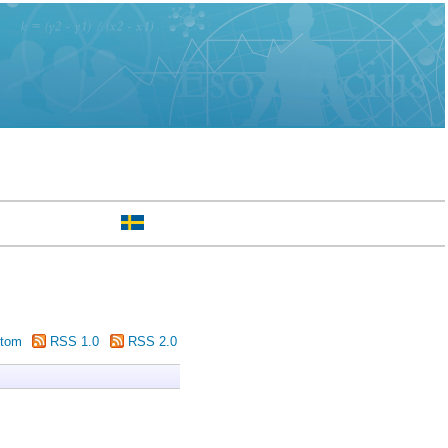
tom
RSS 1.0
RSS 2.0