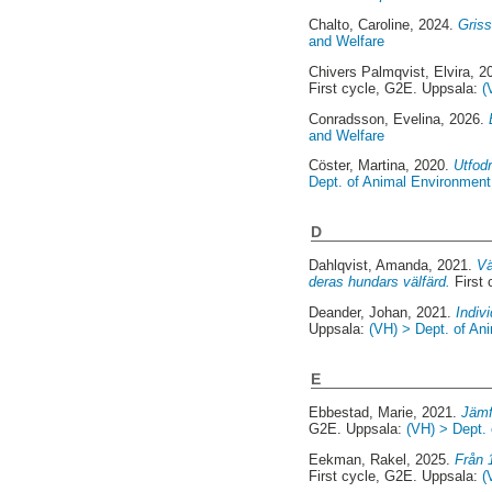
Chalto, Caroline
, 2024.
Griss
and Welfare
Chivers Palmqvist, Elvira
, 2
First cycle, G2E. Uppsala:
(
Conradsson, Evelina
, 2026.
and Welfare
Cöster, Martina
, 2020.
Utfodr
Dept. of Animal Environment 
D
Dahlqvist, Amanda
, 2021.
Vä
deras hundars välfärd.
First 
Deander, Johan
, 2021.
Indiv
Uppsala:
(VH) > Dept. of An
E
Ebbestad, Marie
, 2021.
Jämf
G2E. Uppsala:
(VH) > Dept. 
Eekman, Rakel
, 2025.
Från 
First cycle, G2E. Uppsala:
(