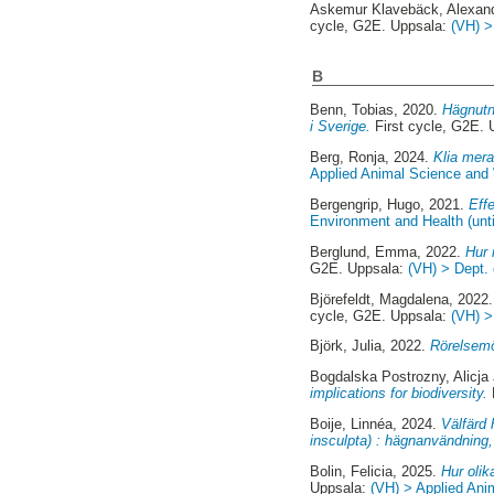
Askemur Klavebäck, Alexan
cycle, G2E. Uppsala:
(VH) >
B
Benn, Tobias
, 2020.
Hägnutn
i Sverige.
First cycle, G2E.
Berg, Ronja
, 2024.
Klia mera
Applied Animal Science and
Bergengrip, Hugo
, 2021.
Eff
Environment and Health (unt
Berglund, Emma
, 2022.
Hur 
G2E. Uppsala:
(VH) > Dept. 
Björefeldt, Magdalena
, 2022
cycle, G2E. Uppsala:
(VH) >
Björk, Julia
, 2022.
Rörelsemö
Bogdalska Postrozny, Alicja 
implications for biodiversity.
Boije, Linnéa
, 2024.
Välfärd
insculpta) : hägnanvändning
Bolin, Felicia
, 2025.
Hur olik
Uppsala:
(VH) > Applied Ani