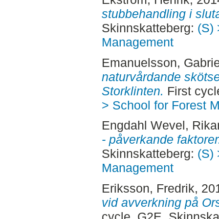
stubbehandling i slut
Skinnskatteberg:
(S) 
Management
Emanuelsson, Gabrie
naturvårdande skötse
Storklinten.
First cyc
> School for Forest
Engdahl Wevel, Rika
- påverkande faktorer
Skinnskatteberg:
(S) 
Management
Eriksson, Fredrik
, 20
vid avverkning på Or
cycle, G2E. Skinnska