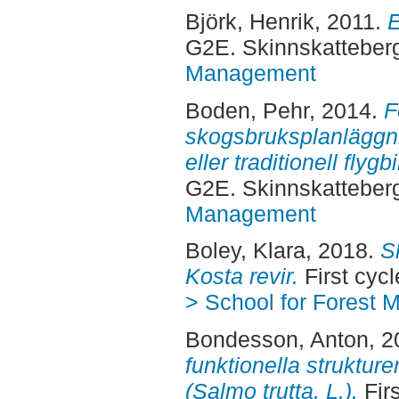
Björk, Henrik
, 2011.
E
G2E. Skinnskatteber
Management
Boden, Pehr
, 2014.
F
skogsbruksplanläggn
eller traditionell flygb
G2E. Skinnskatteber
Management
Boley, Klara
, 2018.
S
Kosta revir.
First cyc
> School for Forest
Bondesson, Anton
, 
funktionella struktur
(Salmo trutta, L.).
Firs