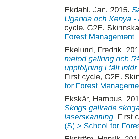
Ekdahl, Jan
, 2015.
Sa
Uganda och Kenya - mö
cycle, G2E. Skinnska
Forest Management
Ekelund, Fredrik
, 20
metod gallring och Rä
uppföljning i fält infö
First cycle, G2E. Sk
for Forest Manageme
Ekskär, Hampus
, 20
Skogs gallrade skoga
laserskanning.
First 
(S) > School for For
Ekström, Henrik
, 201