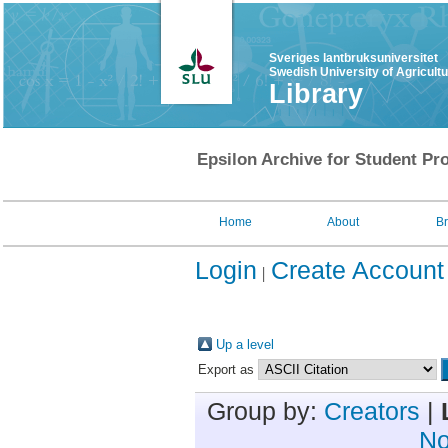
Sveriges lantbruksuniversitet
Swedish University of Agricult
Library
Epsilon Archive for Student Pro
Home
About
B
Login
Create Account
Up a level
Export as
Group by:
Creators
|
No