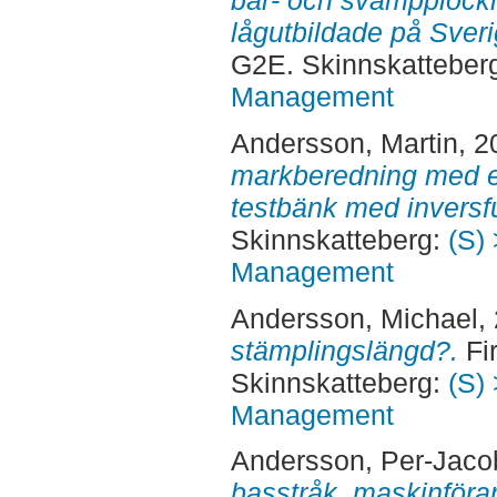
bär- och svampplockn
lågutbildade på Sver
G2E. Skinnskatteber
Management
Andersson, Martin
, 
markberedning med 
testbänk med inversf
Skinnskatteberg:
(S) 
Management
Andersson, Michael
,
stämplingslängd?.
Fir
Skinnskatteberg:
(S) 
Management
Andersson, Per-Jaco
basstråk, maskinföra