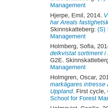
Management
Hjerpe, Emil
, 2014.
V
har Areals fastighets
Skinnskatteberg:
(S) 
Management
Holmberg, Sofia
, 20
delkvistat sortiment i 
G2E. Skinnskatteber
Management
Holmgren, Oscar
, 20
markägares intresse 
Uppland.
First cycle
School for Forest M