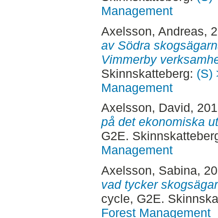
Management
Axelsson, Andreas
, 
av Södra skogsägar
Vimmerby verksamhe
Skinnskatteberg:
(S) 
Management
Axelsson, David
, 20
på det ekonomiska utfa
G2E. Skinnskatteber
Management
Axelsson, Sabina
, 2
vad tycker skogsägar
cycle, G2E. Skinnska
Forest Management