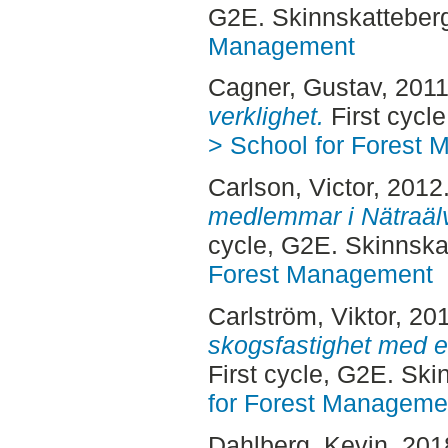
G2E. Skinnskatteber
Management
Cagner, Gustav
, 201
verklighet.
First cycl
> School for Forest
Carlson, Victor
, 2012
medlemmar i Nätraäl
cycle, G2E. Skinnska
Forest Management
Carlström, Viktor
, 20
skogsfastighet med et
First cycle, G2E. Sk
for Forest Manageme
Dahlberg, Kevin
, 201