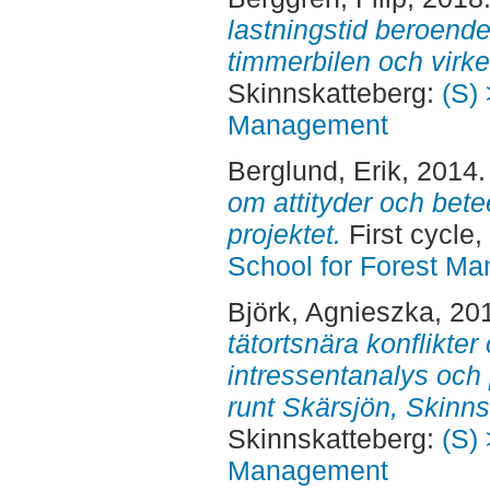
lastningstid beroend
timmerbilen och virke
Skinnskatteberg:
(S) 
Management
Berglund, Erik
, 2014
om attityder och be
projektet.
First cycle
School for Forest M
Björk, Agnieszka
, 20
tätortsnära konflikte
intressentanalys och 
runt Skärsjön, Skinns
Skinnskatteberg:
(S) 
Management