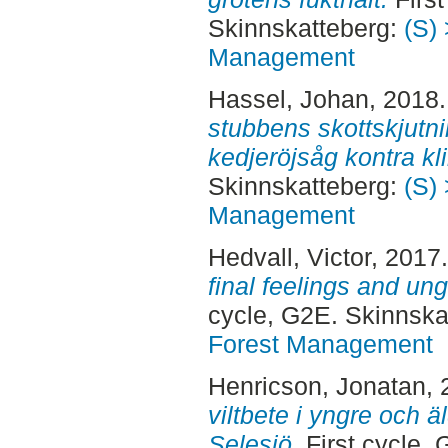
Skinnskatteberg:
(S) 
Management
Hassel, Johan
, 2018
stubbens skottskjutni
kedjeröjsåg kontra kl
Skinnskatteberg:
(S) 
Management
Hedvall, Victor
, 2017
final feelings and ung
cycle, G2E. Skinnska
Forest Management
Henricson, Jonatan
,
viltbete i yngre och ä
Selesjö.
First cycle,