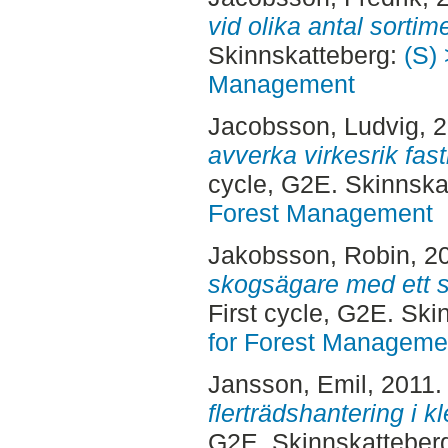
vid olika antal sortim
Skinnskatteberg:
(S) 
Management
Jacobsson, Ludvig
, 
avverka virkesrik fast
cycle, G2E. Skinnska
Forest Management
Jakobsson, Robin
, 2
skogsägare med ett s
First cycle, G2E. Sk
for Forest Manageme
Jansson, Emil
, 2011
flerträdshantering i kl
G2E. Skinnskatteber