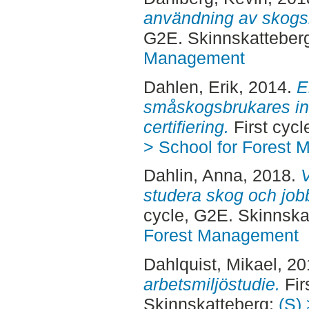
användning av skogs
G2E. Skinnskatteber
Management
Dahlen, Erik
, 2014.
E
småskogsbrukares inst
certifiering.
First cyc
> School for Forest
Dahlin, Anna
, 2018.
V
studera skog och job
cycle, G2E. Skinnska
Forest Management
Dahlquist, Mikael
, 2
arbetsmiljöstudie.
Fir
Skinnskatteberg:
(S) 