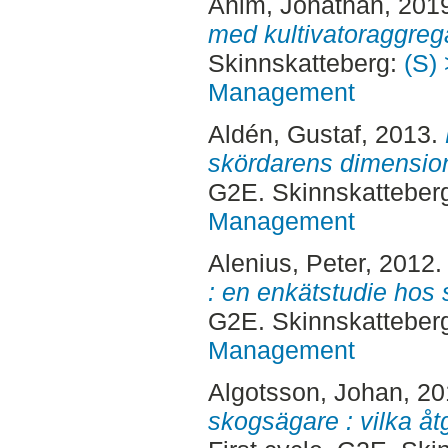
Ahlm, Jonathan
, 201
med kultivatoraggreg
Skinnskatteberg:
(S) 
Management
Aldén, Gustaf
, 2013.
skördarens dimensio
G2E. Skinnskatteber
Management
Alenius, Peter
, 2012
: en enkätstudie hos
G2E. Skinnskatteber
Management
Algotsson, Johan
, 2
skogsägare : vilka åt