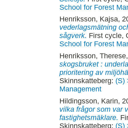
School for Forest M
Henriksson, Kajsa
, 
vederlagsmätning och
sågverk.
First cycle,
School for Forest M
Henriksson, Therese
skogsbruket : underla
prioritering av miljöh
Skinnskatteberg:
(S) 
Management
Hildingsson, Karin
, 2
vilka frågor som var v
fastighetsmäklare.
Fir
Skinnskatteberg:
(S) 