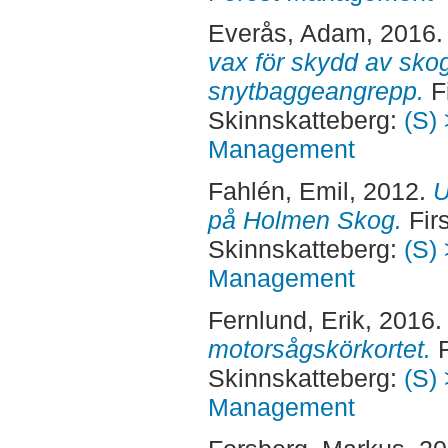
Everås, Adam
, 2016
vax för skydd av sko
snytbaggeangrepp.
Fi
Skinnskatteberg:
(S) 
Management
Fahlén, Emil
, 2012.
U
på Holmen Skog.
Firs
Skinnskatteberg:
(S) 
Management
Fernlund, Erik
, 2016
motorsågskörkortet.
F
Skinnskatteberg:
(S) 
Management