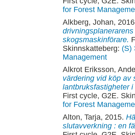
First cycle, G2E. Sk
for Forest Manageme
Alkberg, Johan
, 201
drivningsplanerarens
skogsmaskinförare.
F
Skinnskatteberg:
(S) 
Management
Alkrot Eriksson, Ande
värdering vid köp av
lantbruksfastigheter 
First cycle, G2E. Sk
for Forest Manageme
Alton, Tarja
, 2015.
Hä
slutavverkning : en f
First cycle, G2E. Sk