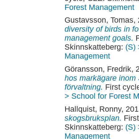
Forest Management
Gustavsson, Tomas
,
diversity of birds in f
management goals.
F
Skinnskatteberg:
(S) 
Management
Göransson, Fredrik
, 
hos markägare inom
förvaltning.
First cyc
> School for Forest
Hallquist, Ronny
, 20
skogsbruksplan.
Firs
Skinnskatteberg:
(S) 
Management