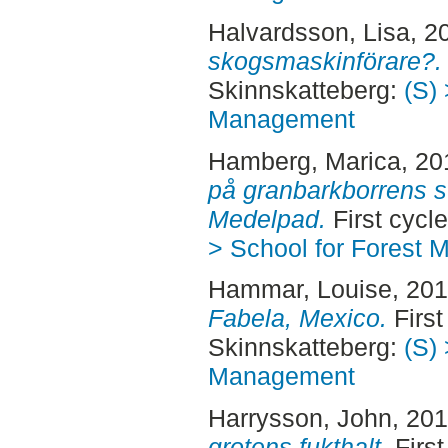
Halvardsson, Lisa
, 2
skogsmaskinförare?.
Skinnskatteberg:
(S) 
Management
Hamberg, Marica
, 2
på granbarkborrens s
Medelpad.
First cycl
> School for Forest
Hammar, Louise
, 20
Fabela, Mexico.
First
Skinnskatteberg:
(S) 
Management
Harrysson, John
, 20
grotens fukthalt.
First