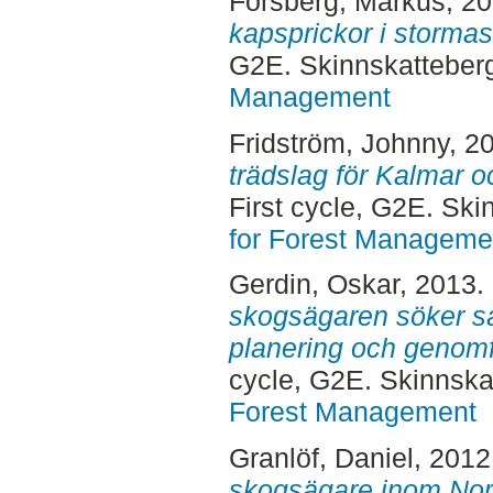
Forsberg, Markus
, 2
kapsprickor i storma
G2E. Skinnskatteber
Management
Fridström, Johnny
, 2
trädslag för Kalmar
First cycle, G2E. Sk
for Forest Manageme
Gerdin, Oskar
, 2013.
skogsägaren söker sa
planering och genom
cycle, G2E. Skinnska
Forest Management
Granlöf, Daniel
, 2012
skogsägare inom Nor