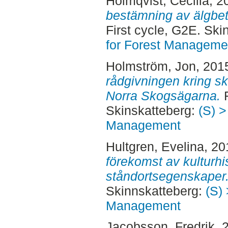
Holmqvist, Cecilia
, 2
bestämning av älgbe
First cycle, G2E. Sk
for Forest Manageme
Holmström, Jon
, 201
rådgivningen kring s
Norra Skogsägarna.
F
Skinskatteberg:
(S) >
Management
Hultgren, Evelina
, 2
förekomst av kulturhi
ståndortsegenskaper
Skinnskatteberg:
(S) 
Management
Jacobsson, Fredrik
, 