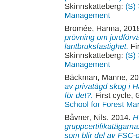
Skinnskatteberg:
(S) 
Management
Bromée, Hanna
, 201
prövning om jordförvär
lantbruksfastighet.
Fir
Skinnskatteberg:
(S) 
Management
Bäckman, Manne
, 2
av privatägd skog i H
för det?.
First cycle,
School for Forest M
Båvner, Nils
, 2014.
H
gruppcertifikatägarna
som blir del av FSC-c