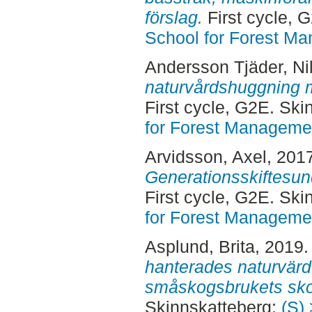
förslag.
First cycle, 
School for Forest M
Andersson Tjäder, Ni
naturvårdshuggning 
First cycle, G2E. Sk
for Forest Manageme
Arvidsson, Axel
, 201
Generationsskiftesun
First cycle, G2E. Sk
for Forest Manageme
Asplund, Brita
, 2019
hanterades naturvärd
småskogsbrukets sko
Skinnskatteberg:
(S) 