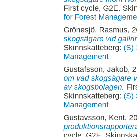
First cycle, G2E. Sk
for Forest Manageme
Grönesjö, Rasmus
, 
skogsägare vid gallri
Skinnskatteberg:
(S) 
Management
Gustafsson, Jakob
, 
om vad skogsägare vil
av skogsbolagen.
Fir
Skinnskatteberg:
(S) 
Management
Gustavsson, Kent
, 2
produktionsrapportera
cycle, G2E. Skinnska