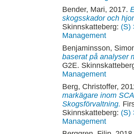
Bender, Mari
, 2017.
E
skogsskador och hjort
Skinnskatteberg:
(S) 
Management
Benjaminsson, Simo
baserat på analyser 
G2E. Skinnskatteber
Management
Berg, Christoffer
, 20
markägare inom SCA
Skogsförvaltning.
Fir
Skinnskatteberg:
(S) 
Management
Berggren, Filip
, 2018