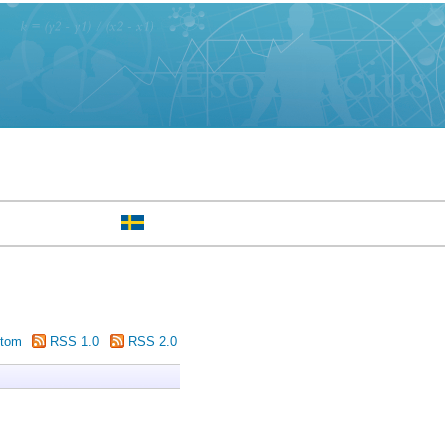
tom
RSS 1.0
RSS 2.0