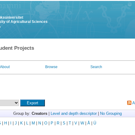
uksuniversitet
ity of Agricultural Sciences
y
udent Projects
About
Browse
Search
A
Group by:
Creators
|
Level and depth descriptor
|
No Grouping
G
|
H
|
I
|
J
|
K
|
L
|
M
|
N
|
O
|
P
|
R
|
S
|
T
|
V
|
W
|
Å
|
Ü