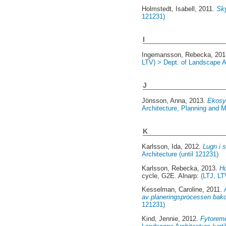
Holmstedt, Isabell
, 2011.
Sky
121231)
I
Ingemansson, Rebecka
, 20
LTV) > Dept. of Landscape A
J
Jönsson, Anna
, 2013.
Ekosys
Architecture, Planning and
K
Karlsson, Ida
, 2012.
Lugn i 
Architecture (until 121231)
Karlsson, Rebecka
, 2013.
Hu
cycle, G2E. Alnarp:
(LTJ, LT
Kesselman, Caroline
, 2011.
av planeringsprocessen ba
121231)
Kind, Jennie
, 2012.
Fytoremed