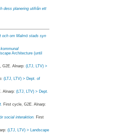
ch dess planering utifrån ett
het och om Malmö stads syn
ch kommunal
scape Architecture (until
e, G2E. Alnarp:
(LTJ, LTV) >
rp:
(LTJ, LTV) > Dept. of
. Alnarp:
(LTJ, LTV) > Dept.
t.
First cycle, G2E. Alnarp:
r social interaktion.
First
narp:
(LTJ, LTV) > Landscape