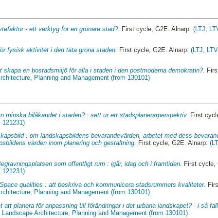
tefaktor - ett verktyg för en grönare stad?.
First cycle, G2E. Alnarp:
(LTJ, LT
för fysisk aktivitet i den täta gröna staden.
First cycle, G2E. Alnarp:
(LTJ, LTV
tt skapa en bostadsmiljö för alla i staden i den postmoderna demokratin?.
Firs
rchitecture, Planning and Management (from 130101)
 minska bilåkandet i staden? : sett ur ett stadsplanerarperspektiv.
First cycl
l 121231)
kapsbild : om landskapsbildens bevarandevärden, arbetet med dess bevarand
psbildens värden inom planering och gestaltning.
First cycle, G2E. Alnarp:
(L
egravningsplatsen som offentligt rum : igår, idag och i framtiden.
First cycle,
l 121231)
Space qualities : att beskriva och kommunicera stadsrummets kvaliteter.
Firs
rchitecture, Planning and Management (from 130101)
t att planera för anpassning till förändringar i det urbana landskapet? - i så fall
of Landscape Architecture, Planning and Management (from 130101)