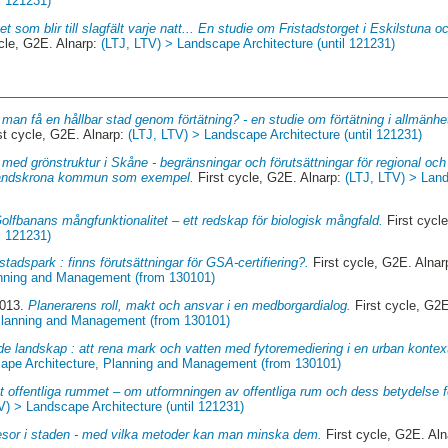
l 121231)
et som blir till slagfält varje natt... En studie om Fristadstorget i Eskilstuna o
cle, G2E. Alnarp:
(LTJ, LTV) > Landscape Architecture (until 121231)
man få en hållbar stad genom förtätning? - en studie om förtätning i allmän
st cycle, G2E. Alnarp:
(LTJ, LTV) > Landscape Architecture (until 121231)
 med grönstruktur i Skåne - begränsningar och förutsättningar för regional o
 Landskrona kommun som exempel.
First cycle, G2E. Alnarp:
(LTJ, LTV) > Land
olfbanans mångfunktionalitet – ett redskap för biologisk mångfald.
First cycl
l 121231)
tadspark : finns förutsättningar för GSA-certifiering?.
First cycle, G2E. Alna
anning and Management (from 130101)
2013.
Planerarens roll, makt och ansvar i en medborgardialog.
First cycle, G2E
 Planning and Management (from 130101)
e landskap : att rena mark och vatten med fytoremediering i en urban kontex
cape Architecture, Planning and Management (from 130101)
t offentliga rummet – om utformningen av offentliga rum och dess betydelse fö
V) > Landscape Architecture (until 121231)
resor i staden - med vilka metoder kan man minska dem.
First cycle, G2E. Al