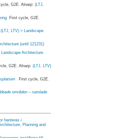
cycle, G2E. Alnarp:
(LTJ,
ring.
First cycle, G2E.
:
(LTJ, LTV) > Landscape
chitecture (until 121231)
> Landscape Architecture
ycle, G2E. Alnarp:
(LTJ, LTV)
tsplatsen .
First cycle, G2E.
drabbade områden – samlade
or hanteras i
rchitecture, Planning and
nerarens inställning till