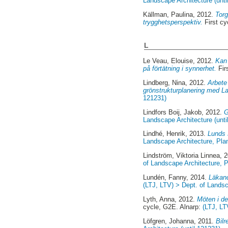
Landscape Architecture (unti
Källman, Paulina
, 2012.
Torg
trygghetsperspektiv.
First cy
L
Le Veau, Elouise
, 2012.
Kan 
på förtätning i synnerhet.
Fir
Lindberg, Nina
, 2012.
Arbete
grönstrukturplanering med
121231)
Lindfors Boij, Jakob
, 2012.
G
Landscape Architecture (unti
Lindhé, Henrik
, 2013.
Lunds s
Landscape Architecture, Pl
Lindström, Viktoria Linnea
, 
of Landscape Architecture,
Lundén, Fanny
, 2014.
Läkand
(LTJ, LTV) > Dept. of Lands
Lyth, Anna
, 2012.
Möten i de
cycle, G2E. Alnarp:
(LTJ, LT
Löfgren, Johanna
, 2011.
Bil