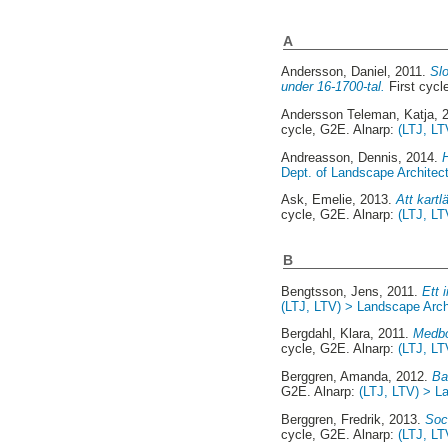
A
Andersson, Daniel
, 2011.
Slo
under 16-1700-tal.
First cycl
Andersson Teleman, Katja
, 
cycle, G2E. Alnarp:
(LTJ, LT
Andreasson, Dennis
, 2014.
H
Dept. of Landscape Architec
Ask, Emelie
, 2013.
Att kart
cycle, G2E. Alnarp:
(LTJ, LT
B
Bengtsson, Jens
, 2011.
Ett 
(LTJ, LTV) > Landscape Archi
Bergdahl, Klara
, 2011.
Medbo
cycle, G2E. Alnarp:
(LTJ, LT
Berggren, Amanda
, 2012.
Ba
G2E. Alnarp:
(LTJ, LTV) > La
Berggren, Fredrik
, 2013.
Soci
cycle, G2E. Alnarp:
(LTJ, LT