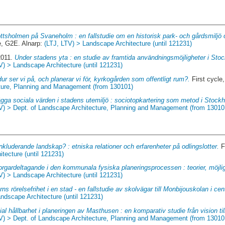
ttsholmen på Svaneholm : en fallstudie om en historisk park- och gårdsmiljö 
e, G2E. Alnarp:
(LTJ, LTV) > Landscape Architecture (until 121231)
2011.
Under stadens yta : en studie av framtida användningsmöjligheter i Sto
V) > Landscape Architecture (until 121231)
ur ser vi på, och planerar vi för, kyrkogården som offentligt rum?.
First cycle
ture, Planning and Management (from 130101)
lägga sociala värden i stadens utemiljö : sociotopkartering som metod i Stoc
V) > Dept. of Landscape Architecture, Planning and Management (from 13010
inkluderande landskap? : etniska relationer och erfarenheter på odlingslotter.
F
tecture (until 121231)
rgardeltagande i den kommunala fysiska planeringsprocessen : teorier, möjli
V) > Landscape Architecture (until 121231)
rns rörelsefrihet i en stad - en fallstudie av skolvägar till Monbijouskolan i ce
ndscape Architecture (until 121231)
al hållbarhet i planeringen av Masthusen : en komparativ studie från vision til
V) > Dept. of Landscape Architecture, Planning and Management (from 13010