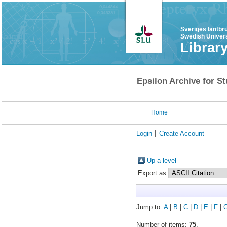
Sveriges lantbr
Swedish Univers
Librar
Epsilon Archive for St
Home
Login
Create Account
Up a level
Export as
Jump to:
A
|
B
|
C
|
D
|
E
|
F
|
Number of items:
75
.