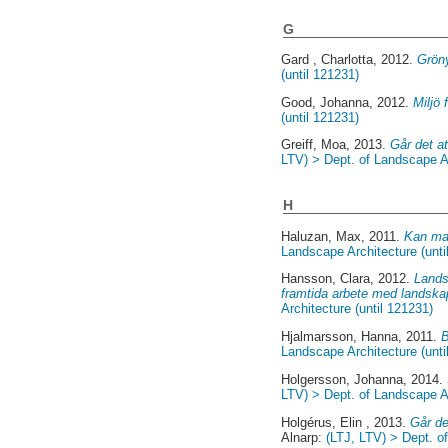
G
Gard , Charlotta
, 2012.
Gröny
(until 121231)
Good, Johanna
, 2012.
Miljö 
(until 121231)
Greiff, Moa
, 2013.
Går det a
LTV) > Dept. of Landscape A
H
Haluzan, Max
, 2011.
Kan man
Landscape Architecture (unti
Hansson, Clara
, 2012.
Lands
framtida arbete med landska
Architecture (until 121231)
Hjalmarsson, Hanna
, 2011.
B
Landscape Architecture (unti
Holgersson, Johanna
, 2014.
LTV) > Dept. of Landscape A
Holgérus, Elin
, 2013.
Går de
Alnarp:
(LTJ, LTV) > Dept. 