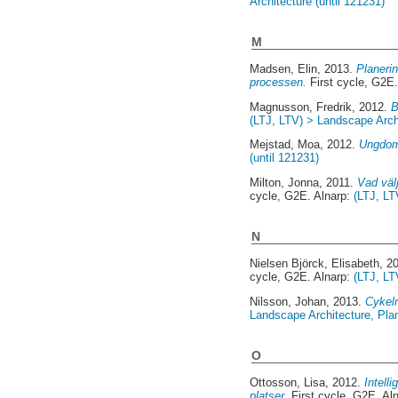
Architecture (until 121231)
M
Madsen, Elin
, 2013.
Planeri
processen.
First cycle, G2E.
Magnusson, Fredrik
, 2012.
B
(LTJ, LTV) > Landscape Archi
Mejstad, Moa
, 2012.
Ungdoma
(until 121231)
Milton, Jonna
, 2011.
Vad väl
cycle, G2E. Alnarp:
(LTJ, LT
N
Nielsen Björck, Elisabeth
, 2
cycle, G2E. Alnarp:
(LTJ, LT
Nilsson, Johan
, 2013.
Cykeln
Landscape Architecture, Pl
O
Ottosson, Lisa
, 2012.
Intell
platser.
First cycle, G2E. Al