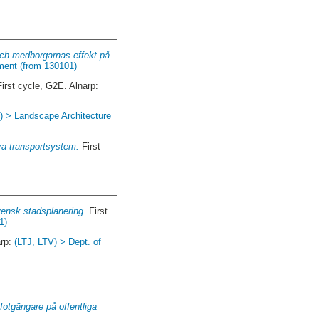
 och medborgarnas effekt på
ment (from 130101)
irst cycle, G2E. Alnarp:
) > Landscape Architecture
ra transportsystem.
First
vensk stadsplanering.
First
1)
arp:
(LTJ, LTV) > Dept. of
fotgängare på offentliga