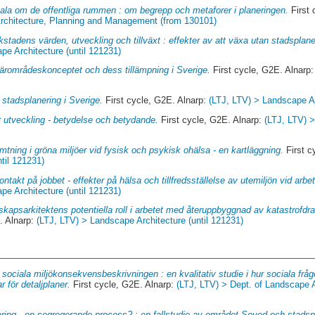
tala om de offentliga rummen : om begrepp och metaforer i planeringen.
First 
rchitecture, Planning and Management (from 130101)
stadens värden, utveckling och tillväxt : effekter av att växa utan stadsplane
pe Architecture (until 121231)
ärområdeskonceptet och dess tillämpning i Sverige.
First cycle, G2E. Alnarp
 stadsplanering i Sverige.
First cycle, G2E. Alnarp:
(LTJ, LTV) > Landscape Ar
r utveckling - betydelse och betydande.
First cycle, G2E. Alnarp:
(LTJ, LTV) 
mtning i gröna miljöer vid fysisk och psykisk ohälsa - en kartläggning.
First c
til 121231)
ontakt på jobbet ‐ effekter på hälsa och tillfredsställelse av utemiljön vid arbe
pe Architecture (until 121231)
skapsarkitektens potentiella roll i arbetet med återuppbyggnad av katastrof
. Alnarp:
(LTJ, LTV) > Landscape Architecture (until 121231)
sociala miljökonsekvensbeskrivningen : en kvalitativ studie i hur sociala fråg
 för detaljplaner.
First cycle, G2E. Alnarp:
(LTJ, LTV) > Dept. of Landscape A
ering - en segregerande process? : en fallstudie av området Seved och stadspla