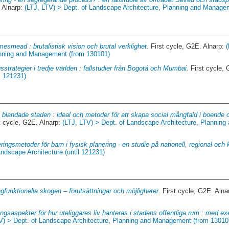
 Alnarp:
(LTJ, LTV) > Dept. of Landscape Architecture, Planning and Manage
esmead : brutalistisk vision och brutal verklighet.
First cycle, G2E. Alnarp:
anning and Management (from 130101)
sstrategier i tredje världen : fallstudier från Bogotá och Mumbai.
First cycle, 
l 121231)
 blandade staden : ideal och metoder för att skapa social mångfald i boende 
t cycle, G2E. Alnarp:
(LTJ, LTV) > Dept. of Landscape Architecture, Plannin
ringsmetoder för barn i fysisk planering - en studie på nationell, regional oc
ndscape Architecture (until 121231)
funktionella skogen – förutsättningar och möjligheter.
First cycle, G2E. Alna
ingsaspekter för hur uteliggares liv hanteras i stadens offentliga rum : med 
V) > Dept. of Landscape Architecture, Planning and Management (from 13010