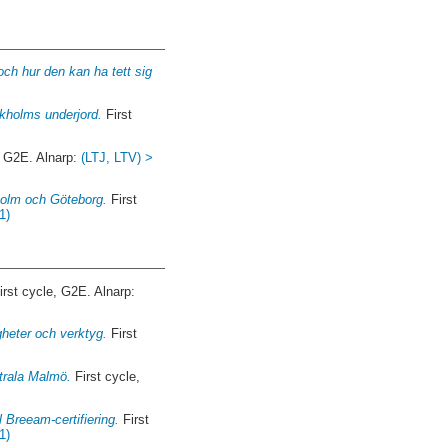
och hur den kan ha tett sig
ckholms underjord.
First
, G2E. Alnarp:
(LTJ, LTV) >
kholm och Göteborg.
First
1)
irst cycle, G2E. Alnarp:
gheter och verktyg.
First
ntrala Malmö.
First cycle,
l Breeam-certifiering.
First
1)