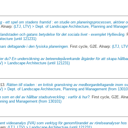
ng - ett spel om stadens framtid : en studie om planeringsprocessen, aktörer
 Alnarp:
(LTJ, LTV) > Dept. of Landscape Architecture, Planning and Manage
landstaden och gatans betydelse för det sociala livet - exemplet Hyllievång.
F
tecture (until 121231)
rs deltagande i den fysiska planeringen.
First cycle, G2E. Alnarp:
(LTJ, LTV
jer du? En undersökning av beteendepåverkande åtgärder för att skapa hållba
V) > Landscape Architecture (until 121231)
013.
Rätten till staden : en kritisk granskning av medborgardeltagande inom s
V) > Dept. of Landscape Architecture, Planning and Management (from 13010
 som en del av hållbar stadsutveckling : varför & hur?.
First cycle, G2E. Aln
anning and Management (from 130101)
igent videoanalys (IVA) som verktyg för genomförandet av rörelseanalyser hos 
narp:
(LTJ, LTV) > Landscape Architecture (until 121231)