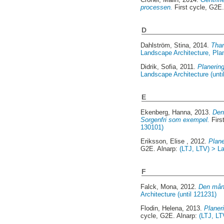
processen.
First cycle, G2E.
D
Dahlström, Stina
, 2014.
Tham
Landscape Architecture, Pl
Didrik, Sofia
, 2011.
Planering
Landscape Architecture (unti
E
Ekenberg, Hanna
, 2013.
Den
Sorgenfri som exempel.
Firs
130101)
Eriksson, Elise
, 2012.
Plane
G2E. Alnarp:
(LTJ, LTV) > La
F
Falck, Mona
, 2012.
Den mång
Architecture (until 121231)
Flodin, Helena
, 2013.
Planer
cycle, G2E. Alnarp:
(LTJ, LT