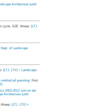
ndscape Architecture (until
st cycle, G2E. Alnarp:
(LTJ,
> Dept. of Landscape
rp:
(LTJ, LTV) > Landscape
 inriktad på granskog.
First
1)
olicy 2002-2012 som en del
e Architecture (until
 Alnarp:
(LTJ, LTV) >