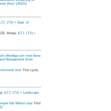
ment (from 130101)
(LTJ, LTV) > Dept. of
G2E. Alnarp:
(LTJ, LTV) >
och offentliga rum med Norra
g and Management (from
h kommunal nivå.
First cycle,
rp:
(LTJ, LTV) > Landscape
exempel från Malmö stad.
First
1)