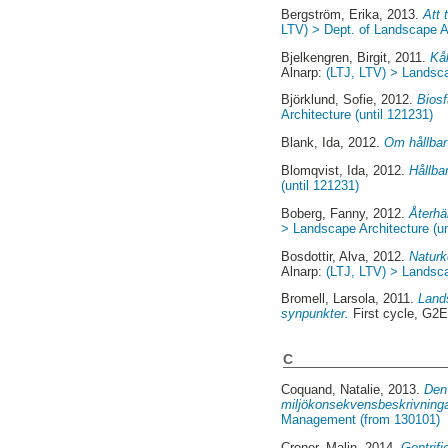
Bergström, Erika
, 2013.
Att 
LTV) > Dept. of Landscape A
Bjelkengren, Birgit
, 2011.
Kåk
Alnarp:
(LTJ, LTV) > Landsca
Björklund, Sofie
, 2012.
Biosf
Architecture (until 121231)
Blank, Ida
, 2012.
Om hållbar
Blomqvist, Ida
, 2012.
Hållba
(until 121231)
Boberg, Fanny
, 2012.
Återhä
> Landscape Architecture (un
Bosdottir, Alva
, 2012.
Naturk
Alnarp:
(LTJ, LTV) > Landsca
Bromell, Larsola
, 2011.
Land
synpunkter.
First cycle, G2E
C
Coquand, Natalie
, 2013.
Den 
miljökonsekvensbeskrivningar
Management (from 130101)
Croner, Malin
, 2014.
Gentrifi