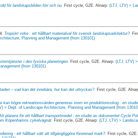
dd för landskapsbilden förr och nu.
First cycle, G2E. Alnarp:
(LTJ, LTV) > La
14.
Tropiskt virke : ett hållbart materialval för svensk landskapsarkitektur?.
Fir
rchitecture, Planning and Management (from 130101)
temtjänster i den fysiska planeringen.
First cycle, G2E. Alnarp:
(LTJ, LTV) 
 Management (from 130101)
staden – vad kan det innebära, hur kan det uttryckas?.
First cycle, G2E. Alna
r kan högre rekreationsvärden genereras inom en produktionsskog : en studie
V) > Dept. of Landscape Architecture, Planning and Management (from 13010
Att planera för ett hållbart transportmedel : en studie av dokumentet Cycle P
kom Köpenhamns cykelvägnät.
First cycle, G2E. Alnarp:
(LTJ, LTV) > Landscap
iering - ett hållbart sätt att tillgängliggöra förorenad mark?.
First cycle, G2E.