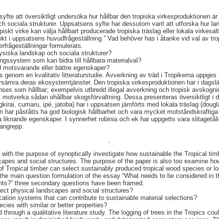
 syfte att översiktligt undersöka hur hållbar den tropiska virkesproduktionen
ch sociala strukturer. Uppsatsens syfte har dessutom varit att utforska hur l
skt virke kan välja hållbart producerade tropiska träslag eller lokala virkesa
 i uppsatsens huvudfrågeställning ” Vad behöver has i åtanke vid val av tropi
rfrågeställningar formulerats.
ysiska landskap och sociala strukturer?
ringssystem som kan bidra till hållbara materialval?
d motsvarande eller bättre egenskaper?
genom en kvalitativ litteraturstudie. Avverkning av träd i Tropikerna uppge
rsämra deras ekosystemtjänster. Den tropiska virkesproduktionen har i dagsl
es som hållbar; exempelvis utbredd illegal avverkning och tropisk avskognin
att motverka sådan ohållbar skogsförvaltning. Dessa presenteras översiktligt i
kirai, cumaru, ipé, jatoba) har i uppsatsen jämförts med lokala träslag (dougla
gen har påståtts ha god biologisk hållbarhet och vara mycket motståndskraftiga
ha liknande egenskaper. I synnerhet robinia och ek har uppgetts vara slitagetå
 angrepp.
,
 with the purpose of synoptically investigate how sustainable the Tropical tim
scapes and social structures. The purpose of the paper is also too examine h
 Tropical timber can select sustainably produced tropical wood species or lo
 the main question formulation of the essay “What needs to be considered in t
ents?” three secondary questions have been framed.
ect physical landscapes and social structures?
ication systems that can contribute to sustainable material selections?
cies with similar or better properties?
hrough a qualitative literature study. The logging of trees in the Tropics cou