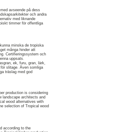
 är med avseende på dess
andskapsarkitekter och andra
lternativ med liknande
skt timmer för offentliga
s kunna minska de tropiska
äget många hinder att
g. Certifieringssystem och
 denna uppsats.
sgran, ek, furu, gran, lärk,
 för slitage. Även somliga
liga träslag med god
ber production is considering
ow landscape architects and
cal wood alternatives with
he selection of Tropical wood
ld according to the