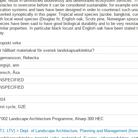
aper, result in diminished biodiversity and deteriorated ecosystem services. T
tacles to overcome before it can be considered sustainable; for example exte
ification systems and laws have been designed in order to counteract such uns
ted synoptically in this paper. Tropical wood species (azobe, bangkirai, cum
h local wood species (Douglas fir, English oak, Scots pine, Norwegian spruc
ecies have been said to have good biological durability and to be very resista
lar properties. In particular black locust and English oak have been stated t
ay.
opiskt virke
tt hållbart materialval för svensk landskapsarkitektur?
ngemansson, Rebecka
ergsjö, ann
ensch, Åsa
NSPECIFIED
NSPECIFIED
014
irst cycle, G2E
Y002 Landscape Architecture Programme, Alnarp 300 HEC
LTJ, LTV) > Dept. of Landscape Architecture, Planning and Management (from