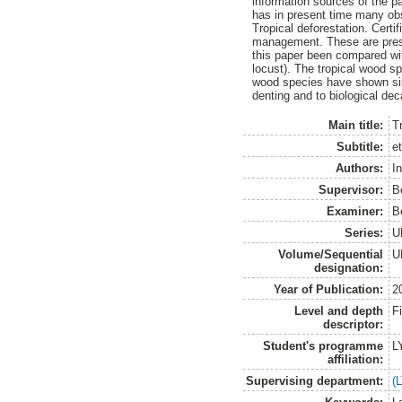
information sources of the p
has in present time many obs
Tropical deforestation. Cert
management. These are presen
this paper been compared wit
locust). The tropical wood sp
wood species have shown simi
denting and to biological dec
Main title:
Tr
Subtitle:
e
Authors:
I
Supervisor:
B
Examiner:
B
Series:
U
Volume/Sequential
U
designation:
Year of Publication:
2
Level and depth
F
descriptor:
Student's programme
L
affiliation:
Supervising department:
(