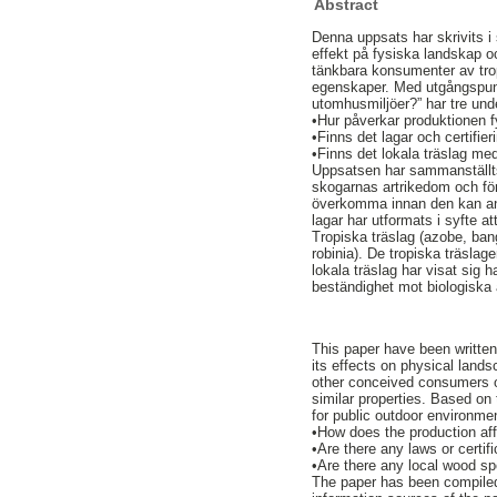
Abstract
Denna uppsats har skrivits i
effekt på fysiska landskap o
tänkbara konsumenter av tropi
egenskaper. Med utgångspunkt
utomhusmiljöer?” har tre unde
•Hur påverkar produktionen f
•Finns det lagar och certifie
•Finns det lokala träslag me
Uppsatsen har sammanställts 
skogarnas artrikedom och fö
överkomma innan den kan ans
lagar har utformats i syfte 
Tropiska träslag (azobe, bang
robinia). De tropiska träsla
lokala träslag har visat sig 
beständighet mot biologiska
This paper have been written
its effects on physical land
other conceived consumers of
similar properties. Based on
for public outdoor environm
•How does the production aff
•Are there any laws or certif
•Are there any local wood spe
The paper has been compiled t