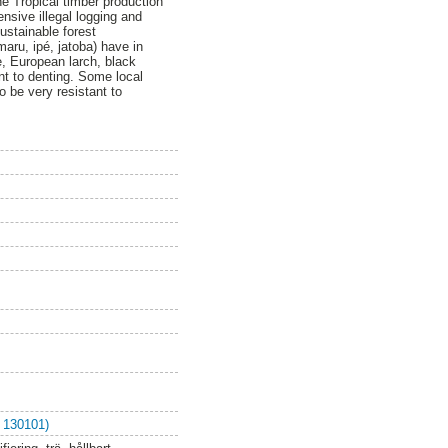
he Tropical timber production
nsive illegal logging and
ustainable forest
aru, ipé, jatoba) have in
e, European larch, black
nt to denting. Some local
o be very resistant to
 130101)