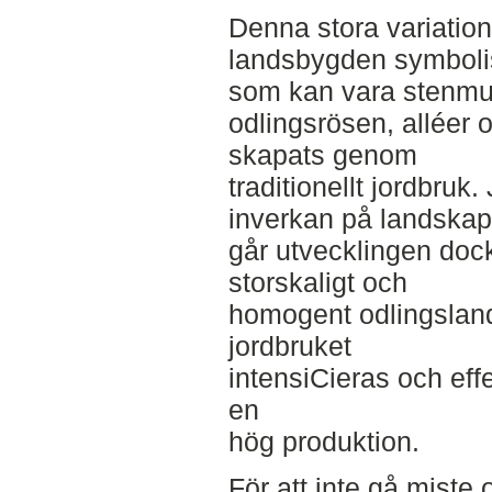
Denna stora variatio
landsbygden symbolis
som kan vara stenmu
odlingsrösen, alléer
skapats genom
traditionellt jordbruk.
inverkan på landskap
går utvecklingen doc
storskaligt och
homogent odlingsland
jordbruket
intensiCieras och effe
en
hög produktion.
För att inte gå miste