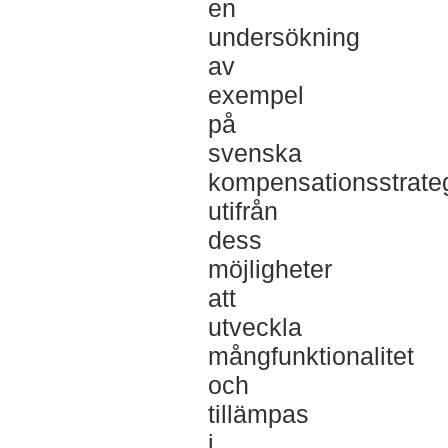
en
undersökning
av
exempel
på
svenska
kompensationsstrateg
utifrån
dess
möjligheter
att
utveckla
mångfunktionalitet
och
tillämpas
i