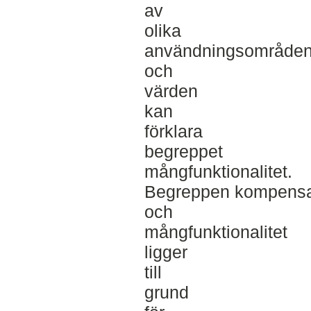
av
olika
användningsområde
och
värden
kan
förklara
begreppet
mångfunktionalitet.
Begreppen kompensa
och
mångfunktionalitet
ligger
till
grund