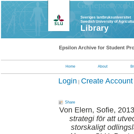
Sveriges lantbruksuniversitet
Swedish University of Agricult
Library
Epsilon Archive for Student Pro
Home
About
B
Login
Create Account
Share
Von Elern, Sofie
, 201
strategi för att utv
storskaligt odling