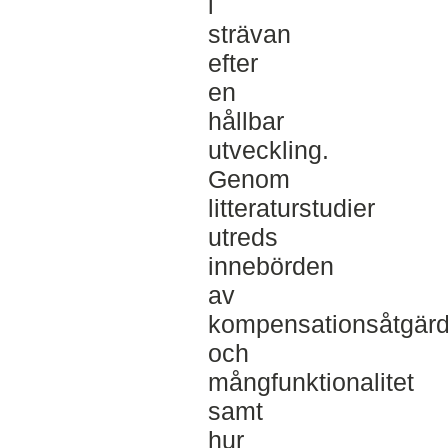
i
strävan
efter
en
hållbar
utveckling.
Genom
litteraturstudier
utreds
innebörden
av
kompensationsåtgärd
och
mångfunktionalitet
samt
hur