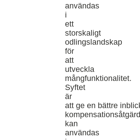
användas
i
ett
storskaligt
odlingslandskap
för
att
utveckla
mångfunktionalitet.
Syftet
är
att ge en bättre inbli
kompensationsåtgärde
kan
användas