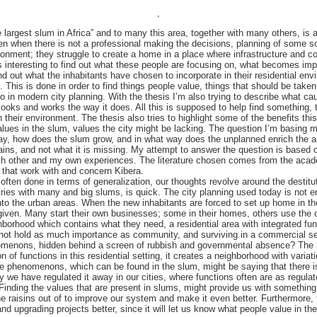
,
 largest slum in Africa” and to many this area, together with many others, is a 
en when there is not a professional making the decisions, planning of some s
vironment; they struggle to create a home in a place where infrastructure and 
is interesting to find out what these people are focusing on, what becomes imp
ind out what the inhabitants have chosen to incorporate in their residential en
ls. This is done in order to find things people value, things that should be take
 in modern city planning. With the thesis I’m also trying to describe what ca
 looks and works the way it does. All this is supposed to help find something,
 their environment. The thesis also tries to highlight some of the benefits th
 values in the slum, values the city might be lacking. The question I’m basing
day, how does the slum grow, and in what way does the unplanned enrich the a
ins, and not what it is missing. My attempt to answer the question is based on
ach other and my own experiences. The literature chosen comes from the acad
) that work with and concern Kibera.
often done in terms of generalization, our thoughts revolve around the destitut
ntries with many and big slums, is quick. The city planning used today is not 
to the urban areas. When the new inhabitants are forced to set up home in t
given. Many start their own businesses; some in their homes, others use the 
hborhood which contains what they need, a residential area with integrated fun
 not hold as much importance as community, and surviving in a commercial se
omenons, hidden behind a screen of rubbish and governmental absence? The la
n of functions in this residential setting, it creates a neighborhood with variat
e phenomenons, which can be found in the slum, might be saying that there i
ly we have regulated it away in our cities, where functions often are as regulat
Finding the values that are present in slums, might provide us with somethin
he raisins out of to improve our system and make it even better. Furthermore,
 upgrading projects better, since it will let us know what people value in the