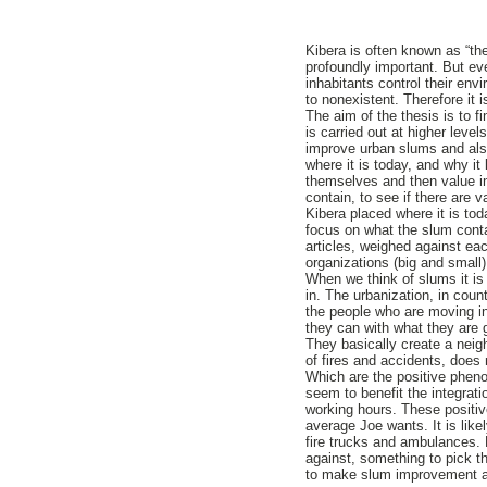
Kibera is often known as “the
profoundly important. But ev
inhabitants control their en
to nonexistent. Therefore it 
The aim of the thesis is to f
is carried out at higher leve
improve urban slums and also
where it is today, and why it
themselves and then value in
contain, to see if there are
Kibera placed where it is to
focus on what the slum conta
articles, weighed against e
organizations (big and small
When we think of slums it is 
in. The urbanization, in cou
the people who are moving in
they can with what they are 
They basically create a neig
of fires and accidents, does
Which are the positive phen
seem to benefit the integratio
working hours. These positiv
average Joe wants. It is like
fire trucks and ambulances. 
against, something to pick t
to make slum improvement and