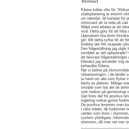
Abstract
Kibera kallas ofta för ”Afri
stadsplanering är enormt vik
sin närmiljö, de kämpar för a
intressant att ta reda på vad
Målet med arbetet är att hitt
nivå. Detta görs för att hitt
Uppsatsen ska även försöka a
gör. Allt detta syftar till a
fördelar det fritt skapade u
Den frågeställning jag utgår 
området av det oplanerade? 
att besvara frågeställningen 
litteratur jag använder mig
behandlar Kibera.
När vi tänker på slumområden 
Urbaniseringen, i de länder 
ta hand om alla som flyttar i
bästa av platsen. Många sta
område som har det de behöve
som tanken på gemenskap och
Vad finns det för positiva 
reglering verkar gynna funkti
De positiva fenomen man kan 
i våra städer, då funktioner 
värden som finns i slummen, 
system ytterligare. Informati
slummen, då man vet mer om 
_______________________