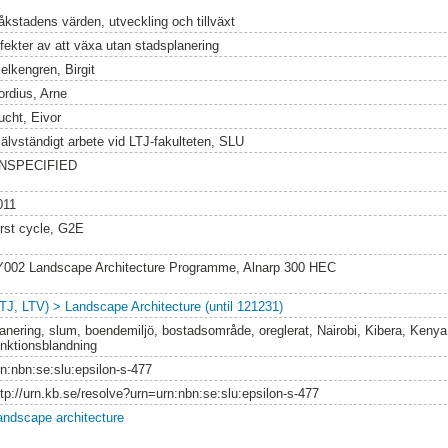
åkstadens värden, utveckling och tillväxt
ffekter av att växa utan stadsplanering
elkengren, Birgit
ordius, Arne
ucht, Eivor
jälvständigt arbete vid LTJ-fakulteten, SLU
NSPECIFIED
011
irst cycle, G2E
Y002 Landscape Architecture Programme, Alnarp 300 HEC
LTJ, LTV) > Landscape Architecture (until 121231)
lanering, slum, boendemiljö, bostadsområde, oreglerat, Nairobi, Kibera, Kenya,
unktionsblandning
rn:nbn:se:slu:epsilon-s-477
ttp://urn.kb.se/resolve?urn=urn:nbn:se:slu:epsilon-s-477
andscape architecture