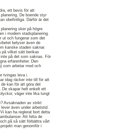
a, ett bevis för att
s planering. De boende styr
an obefintliga. Därför är det
g planering sker på högre
ven i modern stadsplanering.
er ut och fungerar som det
 Arbetet belyser även de
som kanske staden saknar.
 på vilket sätt berikas
 inte på det som saknas. För
egna erfarenheter. Den
må) som arbetar med och
r tvingas leva i.
dag räcker inte till för att
 de kan för att göra det
 De skapar helt enkelt ett
yckor, väger inte lika tungt
e? Avsaknaden av strikt
 lever även under arbetstid.
i kan ha reglerat bort detta
 ambulanser. Att hitta de
ch på så sätt förbättra vårt
gsprojekt man genomför i