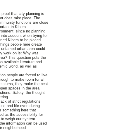
proof that city planning is
ort does take place. The
community functions are close
ortant in Kibera.
vironment, since no planning
n into account when trying to
used Kibera to be placed
 things people here create
is untamed urban area could
 my work on is: Why was
rea? This question puts the
 available literature and
emic world, as well as
ion people are forced to live
enough to make room for all
he slums, they make the best
open spaces in the area.
ctions. Safety, the thought
tting.
ck of strict regulations
ions and life even during
s something here that
ed as the accessibility for
g to weigh our system
 the information can be used
ir neighborhood.