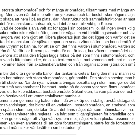
kas största slumområde” och för många är området, tillsammans med många andr
tig. Men även när det inte sitter en yrkesman och tar beslut, sker någon slag
tt skapa ett hem i på en plats, där infrastruktur och samhällsfunktioner är näst
 det är människorna satsar på, vad det är som blir viktigt i Kibera.
a vad de boende själva valt att förlägga i sin bostadsmiljö, då ingen översiktli
a saker människor värdesätter, som bör vägas in vid förbättringsinsatser och ä
vgöra vad som gjort att Kibera placerats just där det ligger och varför det s
tt hitta det människor här själva skapar och sedan värdesätter i sin boendemiljö.
rbana utrymmet kan ha, för att se om det finns värden i slumområdet, värden 
ifrån är: Varför har Kibera placerats där det är idag, hur växer slumområdet och
Genom att ställa den frågan läggs fokus på det som finns i slumområdet, och
används litteraturstudier, de olika texterna ställs mot varandra och mot mina 
 av kommer både från akademikervärlden och från organisationer (stora och s
blir det ofta i generella banor, där tankarna kretsar kring den misär människo
som har många och stora slumområden, går snabbt. Den stadsplanering man har i
n till städerna. När de nya invånarna tvingas bosätta sig i slummen, gör de det
rtar små verksamheter i hemmet, andra på de öppna ytor som finns i området.
r, ett funktionsblandat bostadsområde. Säkerheten, tanken på bränder och ol
 överlevnad i ett kommersialiserat samhälle.
fenomen som gömmer sig bakom den ridå av skräp och statligt avståndstagand
onsblandningen, det bidrar till en variation i bostadsområden, en stadsdel som
spåra i slummen, de talar för att det finns något där som människan vill ha. V
och verksamheter ofta regleras lika hårt som tillgängligheten för brandbilar och
kan ge oss något att väga vårt system mot, något vi kan plocka russinen ur o
onen kan även användas till att göra förutsättningarna bättre för de förbättrin
vad människor värdesätter i sin bostadsmiljö.
_____________________________________