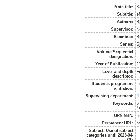
Main title:
K
Subtitle:
e
Authors:
Bj
Supervisor:
N
Examiner:
B
Series:
S
Volume/Sequential
U
designation:
Year of Publication:
2
Level and depth
F
descriptor:
Student's programme
L
affiliation:
Supervising department:
(
Keywords:
p
f
URN:NBN:
u
Permanent URL:
h
Subject. Use of subject
L
categories until 2023-04-
30.: