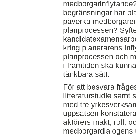
medborgarinflytande?
begränsningar har pla
påverka medborgarens
planprocessen? Syft
kandidatexamensarbet
kring planerarens inf
planprocessen och me
i framtiden ska kunna
tänkbara sätt.
För att besvara fråges
litteraturstudie samt 
med tre yrkesverksam
uppsatsen konstatera
aktörers makt, roll, o
medborgardialogens u