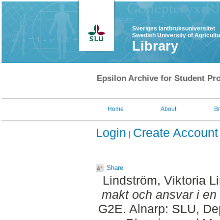
Sveriges lantbruksuniversitet
Swedish University of Agricult
Library
Epsilon Archive for Student Pro
Home
About
B
Login
Create Account
Share
Lindström, Viktoria L
makt och ansvar i en
G2E. Alnarp: SLU, Dep