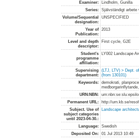
Examiner:
Lindholm, Gunilla
Series:
Självständigt arbete
Volume/Sequential
UNSPECIFIED
designation:
Year of
2013
Publication:
Level and depth
First cycle, G2E
descriptor:
Student's
LY002 Landscape Ar
programme
affiliation:
Supervising
(LTJ, LTV) > Dept. 
department:
(from 130101)
Keywords:
demokrati, planproc
medborgarinflytande, 
URN:NBN:
urn:nbn:se:slu:epsil
Permanent URL:
http://urn.kb.se/res
Subject. Use of
Landscape architect
subject categories
until 2023-04-30.:
Language:
Swedish
Deposited On:
01 Jul 2013 10:49