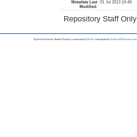
Metadata Last
01 Jul 2013 10:49
Modified:
Repository Staff Onl
Epsilon Archive for Student Projects is
powored by
EPrints 3
developed by
School of Electronics an