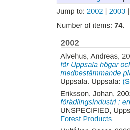
Jump to:
2002
|
2003
Number of items:
74
.
2002
Alvehus, Andreas
, 2
för Uppsala högar oc
medbestämmande pla
Uppsala. Uppsala:
(S
Eriksson, Johan
, 20
förädlingsindustri : e
UNSPECIFIED, Uppsa
Forest Products