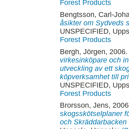
Forest Products
Bengtsson, Carl-Joh
åsikter om Sydveds 
UNSPECIFIED, Uppsa
Forest Products
Bergh, Jörgen
, 2006
virkesinköpare och i
utveckling av ett sko
köpverksamhet till pr
UNSPECIFIED, Uppsa
Forest Products
Brorsson, Jens
, 200
skogsskötselplaner fö
och Skräddarbacken i