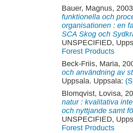
Bauer, Magnus
, 200
funktionella och proc
organisationen : en f
SCA Skog och Sydkraf
UNSPECIFIED, Uppsa
Forest Products
Beck-Friis, Maria
, 20
och användning av st
Uppsala. Uppsala:
(S
Blomqvist, Lovisa
, 2
natur : kvalitativa i
och nyttjande samt för
UNSPECIFIED, Uppsa
Forest Products