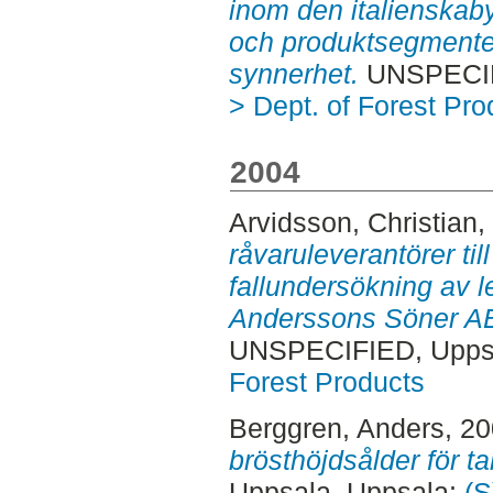
inom den italienskab
och produktsegmenten
synnerhet.
UNSPECIFI
> Dept. of Forest Pro
2004
Arvidsson, Christian
,
råvaruleverantörer til
fallundersökning av le
Anderssons Söner AB
UNSPECIFIED, Uppsa
Forest Products
Berggren, Anders
, 2
brösthöjdsålder för ta
Uppsala. Uppsala:
(S