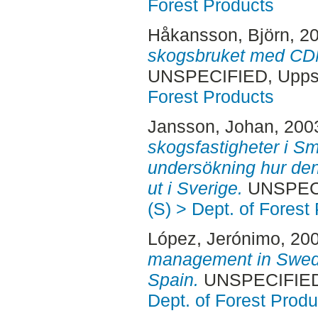
Forest Products
Håkansson, Björn
, 2
skogsbruket med CD
UNSPECIFIED, Uppsa
Forest Products
Jansson, Johan
, 200
skogsfastigheter i S
undersökning hur den
ut i Sverige.
UNSPECIF
(S) > Dept. of Forest
López, Jerónimo
, 20
management in Swede
Spain.
UNSPECIFIED,
Dept. of Forest Produ