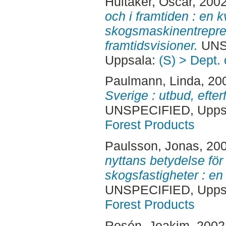
Hultåker, Oscar
, 200
och i framtiden : en k
skogsmaskinentrepre
framtidsvisioner.
UNSP
Uppsala:
(S) > Dept.
Paulmann, Linda
, 20
Sverige : utbud, efte
UNSPECIFIED, Uppsa
Forest Products
Paulsson, Jonas
, 20
nyttans betydelse för
skogsfastigheter : en
UNSPECIFIED, Uppsa
Forest Products
Rosén, Joakim
, 2002