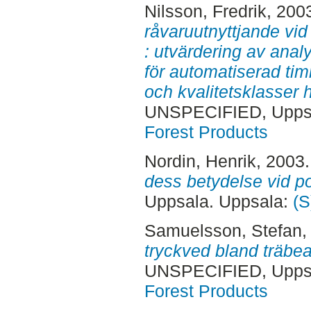
Nilsson, Fredrik
, 200
råvaruutnyttjande vid
: utvärdering av an
för automatiserad tim
och kvalitetsklass
UNSPECIFIED, Uppsa
Forest Products
Nordin, Henrik
, 2003
dess betydelse vid po
Uppsala. Uppsala:
(S
Samuelsson, Stefan
,
tryckved bland träbea
UNSPECIFIED, Uppsa
Forest Products