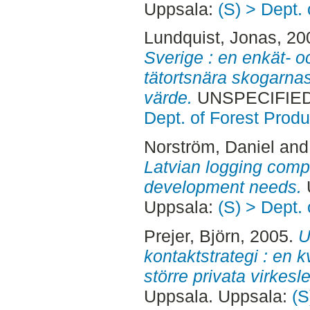
Uppsala:
(S) > Dept.
Lundquist, Jonas
, 20
Sverige : en enkät- o
tätortsnära skogarna
värde.
UNSPECIFIED,
Dept. of Forest Produ
Norström, Daniel
an
Latvian logging comp
development needs.
Uppsala:
(S) > Dept.
Prejer, Björn
, 2005.
U
kontaktstrategi : en k
större privata virkesl
Uppsala. Uppsala:
(S