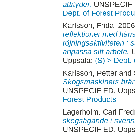
attityder.
UNSPECIFIE
Dept. of Forest Produ
Karlsson, Frida
, 200
reflektioner med hän
röjningsaktiviteten :
anpassa sitt arbete.
U
Uppsala:
(S) > Dept.
Karlsson, Petter
and
Skogsmaskiners brän
UNSPECIFIED, Uppsa
Forest Products
Lagerholm, Carl Fred
skogsägande i svens
UNSPECIFIED, Uppsa