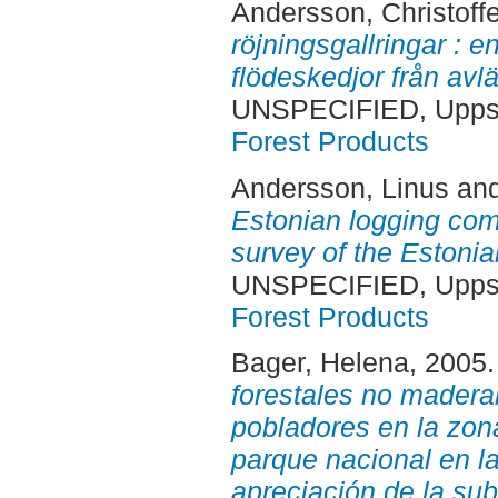
Andersson, Christoffe
röjningsgallringar : e
flödeskedjor från avlä
UNSPECIFIED, Uppsa
Forest Products
Andersson, Linus
an
Estonian logging com
survey of the Estoni
UNSPECIFIED, Uppsa
Forest Products
Bager, Helena
, 2005
forestales no madera
pobladores en la zon
parque nacional en l
apreciación de la sub