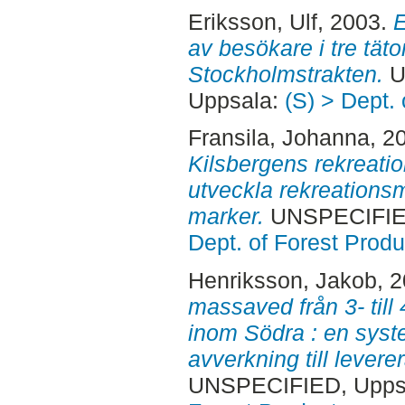
Eriksson, Ulf
, 2003.
E
av besökare i tre tät
Stockholmstrakten.
U
Uppsala:
(S) > Dept.
Fransila, Johanna
, 2
Kilsbergens rekreati
utveckla rekreations
marker.
UNSPECIFIED
Dept. of Forest Produ
Henriksson, Jakob
, 
massaved från 3- till
inom Södra : en syst
avverkning till levere
UNSPECIFIED, Uppsa