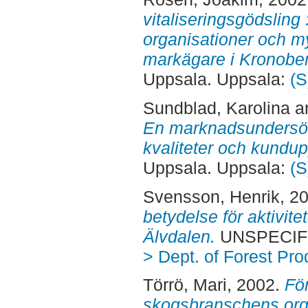
vitaliseringsgödsling 
organisationer och m
markägare i Kronober
Uppsala. Uppsala:
(S
Sundblad, Karolina
a
En marknadsundersök
kvaliteter och kundup
Uppsala. Uppsala:
(S
Svensson, Henrik
, 2
betydelse för aktivit
Älvdalen.
UNSPECIFIE
> Dept. of Forest Pro
Törrö, Mari
, 2002.
För
skogsbranschens orga