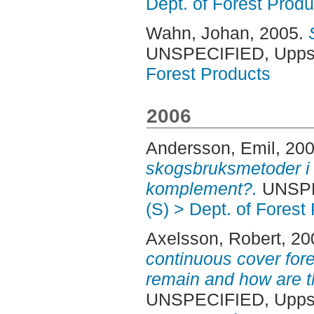
Dept. of Forest Produ
Wahn, Johan
, 2005.
UNSPECIFIED, Uppsa
Forest Products
2006
Andersson, Emil
, 20
skogsbruksmetoder i N
komplement?.
UNSPEC
(S) > Dept. of Forest
Axelsson, Robert
, 2
continuous cover for
remain and how are 
UNSPECIFIED, Uppsa