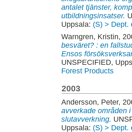
antalet tjänster, kom
utbildningsinsatser.
U
Uppsala:
(S) > Dept.
Warngren, Kristin
, 2
besväret? : en fallstu
Ensos försöksverksa
UNSPECIFIED, Uppsa
Forest Products
2003
Andersson, Peter
, 2
avverkade områden 
slutavverkning.
UNSPE
Uppsala:
(S) > Dept.