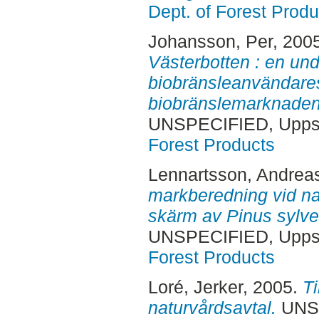
Dept. of Forest Produ
Johansson, Per
, 200
Västerbotten : en und
biobränsleanvändare
biobränslemarknaden 
UNSPECIFIED, Uppsa
Forest Products
Lennartsson, Andrea
markberedning vid nat
skärm av Pinus sylves
UNSPECIFIED, Uppsa
Forest Products
Loré, Jerker
, 2005.
T
naturvårdsavtal.
UNSP