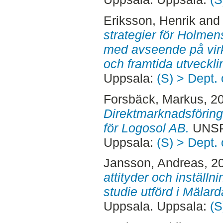
Eriksson, Henrik
an
strategier för Holme
med avseende på vir
och framtida utveckli
Uppsala:
(S) > Dept.
Forsbäck, Markus
, 2
Direktmarknadsföringe
för Logosol AB.
UNSP
Uppsala:
(S) > Dept.
Jansson, Andreas
, 2
attityder och inställni
studie utförd i Mälard
Uppsala. Uppsala:
(S