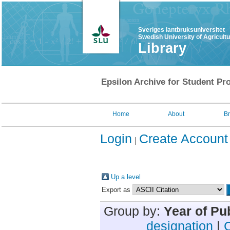
Sveriges lantbruksuniversitet
Swedish University of Agricult
Library
Epsilon Archive for Student Pro
Home
About
B
Login
Create Account
Up a level
Export as
Group by:
Year of Pu
designation
|
C