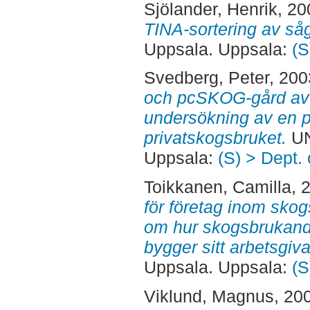
Sjölander, Henrik
, 2
TINA-sortering av så
Uppsala. Uppsala:
(S
Svedberg, Peter
, 20
och pcSKOG-gård av 
undersökning av en p
privatskogsbruket.
UN
Uppsala:
(S) > Dept.
Toikkanen, Camilla
, 
för företag inom sko
om hur skogsbrukande
bygger sitt arbetsgiv
Uppsala. Uppsala:
(S
Viklund, Magnus
, 20