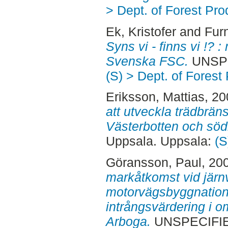
> Dept. of Forest Pro
Ek, Kristofer
and
Fur
Syns vi - finns vi !? 
Svenska FSC.
UNSPE
(S) > Dept. of Forest
Eriksson, Mattias
, 2
att utveckla trädbrän
Västerbotten och söd
Uppsala. Uppsala:
(S
Göransson, Paul
, 20
markåtkomst vid järn
motorvägsbyggnation :
intrångsvärdering i 
Arboga.
UNSPECIFIED