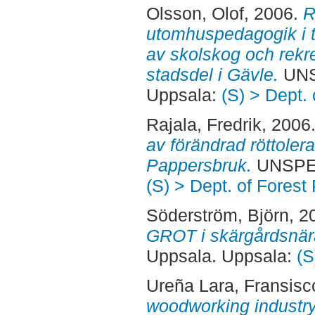
Olsson, Olof
, 2006.
R
utomhuspedagogik i t
av skolskog och rekre
stadsdel i Gävle.
UNS
Uppsala:
(S) > Dept.
Rajala, Fredrik
, 2006
av förändrad röttoler
Pappersbruk.
UNSPEC
(S) > Dept. of Forest
Söderström, Björn
, 2
GROT i skärgårdsnära
Uppsala. Uppsala:
(S
Ureña Lara, Fransisc
woodworking industry 