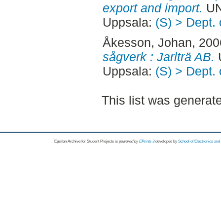
export and import.
UN
Uppsala:
(S) > Dept.
Åkesson, Johan
, 20
sågverk : Jarlträ AB.
Uppsala:
(S) > Dept.
This list was genera
Epsilon Archive for Student Projects is
powored by
EPrints 3
developed by
School of Electronics an