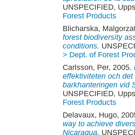
UNSPECIFIED, Uppsa
Forest Products
Blicharska, Malgorza
forest biodiversity a
conditions.
UNSPECIF
> Dept. of Forest Pro
Carlsson, Per
, 2005.
effektiviteten och de
barkhanteringen vid 
UNSPECIFIED, Uppsa
Forest Products
Delavaux, Hugo
, 200
way to achieve diversi
Nicaragua.
UNSPECIF