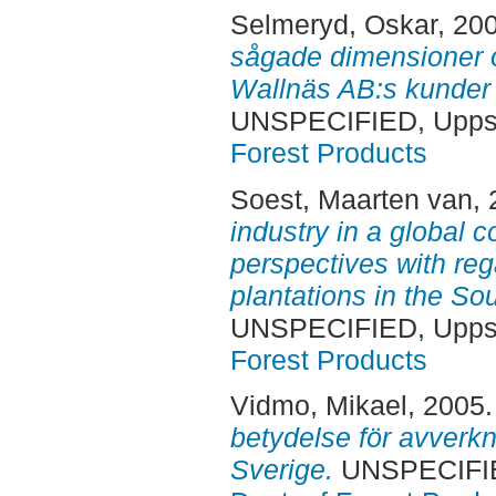
Selmeryd, Oskar
, 20
sågade dimensioner 
Wallnäs AB:s kunder
UNSPECIFIED, Uppsa
Forest Products
Soest, Maarten van
,
industry in a global c
perspectives with re
plantations in the S
UNSPECIFIED, Uppsa
Forest Products
Vidmo, Mikael
, 2005
betydelse för avverk
Sverige.
UNSPECIFIE