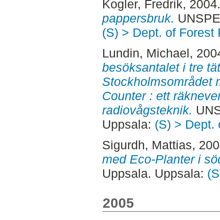
Kogler, Fredrik
, 2004
pappersbruk.
UNSPECI
(S) > Dept. of Forest
Lundin, Michael
, 200
besöksantalet i tre tä
Stockholmsområdet 
Counter : ett räkneve
radiovågsteknik.
UNSP
Uppsala:
(S) > Dept.
Sigurdh, Mattias
, 20
med Eco-Planter i sö
Uppsala. Uppsala:
(S
2005