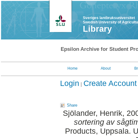
Sveriges lantbruksuniversitet
Swedish University of Agricult
Library
Epsilon Archive for Student Pro
Home
About
B
Login
Create Account
Share
Sjölander, Henrik
, 20
sortering av sågti
Products, Uppsala. U