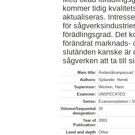
kommer tidig kvalitet
aktualiseras. Intresse
för sågverksindustrie
förädlingsgrad. Det k
förändrat marknads- o
slutänden kanske är d
sågverken att ta till si
Main title:
Ändamålsanpassad T
Authors:
Sjölander, Henrik
Supervisor:
Weslien, Hans
Examiner:
UNSPECIFIED
Series:
Examensarbeten / SL
Volume/Sequential
26
designation:
Year of
2003
Publication:
Level and depth
Other