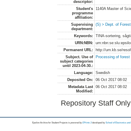
descriptor:
Student's
1140A Master of Scie
programme
affiliation:
Supervising
(S) > Dept. of Fores
department:
Keywords:
TINA-sortering, såg
URN:NBN:
urn:nbn:se:slu:epsil
Permanent URL:
http://urn.kb.se/res
Subject. Use of
Processing of forest
subject categories
until 2023-04-30.:
Language:
Swedish
Deposited On:
06 Oct 2017 08:02
Metadata Last
06 Oct 2017 08:02
Modified:
Repository Staff Onl
Epsilon Archive for Student Projects is
powored by
EPrints 3
developed by
School of Electronics an