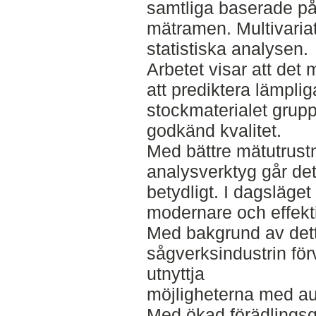
samtliga baserade p
mätramen. Multivariat
statistiska analysen.
Arbetet visar att det
att prediktera lämpli
stockmaterialet grup
godkänd kvalitet.
Med bättre mätutrust
analysverktyg går det 
betydligt. I dagsläget
modernare och effekt
Med bakgrund av det
sågverksindustrin för
utnyttja
möjligheterna med au
Med ökad förädlingsg