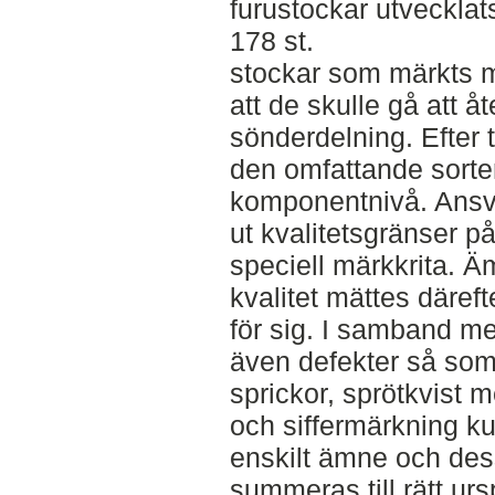
furustockar utveckla
178 st.
stockar som märkts me
att de skulle gå att åt
sönderdelning. Efter 
den omfattande sorte
komponentnivå. Ansvar
ut kvalitetsgränser 
speciell märkkrita. 
kvalitet mättes däref
för sig. I samband m
även defekter så som
sprickor, sprötkvist 
och siffermärkning k
enskilt ämne och dess
summeras till rätt ur