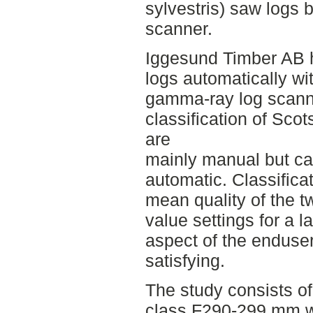
sylvestris) saw logs
scanner.
Iggesund Timber AB ha
logs automatically wi
gamma-ray log scann
classification of Sco
are
mainly manual but ca
automatic. Classifica
mean quality of the 
value settings for a l
aspect of the enduser 
satisfying.
The study consists of
class F290-299 mm 