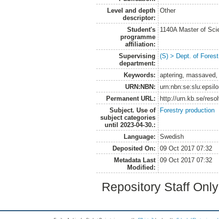
Level and depth
Other
descriptor:
Student's
1140A Master of Scie
programme
affiliation:
Supervising
(S) > Dept. of Fores
department:
Keywords:
aptering, massaved, 
URN:NBN:
urn:nbn:se:slu:epsil
Permanent URL:
http://urn.kb.se/res
Subject. Use of
Forestry production
subject categories
until 2023-04-30.:
Language:
Swedish
Deposited On:
09 Oct 2017 07:32
Metadata Last
09 Oct 2017 07:32
Modified:
Repository Staff Onl