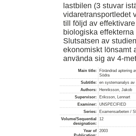
lastbilen (3 stuvar ist
vidaretransportledet 
till följd av effektiva
biologiska effekterna
Slutsatsen av studien
ekonomiskt lönsamt at
använda sig av 4-me
Main title:
Förändrad aptering a
Södra
Subtitle:
en systemanalys av ef
Authors:
Henriksson, Jakob
Supervisor:
Eriksson, Lennart
Examiner:
UNSPECIFIED
Series:
Examensarbeten / SL
Volume/Sequential
12
designation:
Year of
2003
Publication: