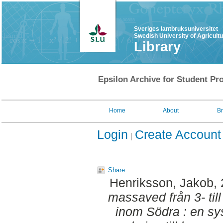
Sveriges lantbruksuniversitet
Swedish University of Agricult
Library
Epsilon Archive for Student Pro
Home
About
B
Login
Create Account
Share
Henriksson, Jakob
,
massaved från 3- till
inom Södra : en sy