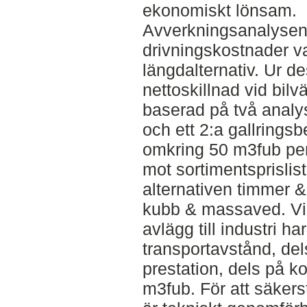
ekonomiskt lönsam.
Avverkningsanalysen 
drivningskostnader va
längdalternativ. Ur d
nettoskillnad vid bilv
baserad på två analys
och ett 2:a gallrings
omkring 50 m3fub pe
mot sortimentsprislist
alternativen timmer 
kubb & massaved. Vid
avlägg till industri h
transportavstånd, d
prestation, dels på k
m3fub. För att säkerst