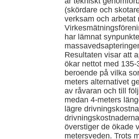
är tekniskt genomför
(skördare och skotare)
verksam och arbetat 
Virkesmätningsfören
har lämnat synpunkte
massavedsapteringe
Resultaten visar att 
ökar nettot med 135
beroende på vilka so
meters alternativet ge
av råvaran och till fö
medan 4-meters längde
lägre drivningskostn
drivningskostnaderna 
överstiger de ökade v
metersveden. Trots 