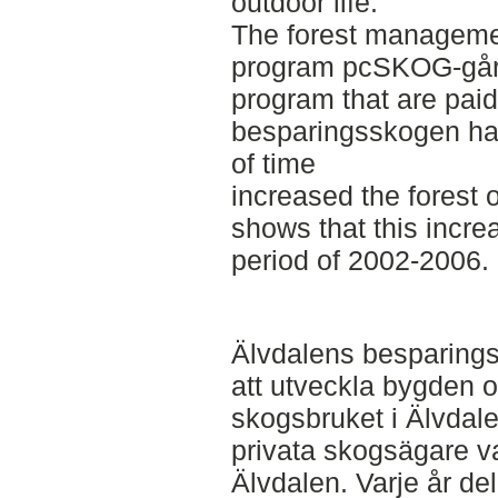
outdoor life.
The forest manageme
program pcSKOG-gård
program that are paid
besparingsskogen hav
of time
increased the forest 
shows that this incre
period of 2002-2006.
Älvdalens besparings
att utveckla bygden o
skogsbruket i Älvdal
privata skogsägare var
Älvdalen. Varje år de