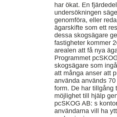
har ökat. En fjärdede
undersökningen säger 
genomföra, eller reda
ägarskifte som ett re
dessa skogsägare gen
fastigheter kommer 
arealen att få nya äg
Programmet pcSKOG-gå
skogsägare som ingår
att många anser att p
använda används 70 
form. De har tillgång t
möjlighet till hjälp g
pcSKOG AB: s kontor,
användarna vill ha ytt