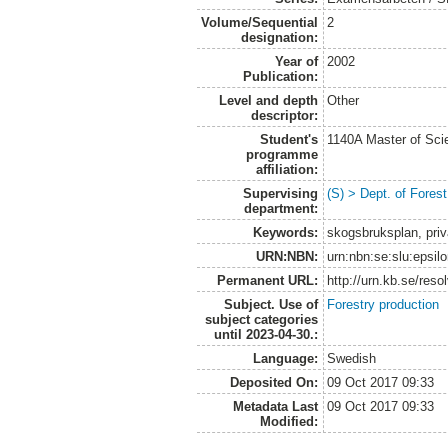
Volume/Sequential
2
designation:
Year of
2002
Publication:
Level and depth
Other
descriptor:
Student's
1140A Master of Scie
programme
affiliation:
Supervising
(S) > Dept. of Fores
department:
Keywords:
skogsbruksplan, pri
URN:NBN:
urn:nbn:se:slu:epsil
Permanent URL:
http://urn.kb.se/res
Subject. Use of
Forestry production
subject categories
until 2023-04-30.:
Language:
Swedish
Deposited On:
09 Oct 2017 09:33
Metadata Last
09 Oct 2017 09:33
Modified: