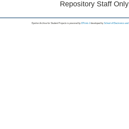
Repository Staff Onl
Epsilon Archive for Student Projects is
powored by
EPrints 3
developed by
School of Electronics an