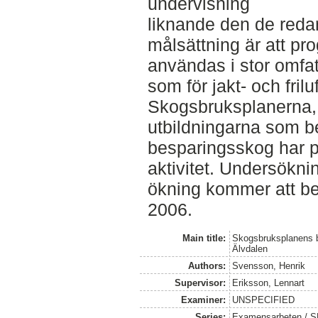
undervisning
liknande den de reda
målsättning är att pr
användas i stor omfat
som för jakt- och fril
Skogsbruksplanerna
utbildningarna som b
besparingsskog har p
aktivitet. Undersökni
ökning kommer att be
2006.
Main title:
Skogsbruksplanens be
Älvdalen
Authors:
Svensson, Henrik
Supervisor:
Eriksson, Lennart
Examiner:
UNSPECIFIED
Series:
Examensarbeten / SL