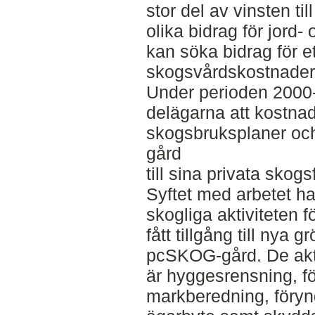
stor del av vinsten ti
olika bidrag för jord
kan söka bidrag för et
skogsvårdskostnader
Under perioden 2000
delägarna att kostnad
skogsbruksplaner o
gård
till sina privata skogs
Syftet med arbetet ha
skogliga aktiviteten 
fått tillgång till nya
pcSKOG-gård. De akt
är hyggesrensning, f
markberedning, föryngr