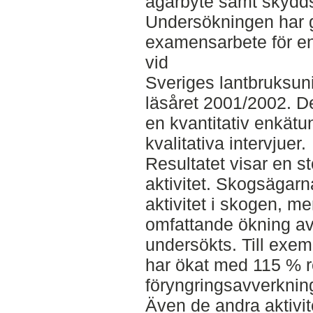
ägarbyte samt skydds
Undersökningen har 
examensarbete för e
vid
Sveriges lantbruksuni
läsåret 2001/2002. 
en kvantitativ enkät
kvalitativa intervjuer.
Resultatet visar en st
aktivitet. Skogsägarn
aktivitet i skogen, me
omfattande ökning av 
undersökts. Till exem
har ökat med 115 % 
föryngringsavverknin
Även de andra aktivi