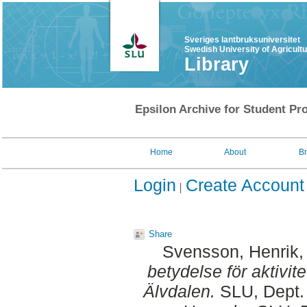
Sveriges lantbruksuniversitet
Swedish University of Agricult
Library
Epsilon Archive for Student Pro
Home
About
B
Login
Create Account
Share
Svensson, Henrik
,
betydelse för aktivit
Älvdalen.
SLU, Dept. 