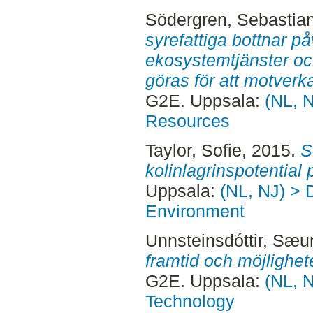
Södergren, Sebastia
syrefattiga bottnar 
ekosystemtjänster oc
göras för att motverk
G2E. Uppsala:
(NL, N
Resources
Taylor, Sofie
, 2015.
S
kolinlagrinspotential 
Uppsala:
(NL, NJ) > D
Environment
Unnsteinsdóttir, Sæ
framtid och möjlighet
G2E. Uppsala:
(NL, N
Technology