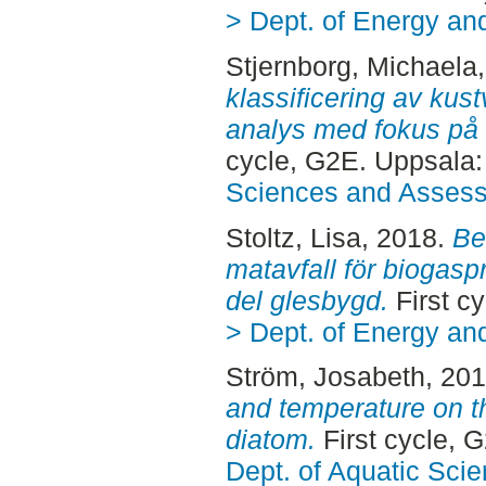
> Dept. of Energy an
Stjernborg, Michaela
klassificering av kus
analys med fokus på d
cycle, G2E. Uppsala
Sciences and Asses
Stoltz, Lisa
, 2018.
Be
matavfall för biogasp
del glesbygd.
First c
> Dept. of Energy an
Ström, Josabeth
, 20
and temperature on th
diatom.
First cycle, 
Dept. of Aquatic Sc