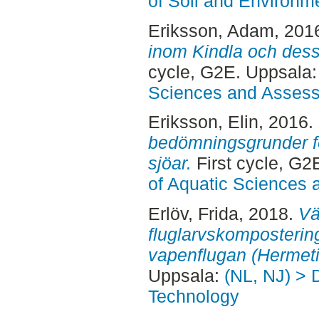
of Soil and Environm
Eriksson, Adam
, 201
inom Kindla och des
cycle, G2E. Uppsala
Sciences and Asses
Eriksson, Elin
, 2016.
bedömningsgrunder för
sjöar.
First cycle, G2
of Aquatic Sciences
Erlöv, Frida
, 2018.
Vä
fluglarvskomposteri
vapenflugan (Hermetia
Uppsala:
(NL, NJ) > 
Technology