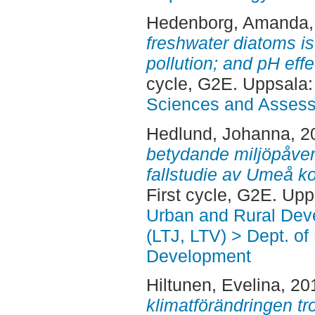
Hedenborg, Amanda
freshwater diatoms is
pollution; and pH effec
cycle, G2E. Uppsala
Sciences and Asses
Hedlund, Johanna
, 
betydande miljöpåver
fallstudie av Umeå k
First cycle, G2E. Up
Urban and Rural Dev
(LTJ, LTV) > Dept. of
Development
Hiltunen, Evelina
, 20
klimatförändringen tr