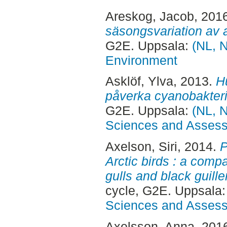
Areskog, Jacob
, 201
säsongsvariation av ar
G2E. Uppsala:
(NL, N
Environment
Asklöf, Ylva
, 2013.
H
påverka cyanobakterie
G2E. Uppsala:
(NL, N
Sciences and Asses
Axelson, Siri
, 2014.
P
Arctic birds : a com
gulls and black guill
cycle, G2E. Uppsala
Sciences and Asses
Axelsson, Anna
, 201