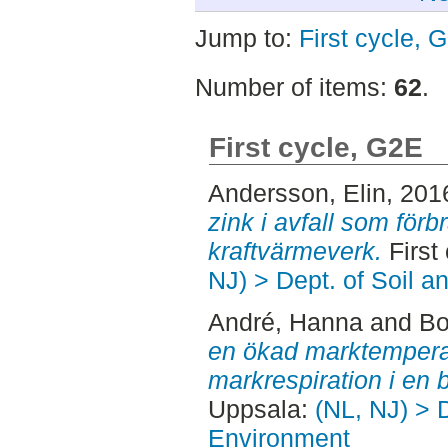
Jump to:
First cycle, 
Number of items:
62
.
First cycle, G2E
Andersson, Elin
, 201
zink i avfall som förb
kraftvärmeverk.
First
NJ) > Dept. of Soil 
André, Hanna
and
Bo
en ökad marktemperat
markrespiration i en 
Uppsala:
(NL, NJ) > D
Environment