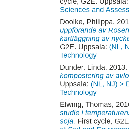
cycle, G2E. Uppsala
Sciences and Asses
Doolke, Philippa
, 20
uppförande av Rosenbo
kartläggning av nyck
G2E. Uppsala:
(NL, N
Technology
Dunder, Linda
, 2013
kompostering av avl
Uppsala:
(NL, NJ) > 
Technology
Elwing, Thomas
, 201
studie i temperature
soja.
First cycle, G2