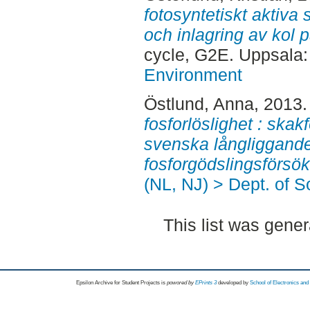
fotosyntetiskt aktiva
och inlagring av kol p
cycle, G2E. Uppsala
Environment
Östlund, Anna
, 2013
fosforlöslighet : ska
svenska långliggande
fosforgödslingsförsök
(NL, NJ) > Dept. of 
This list was gene
Epsilon Archive for Student Projects is
powored by
EPrints 3
developed by
School of Electronics an