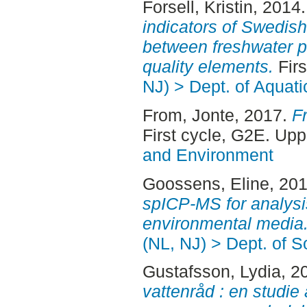
Forsell, Kristin
, 2014
indicators of Swedis
between freshwater p
quality elements.
Firs
NJ) > Dept. of Aquat
From, Jonte
, 2017.
Fr
First cycle, G2E. Up
and Environment
Goossens, Eline
, 20
spICP-MS for analysis
environmental media
(NL, NJ) > Dept. of 
Gustafsson, Lydia
, 2
vattenråd : en studi