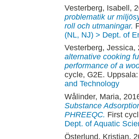
Vesterberg, Isabell
, 
problematik ur milj
roll och utmaningar.
F
(NL, NJ) > Dept. of 
Vesterberg, Jessica
,
alternative cooking 
performance of a wood
cycle, G2E. Uppsala
and Technology
Wålinder, Maria
, 201
Substance Adsorption
PHREEQC.
First cyc
Dept. of Aquatic Sc
Österlund, Kristian
, 