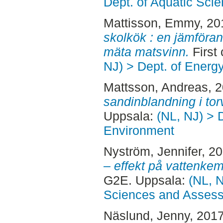
Dept. of Aquatic Sc
Mattisson, Emmy
, 2
skolkök : en jämföran
mäta matsvinn.
First
NJ) > Dept. of Energ
Mattsson, Andreas
, 
sandinblandning i tor
Uppsala:
(NL, NJ) > D
Environment
Nyström, Jennifer
, 2
– effekt på vattenkem
G2E. Uppsala:
(NL, N
Sciences and Asses
Näslund, Jenny
, 201