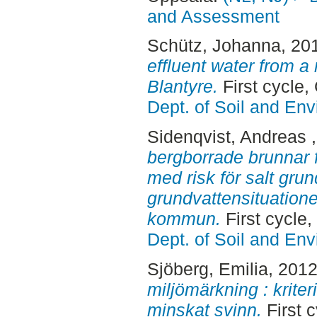
and Assessment
Schütz, Johanna
, 20
effluent water from a 
Blantyre.
First cycle
Dept. of Soil and En
Sidenqvist, Andreas
bergborrade brunnar f
med risk för salt gru
grundvattensituatione
kommun.
First cycle
Dept. of Soil and En
Sjöberg, Emilia
, 201
miljömärkning : kriteri
minskat svinn.
First 