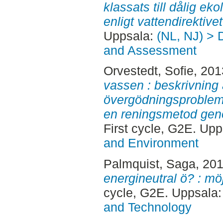
klassats till dålig ek
enligt vattendirektive
Uppsala:
(NL, NJ) > 
and Assessment
Orvestedt, Sofie
, 20
vassen : beskrivning
övergödningsproblem
en reningsmetod geno
First cycle, G2E. Up
and Environment
Palmquist, Saga
, 20
energineutral ö? : möj
cycle, G2E. Uppsala
and Technology