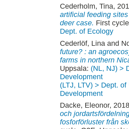
Cederholm, Tina
, 20
artificial feeding site
deer case.
First cycl
Dept. of Ecology
Cederlöf, Lina
and
No
future? : an agroecos
farms in northern Nic
Uppsala:
(NL, NJ) > 
Development
(LTJ, LTV) > Dept. of
Development
Dacke, Eleonor
, 201
och jordartsfördelni
fosforförluster från 