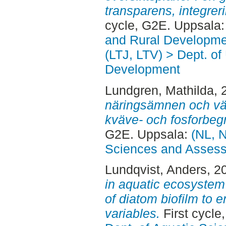
transparens, integrer
cycle, G2E. Uppsala
and Rural Developme
(LTJ, LTV) > Dept. of
Development
Lundgren, Mathilda
, 
näringsämnen och väx
kväve- och fosforbeg
G2E. Uppsala:
(NL, N
Sciences and Asses
Lundqvist, Anders
, 2
in aquatic ecosystem
of diatom biofilm to 
variables.
First cycle