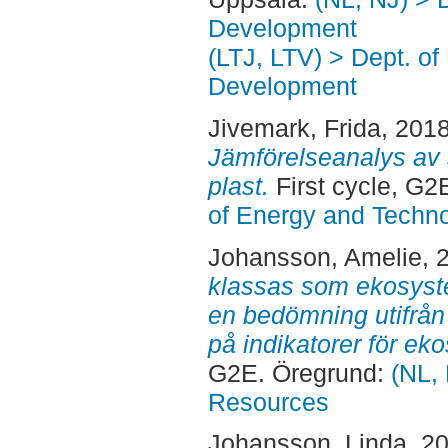
Development
(LTJ, LTV) > Dept. of
Development
Jivemark, Frida
, 201
Jämförelseanalys av 
plast.
First cycle, G2
of Energy and Techn
Johansson, Amelie
, 
klassas som ekosyste
en bedömning utifrån 
på indikatorer för ek
G2E. Öregrund:
(NL, 
Resources
Johansson, Linda
, 2