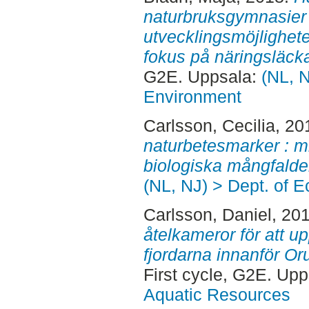
naturbruksgymnasier 
utvecklingsmöjlighet
fokus på näringsläck
G2E. Uppsala:
(NL, N
Environment
Carlsson, Cecilia
, 20
naturbetesmarker : mi
biologiska mångfalde
(NL, NJ) > Dept. of E
Carlsson, Daniel
, 20
åtelkameror för att up
fjordarna innanför Or
First cycle, G2E. Up
Aquatic Resources