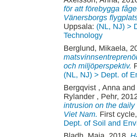
för att förebygga fågel
Vänersborgs flygplat
Uppsala:
(NL, NJ) > 
Technology
Berglund, Mikaela
, 2
matsvinnsentreprenörer
och miljöperspektiv.
F
(NL, NJ) > Dept. of 
Bergqvist , Anna
an
Rylander , Pehr
, 201
intrusion on the daily
Viet Nam.
First cycl
Dept. of Soil and En
Bladh, Maja
, 2018.
H