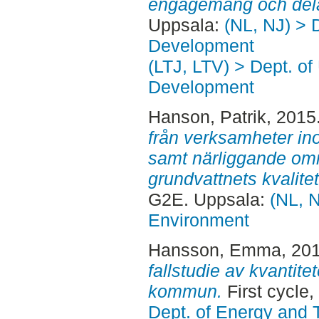
engagemang och dela
Uppsala:
(NL, NJ) > 
Development
(LTJ, LTV) > Dept. of
Development
Hanson, Patrik
, 2015
från verksamheter i
samt närliggande omr
grundvattnets kvalitet
G2E. Uppsala:
(NL, N
Environment
Hansson, Emma
, 20
fallstudie av kvantite
kommun.
First cycle
Dept. of Energy and 