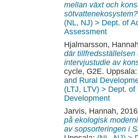
mellan växt och kons
sötvattenekosystem?
(NL, NJ) > Dept. of 
Assessment
Hjalmarsson, Hanna
där tillfredsställelsen
intervjustudie av ko
cycle, G2E. Uppsala
and Rural Developme
(LTJ, LTV) > Dept. of
Development
Jarvis, Hannah
, 201
på ekologisk modernise
av sopsorteringen i 
Uppsala:
(NL, NJ) > 