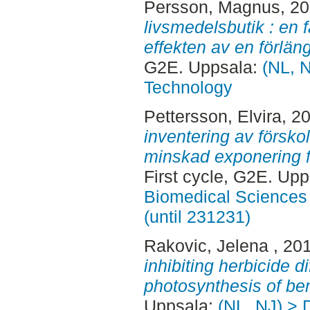
Persson, Magnus
, 2
livsmedelsbutik : en f
effekten av en förläng
G2E. Uppsala:
(NL, N
Technology
Pettersson, Elvira
, 2
inventering av förskol
minskad exponering f
First cycle, G2E. Up
Biomedical Sciences 
(until 231231)
Rakovic, Jelena
, 20
inhibiting herbicide d
photosynthesis of ben
Uppsala:
(NL, NJ) > 