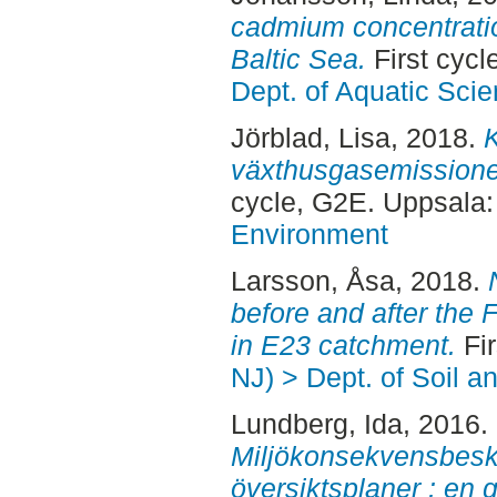
cadmium concentratio
Baltic Sea.
First cycl
Dept. of Aquatic Sc
Jörblad, Lisa
, 2018.
växthusgasemissioner
cycle, G2E. Uppsala
Environment
Larsson, Åsa
, 2018.
before and after the
in E23 catchment.
Fir
NJ) > Dept. of Soil 
Lundberg, Ida
, 2016.
Miljökonsekvensbeskr
översiktsplaner : en