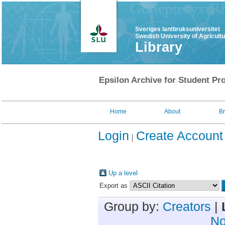
Sveriges lantbruksuniversitet
Swedish University of Agricult
Library
Epsilon Archive for Student Pro
Home
About
B
Login
Create Account
Up a level
Export as
Group by:
Creators
|
No