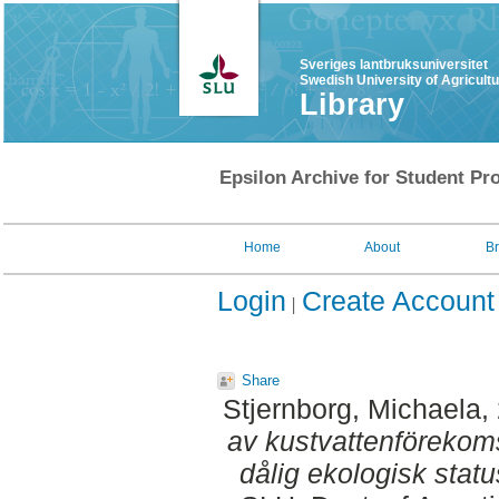
Sveriges lantbruksuniversitet
Swedish University of Agricult
Library
Epsilon Archive for Student Pro
Home
About
B
Login
Create Account
Share
Stjernborg, Michaela
,
av kustvattenförekom
dålig ekologisk statu