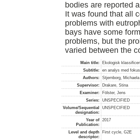
bodies are reported a
It was found that all
problems with eutroph
bays have some form
problems, but the prob
varied between the c
Main title:
Ekologisk klassifice
Subtitle:
en analys med fokus 
Authors:
Stjernborg, Michaela
Supervisor:
Drakare, Stina
Examiner:
Fölster, Jens
Series:
UNSPECIFIED
Volume/Sequential
UNSPECIFIED
designation:
Year of
2017
Publication:
Level and depth
First cycle, G2E
descriptor: