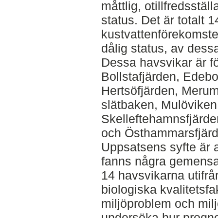
måttlig, otillfredsstä
status. Det är totalt 
kustvattenförekomster
dålig status, av dess
Dessa havsvikar är f
Bollstafjärden, Edeb
Hertsöfjärden, Merums
slätbaken, Mulöviken,
Skelleftehamnsfjärde
och Östhammarsfjärd
Uppsatsens syfte är 
fanns några gemens
14 havsvikarna utifrå
biologiska kvalitetsfa
miljöproblem och miljö
undersöka hur progno