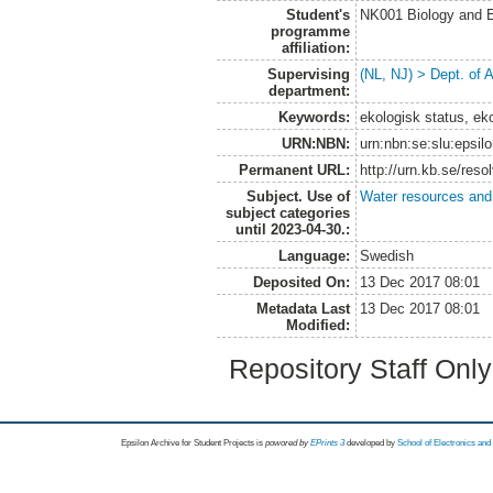
Student's
NK001 Biology and E
programme
affiliation:
Supervising
(NL, NJ) > Dept. of
department:
Keywords:
ekologisk status, eko
URN:NBN:
urn:nbn:se:slu:epsil
Permanent URL:
http://urn.kb.se/res
Subject. Use of
Water resources an
subject categories
until 2023-04-30.:
Language:
Swedish
Deposited On:
13 Dec 2017 08:01
Metadata Last
13 Dec 2017 08:01
Modified:
Repository Staff Onl
Epsilon Archive for Student Projects is
powored by
EPrints 3
developed by
School of Electronics an