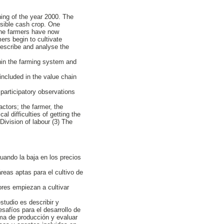
ning of the year 2000. The
ossible cash crop. One
 the farmers have now
ers begin to cultivate
describe and analyse the
thin the farming system and
ncluded in the value chain
participatory observations
ctors; the farmer, the
l difficulties of getting the
Division of labour (3) The
ando la baja en los precios
reas aptas para el cultivo de
ores empiezan a cultivar
estudio es describir y
esafíos para el desarrollo de
tema de producción y evaluar