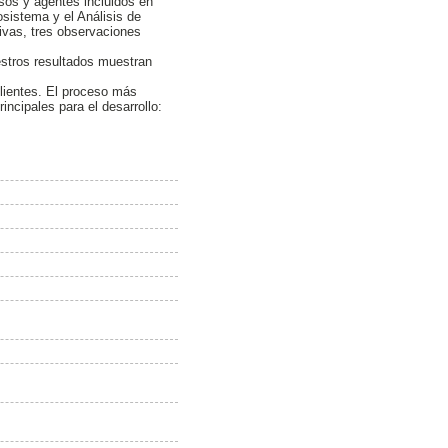
esos y agentes incluidos en
osistema y el Análisis de
tivas, tres observaciones
estros resultados muestran
clientes. El proceso más
rincipales para el desarrollo: