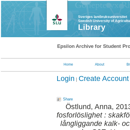
Sveriges lantbruksuniversitet
Swedish University of Agricult
Library
Epsilon Archive for Student Pro
Home
About
B
Login
Create Account
Share
Östlund, Anna
, 201
fosforlöslighet : skak
långliggande kalk- oc