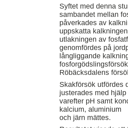
Syftet med denna stu
sambandet mellan fos
påverkades av kalknin
uppskatta kalkningens
utlakningen av fosfatf
genomfördes på jordp
långliggande kalknin
fosforgödslingsförsö
Röbäcksdalens försök
Skakförsök utfördes 
justerades med hjälp 
varefter pH samt konc
kalcium, aluminium
och järn mättes.