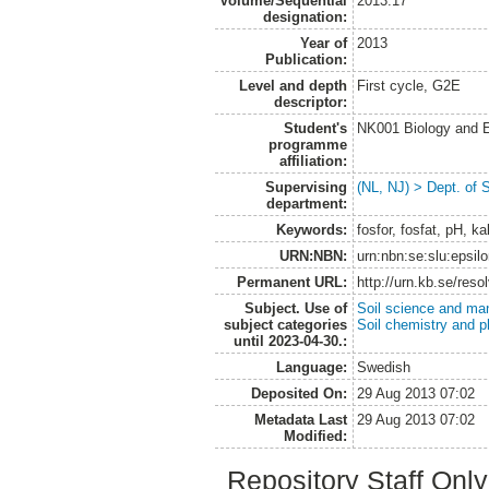
Volume/Sequential
2013:17
designation:
Year of
2013
Publication:
Level and depth
First cycle, G2E
descriptor:
Student's
NK001 Biology and E
programme
affiliation:
Supervising
(NL, NJ) > Dept. of 
department:
Keywords:
fosfor, fosfat, pH, k
URN:NBN:
urn:nbn:se:slu:epsil
Permanent URL:
http://urn.kb.se/res
Subject. Use of
Soil science and m
subject categories
Soil chemistry and p
until 2023-04-30.:
Language:
Swedish
Deposited On:
29 Aug 2013 07:02
Metadata Last
29 Aug 2013 07:02
Modified:
Repository Staff Onl