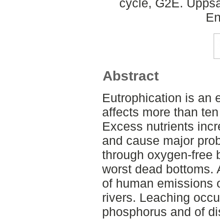
cycle, G2E. Uppsa
En
Abstract
Eutrophication is an 
affects more than ten
Excess nutrients incr
and cause major pro
through oxygen-free bo
worst dead bottoms. 
of human emissions o
rivers. Leaching occu
phosphorus and of di