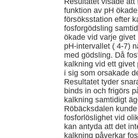
Resultatet visade att
funktion av pH ökade 
försöksstation efter ka
fosforgödsling samtid
ökade vid varje givet
pH-intervallet ( 4-7) n
med gödsling. Då fos
kalkning vid ett give
i sig som orsakade de
Resultatet tyder snara
binds in och frigörs 
kalkning samtidigt äge
Röbäcksdalen kunde in
fosforlöslighet vid ol
kan antyda att det int
kalkning påverkar fos