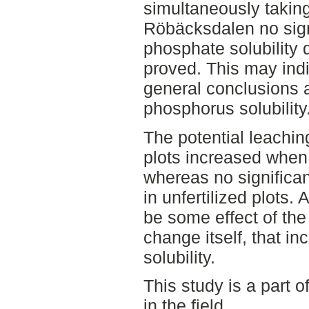
simultaneously taking
Röbäcksdalen no signi
phosphate solubility 
proved. This may indica
general conclusions a
phosphorus solubility
The potential leachin
plots increased when
whereas no significan
in unfertilized plots. 
be some effect of the
change itself, that i
solubility.
This study is a part 
in the field.