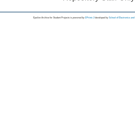
Epsilon Archive for Student Projects is
powored by
EPrints 3
developed by
School of Electronics an