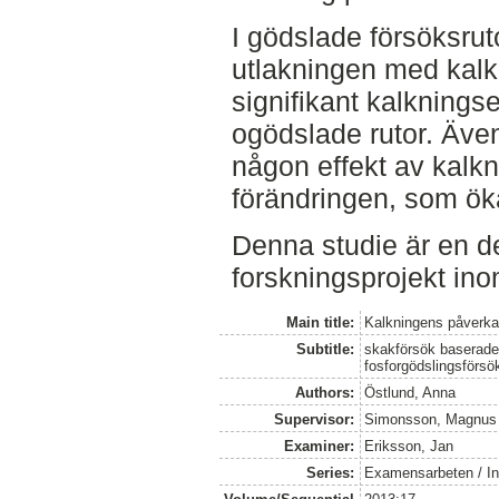
I gödslade försöksrut
utlakningen med kal
signifikant kalknings
ogödslade rutor. Även
någon effekt av kalkn
förändringen, som öka
Denna studie är en d
forskningsprojekt in
Main title:
Kalkningens påverkan
Subtitle:
skakförsök baserade
fosforgödslingsförsö
Authors:
Östlund, Anna
Supervisor:
Simonsson, Magnus
Examiner:
Eriksson, Jan
Series:
Examensarbeten / Ins