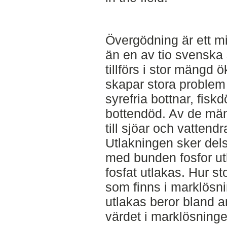
Övergödning är ett mi
än en av tio svenska
tillförs i stor mängd ö
skapar stora proble
syrefria bottnar, fiskd
bottendöd. Av de män
till sjöar och vattend
Utlakningen sker dels
med bunden fosfor utl
fosfat utlakas. Hur s
som finns i marklös
utlakas beror bland 
värdet i marklösninge