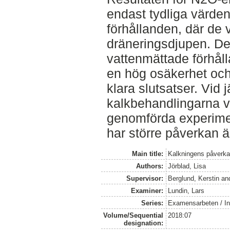
endast tydliga värde
förhållanden, där de 
dräneringsdjupen. De 
vattenmättade förhåll
en hög osäkerhet och 
klara slutsatser. Vid
kalkbehandlingarna vi
genomförda experiment
har större påverkan ä
Main title:
Kalkningens påverka
Authors:
Jörblad, Lisa
Supervisor:
Berglund, Kerstin
an
Examiner:
Lundin, Lars
Series:
Examensarbeten / Ins
Volume/Sequential
2018:07
designation: