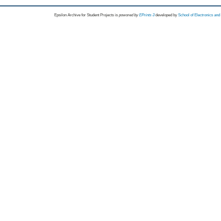
Epsilon Archive for Student Projects is
powored by
EPrints 3
developed by
School of Electronics an