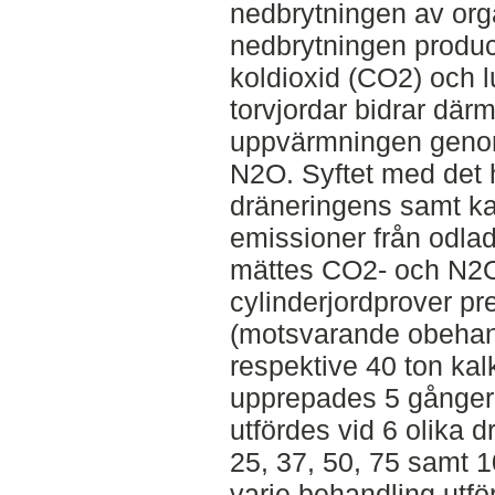
nedbrytningen av orga
nedbrytningen produ
koldioxid (CO2) och 
torvjordar bidrar därm
uppvärmningen geno
N2O. Syftet med det h
dräneringens samt ka
emissioner från odlad
mättes CO2- och N2O
cylinderjordprover pr
(motsvarande obehand
respektive 40 ton kal
upprepades 5 gånger
utfördes vid 6 olika 
25, 37, 50, 75 samt 1
varje behandling utf