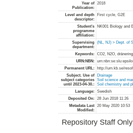
Year of
2018
Publication:
Level and depth
First cycle, G2E
descriptor:
Student's
NK001 Biology and E
programme
affiliation:
Supervising
(NL, NJ) > Dept. of 
department:
Keywords:
CO2, N2O, dränering,
URN:NBN:
urn:nbn:se:slu:epsil
Permanent URL:
http://urn.kb.se/res
Subject. Use of
Drainage
subject categories
Soil science and m
until 2023-04-30.:
Soil chemistry and p
Language:
Swedish
Deposited On:
28 Jun 2018 11:26
Metadata Last
20 May 2020 10:53
Modified:
Repository Staff Onl