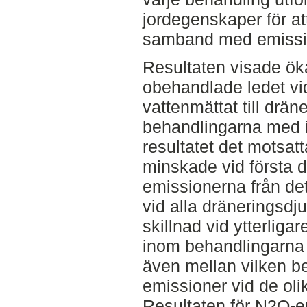
jordegenskaper för a
samband med emissi
Resultaten visade ök
obehandlade ledet vi
vattenmättat till drän
behandlingarna med i
resultatet det motsat
minskade vid första d
emissionerna från de
vid alla dräneringsdj
skillnad vid ytterlig
inom behandlingarna v
även mellan vilken b
emissioner vid de oli
Resultaten för N2O-