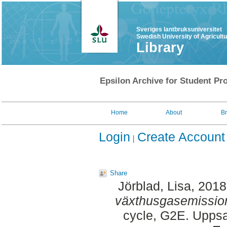
Sveriges lantbruksuniversitet
Swedish University of Agricult
Library
Epsilon Archive for Student Pro
Home
About
B
Login
Create Account
Share
Jörblad, Lisa
, 201
växthusgasemissione
cycle, G2E. Uppsa