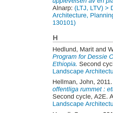
upplevelsen av en pla
Alnarp:
(LTJ, LTV) > 
Architecture, Planni
130101)
H
Hedlund, Marit
and
W
Program for Dessie C
Ethiopia.
Second cycl
Landscape Architectu
Hellman, John
, 2011
offentliga rummet : et
Second cycle, A2E. 
Landscape Architectu