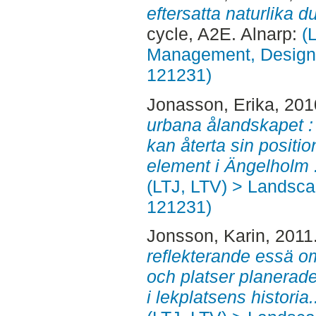
eftersatta naturlika d
cycle, A2E. Alnarp:
(
Management, Design, 
121231)
Jonasson, Erika
, 20
urbana ålandskapet :
kan återta sin positi
element i Ängelholm 
(LTJ, LTV) > Landscap
121231)
Jonsson, Karin
, 2011
reflekterande essä o
och platser planerad
i lekplatsens historia.