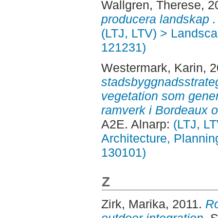
Wallgren, Therese
, 
producera landskap .
(LTJ, LTV) > Landscap
121231)
Westermark, Karin
, 
stadsbyggnadsstrateg
vegetation som genera
ramverk i Bordeaux 
A2E. Alnarp:
(LTJ, L
Architecture, Planni
130101)
Z
Zirk, Marika
, 2011.
Ro
outdoor integration.
S