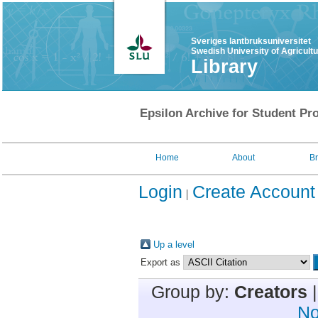
Sveriges lantbruksuniversitet
Swedish University of Agricult
Library
Epsilon Archive for Student Pro
Home
About
B
Login
Create Account
Up a level
Export as
Group by:
Creators
No