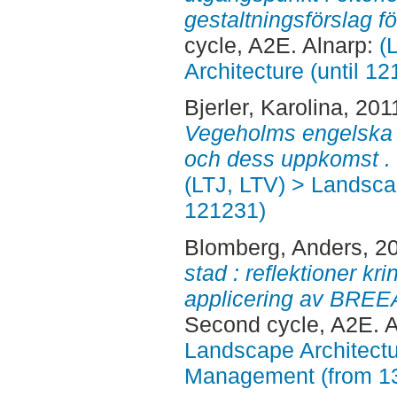
gestaltningsförslag fö
cycle, A2E. Alnarp:
(
Architecture (until 1
Bjerler, Karolina
, 201
Vegeholms engelska p
och dess uppkomst .
(LTJ, LTV) > Landscap
121231)
Blomberg, Anders
, 2
stad : reflektioner kr
applicering av BRE
Second cycle, A2E. 
Landscape Architectu
Management (from 1