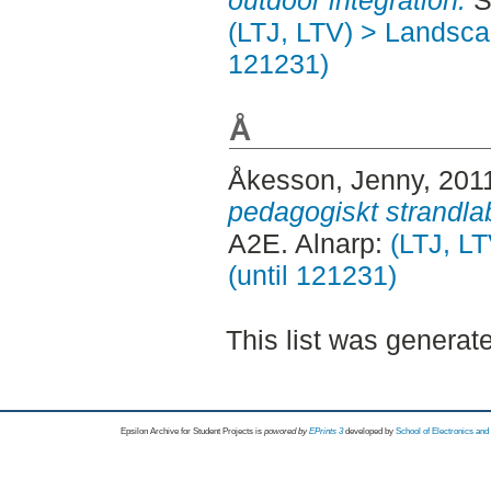
(LTJ, LTV) > Landscap
121231)
Å
Åkesson, Jenny
, 201
pedagogiskt strandla
A2E. Alnarp:
(LTJ, L
(until 121231)
This list was genera
Epsilon Archive for Student Projects is
powored by
EPrints 3
developed by
School of Electronics an