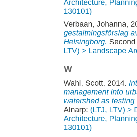
Architecture, Planni
130101)
Verbaan, Johanna
, 
gestaltningsförslag a
Helsingborg.
Second 
LTV) > Landscape Arc
W
Wahl, Scott
, 2014.
In
management into urba
watershed as testing
Alnarp:
(LTJ, LTV) > 
Architecture, Planni
130101)