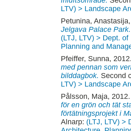
friluftsområde.
Second
LTV) > Landscape Arc
Petunina, Anastasija
Jelgаvа Pаlасe Pаrk.
(LTJ, LTV) > Dept. of
Planning and Manage
Pfeiffer, Sunna
, 2012
med pennan som verkt
bilddagbok.
Second c
LTV) > Landscape Arc
Pålsson, Maja
, 2012
för en grön och tät sta
förtätningsprojekt i 
Alnarp:
(LTJ, LTV) > 
Architecture, Planni