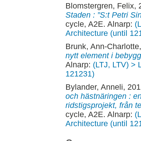
Blomstergren, Felix
,
Staden : ”S:t Petri S
cycle, A2E. Alnarp:
(
Architecture (until 1
Brunk, Ann-Charlotte
nytt element i bebygg
Alnarp:
(LTJ, LTV) > 
121231)
Bylander, Anneli
, 20
och hästnäringen : en
ridstigsprojekt, från te
cycle, A2E. Alnarp:
(
Architecture (until 1