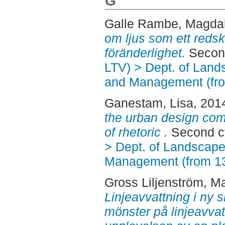
G
Galle Rambe, Magda
om ljus som ett redsk
föränderlighet.
Second
LTV) > Dept. of Land
and Management (fr
Ganestam, Lisa
, 201
the urban design com
of rhetoric .
Second cy
> Dept. of Landscape
Management (from 1
Gross Liljenström, M
Linjeavvattning i ny s
mönster på linjeavvatt