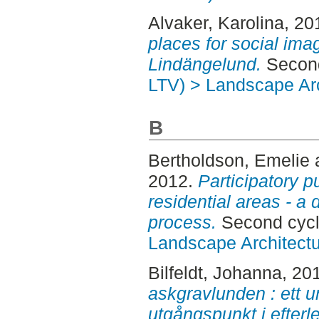
Alvaker, Karolina
, 20
places for social ima
Lindängelund.
Second
LTV) > Landscape Arc
B
Bertholdson, Emelie
2012.
Participatory p
residential areas - a
process.
Second cycl
Landscape Architectu
Bilfeldt, Johanna
, 20
askgravlunden : ett 
utgångspunkt i efter