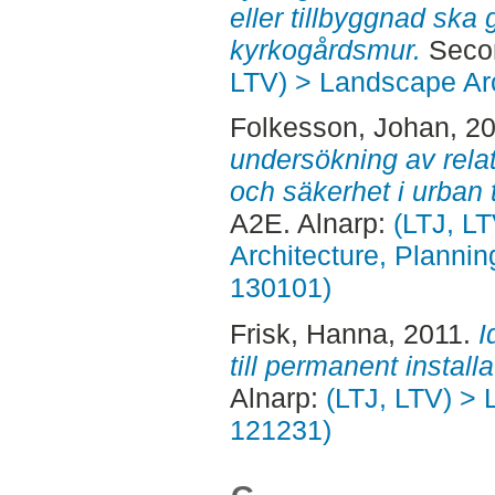
eller tillbyggnad ska g
kyrkogårdsmur.
Secon
LTV) > Landscape Arc
Folkesson, Johan
, 2
undersökning av rela
och säkerhet i urban t
A2E. Alnarp:
(LTJ, L
Architecture, Planni
130101)
Frisk, Hanna
, 2011.
I
till permanent installa
Alnarp:
(LTJ, LTV) > 
121231)