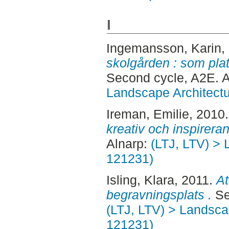
I
Ingemansson, Karin
,
skolgården : som pla
Second cycle, A2E. 
Landscape Architectu
Ireman, Emilie
, 2010
kreativ och inspirera
Alnarp:
(LTJ, LTV) > 
121231)
Isling, Klara
, 2011.
At
begravningsplats .
Se
(LTJ, LTV) > Landscap
121231)