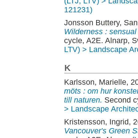
(LTJ, LTV) > Landscap
121231)
Jonsson Buttery, Sa
Wilderness : sensual
cycle, A2E. Alnarp, 
LTV) > Landscape Arc
K
Karlsson, Marielle
, 2
möts : om hur konste
till naturen.
Second cy
> Landscape Architec
Kristensson, Ingrid
, 
Vancouver's Green S