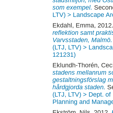
stadsmiljön, med Öst
som exempel.
Second
LTV) > Landscape Arc
Ekdahl, Emma
, 2012
reflektion samt praktis
Varvsstaden, Malmö.
(LTJ, LTV) > Landscap
121231)
Eklundh-Thorén, Ceci
stadens mellanrum so
gestaltningsförslag 
hårdgjorda staden.
Se
(LTJ, LTV) > Dept. of
Planning and Manage
Ekström, Nils
, 2012.