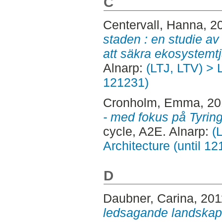
C
Centervall, Hanna
, 2
staden : en studie av
att säkra ekosystemtj
Alnarp:
(LTJ, LTV) > 
121231)
Cronholm, Emma
, 2
- med fokus på Tyrin
cycle, A2E. Alnarp:
(
Architecture (until 1
D
Daubner, Carina
, 20
ledsagande landskap :