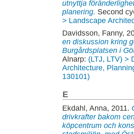
utnyttja föränderligh
planering.
Second cyc
> Landscape Architec
Davidsson, Fanny
, 2
en diskussion kring g
Burgårdsplatsen i Gö
Alnarp:
(LTJ, LTV) > 
Architecture, Planni
130101)
E
Ekdahl, Anna
, 2011.
drivkrafter bakom cen
köpcentrum och kons