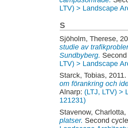
LTV) > Landscape Arc
S
Sjöholm, Therese
, 2
studie av trafikprobl
Sundbyberg.
Second 
LTV) > Landscape Arc
Starck, Tobias
, 2011
om förankring och iden
Alnarp:
(LTJ, LTV) > 
121231)
Stavenow, Charlotta
,
platser.
Second cycle