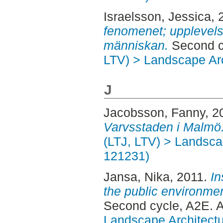
Israelsson, Jessica
, 
fenomenet; upplevel
människan.
Second c
LTV) > Landscape Arc
J
Jacobsson, Fanny
, 2
Varvsstaden i Malmö
(LTJ, LTV) > Landscap
121231)
Jansa, Nika
, 2011.
In
the public environmen
Second cycle, A2E. 
Landscape Architectu