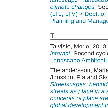
climate changes.
Seco
(LTJ, LTV) > Dept. of
Planning and Manage
T
Talviste, Merle
, 2010
interact.
Second cycle
Landscape Architectu
Thelandersson, Marl
Jonsson, Pia
and
Sk
Streetscapes: behind 
streets as place in a
concepts of place are
global development in