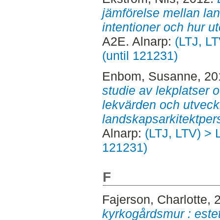
jämförelse mellan la
intentioner och hur ut
A2E. Alnarp:
(LTJ, L
(until 121231)
Enbom, Susanne
, 2
studie av lekplatser 
lekvärden och utveckl
landskapsarkitektpers
Alnarp:
(LTJ, LTV) > 
121231)
F
Fajerson, Charlotte
, 
kyrkogårdsmur : estet