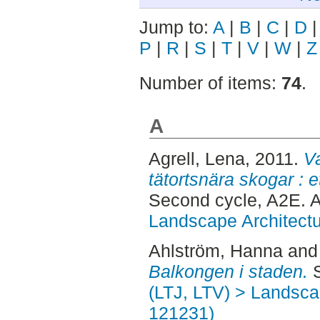
Jump to:
A
|
B
|
C
|
D
P
|
R
|
S
|
T
|
V
|
W
|
Z
Number of items:
74
.
A
Agrell, Lena
, 2011.
Va
tätortsnära skogar : 
Second cycle, A2E. 
Landscape Architectu
Ahlström, Hanna
an
Balkongen i staden.
S
(LTJ, LTV) > Landscap
121231)