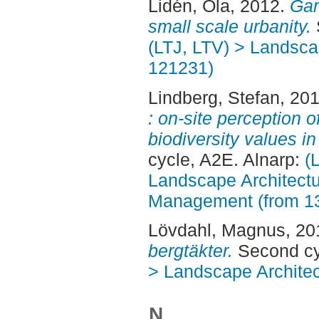
Lidén, Ola
, 2012.
Gam
small scale urbanity.
(LTJ, LTV) > Landscap
121231)
Lindberg, Stefan
, 20
: on-site perception o
biodiversity values i
cycle, A2E. Alnarp:
(
Landscape Architectu
Management (from 1
Lövdahl, Magnus
, 2
bergtäkter.
Second cy
> Landscape Architec
N