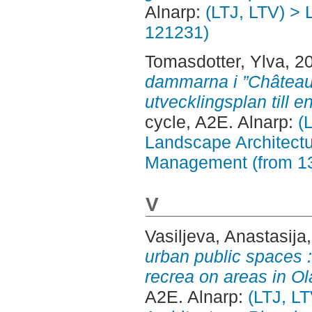
Alnarp:
(LTJ, LTV) > 
121231)
Tomasdotter, Ylva
, 2
dammarna i ”Château 
utvecklingsplan till e
cycle, A2E. Alnarp:
(
Landscape Architectu
Management (from 1
V
Vasiljeva, Anastasija
urban public spaces :
recrea on areas in Ol
A2E. Alnarp:
(LTJ, L