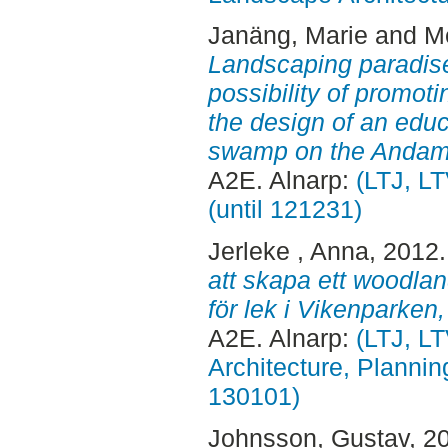
Janäng, Marie
and
Me
Landscaping paradise?
possibility of promot
the design of an educ
swamp on the Andama
A2E. Alnarp:
(LTJ, L
(until 121231)
Jerleke , Anna
, 2012
att skapa ett woodla
för lek i Vikenparken
A2E. Alnarp:
(LTJ, L
Architecture, Planni
130101)
Johnsson, Gustav
, 2