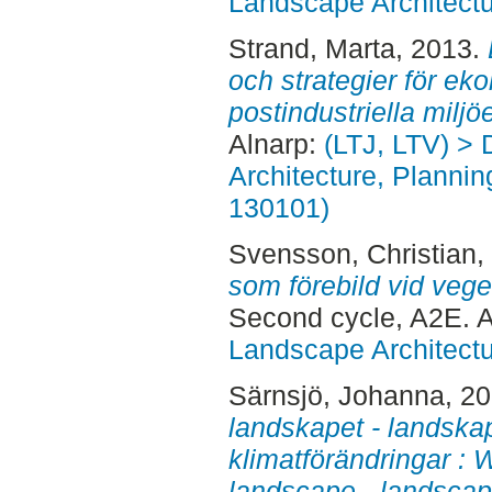
Landscape Architectu
Strand, Marta
, 2013.
och strategier för eko
postindustriella miljöe
Alnarp:
(LTJ, LTV) > 
Architecture, Planni
130101)
Svensson, Christian
,
som förebild vid vege
Second cycle, A2E. 
Landscape Architectu
Särnsjö, Johanna
, 2
landskapet - landskap
klimatförändringar : 
landscape - landscap