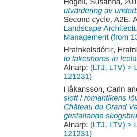
Hogell, Susanna
, 20
utvärdering av under
Second cycle, A2E. 
Landscape Architectu
Management (from 1
Hrafnkelsdóttir, Hrafn
to lakeshores in Icel
Alnarp:
(LTJ, LTV) > 
121231)
Håkansson, Carin
an
slott i romantikens l
Château du Grand Val 
gestaltande skogsbru
Alnarp:
(LTJ, LTV) > 
121231)