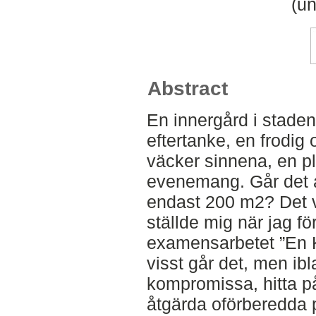
(un
Abstract
En innergård i staden;
eftertanke, en frodig
väcker sinnena, en p
evenemang. Går det a
endast 200 m2? Det 
ställde mig när jag f
examensarbetet ”En K
visst går det, men i
kompromissa, hitta på
åtgärda oförberedda 