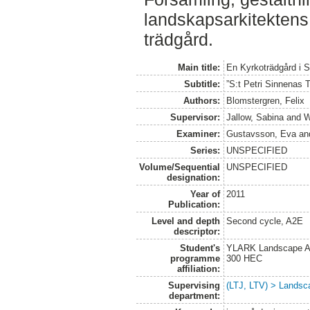
landskapsarkitektens i
trädgård.
Main title:
En Kyrkoträdgård i 
Subtitle:
”S:t Petri Sinnenas 
Authors:
Blomstergren, Felix
Supervisor:
Jallow, Sabina
and
W
Examiner:
Gustavsson, Eva
an
Series:
UNSPECIFIED
Volume/Sequential
UNSPECIFIED
designation:
Year of
2011
Publication:
Level and depth
Second cycle, A2E
descriptor:
Student's
YLARK Landscape Arc
programme
300 HEC
affiliation:
Supervising
(LTJ, LTV) > Landsca
department: