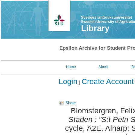
Sveriges lantbruksuniversitet
Swedish University of Agricult
Library
Epsilon Archive for Student Pro
Home
About
B
Login
Create Account
Share
Blomstergren, Feli
Staden : ”S:t Petri
cycle, A2E. Alnarp: