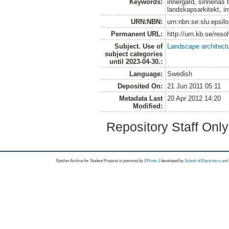
Keywords:
innergård, sinnenas t
landskapsarkitekt, in
URN:NBN:
urn:nbn:se:slu:epsil
Permanent URL:
http://urn.kb.se/res
Subject. Use of
Landscape architect
subject categories
until 2023-04-30.:
Language:
Swedish
Deposited On:
21 Jun 2011 05:11
Metadata Last
20 Apr 2012 14:20
Modified:
Repository Staff Onl
Epsilon Archive for Student Projects is
powored by
EPrints 3
developed by
School of Electronics an