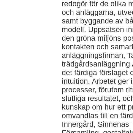
redogör för de olika
och anläggarna, utvec
samt byggande av både
modell. Uppsatsen in
den gröna miljöns pos
kontakten och samar
anläggningsfirman, T
trädgårdsanläggning 
det färdiga förslaget
intuition. Arbetet ger
processer, förutom ri
slutliga resultatet, oc
kunskap om hur ett p
omvandlas till en fär
Innergård, Sinnenas T
Församling, gestaltn