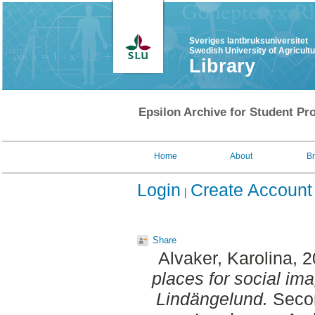
Sveriges lantbruksuniversitet
Swedish University of Agricult
Library
Epsilon Archive for Student Pro
Home
About
B
Login
Create Account
Share
Alvaker, Karolina
, 
places for social im
Lindängelund.
Secon