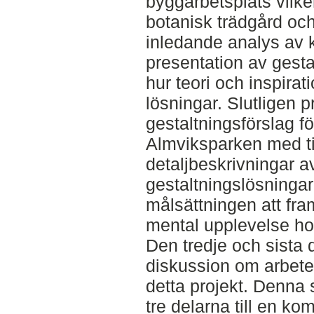
byggarbetsplats vilk
botanisk trädgård oc
inledande analys av k
presentation av gest
hur teori och inspirati
lösningar. Slutligen p
gestaltningsförslag fö
Almviksparken med ti
detaljbeskrivningar a
gestaltningslösninga
målsättningen att fra
mental upplevelse h
Den tredje och sista 
diskussion om arbete
detta projekt. Denna
tre delarna till en ko