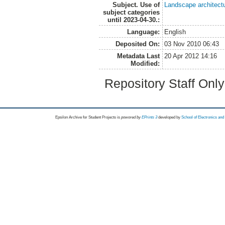
Subject. Use of
Landscape architect
subject categories
until 2023-04-30.:
Language:
English
Deposited On:
03 Nov 2010 06:43
Metadata Last
20 Apr 2012 14:16
Modified:
Repository Staff Onl
Epsilon Archive for Student Projects is
powored by
EPrints 3
developed by
School of Electronics an