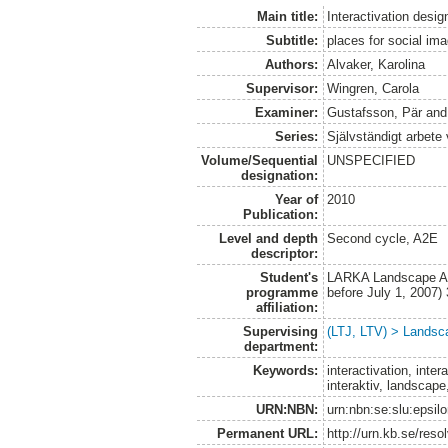
Main title:
Interactivation desig
Subtitle:
places for social im
Authors:
Alvaker, Karolina
Supervisor:
Wingren, Carola
Examiner:
Gustafsson, Pär
an
Series:
Självständigt arbete
Volume/Sequential
UNSPECIFIED
designation:
Year of
2010
Publication:
Level and depth
Second cycle, A2E
descriptor:
Student's
LARKA Landscape Arc
programme
before July 1, 2007
affiliation:
Supervising
(LTJ, LTV) > Landsca
department:
Keywords:
interactivation, inter
interaktiv, landscape
URN:NBN:
urn:nbn:se:slu:epsil
Permanent URL:
http://urn.kb.se/res