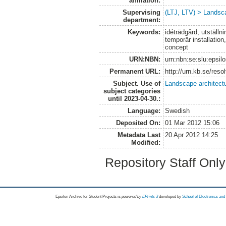
affiliation:
Supervising
(LTJ, LTV) > Landsca
department:
Keywords:
idéträdgård, utställ
temporär installation
concept
URN:NBN:
urn:nbn:se:slu:epsil
Permanent URL:
http://urn.kb.se/res
Subject. Use of
Landscape architect
subject categories
until 2023-04-30.:
Language:
Swedish
Deposited On:
01 Mar 2012 15:06
Metadata Last
20 Apr 2012 14:25
Modified:
Repository Staff Onl
Epsilon Archive for Student Projects is
powored by
EPrints 3
developed by
School of Electronics an