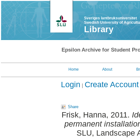
Sveriges lantbruksuniversitet
Swedish University of Agricult
Library
Epsilon Archive for Student Pro
Home
About
B
Login
Create Account
Share
Frisk, Hanna
, 2011.
Id
permanent installatio
SLU, Landscape Ar