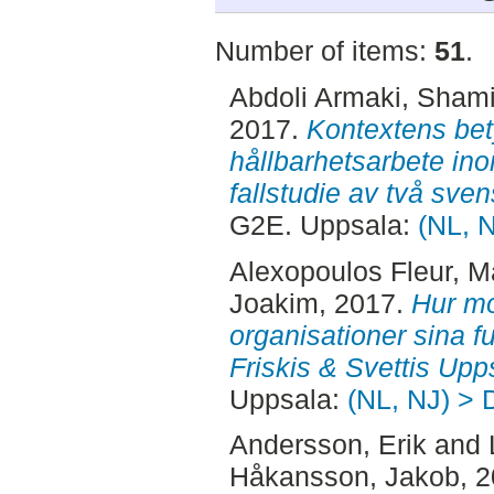
Number of items:
51
.
Abdoli Armaki, Sham
2017.
Kontextens bet
hållbarhetsarbete ino
fallstudie av två sve
G2E. Uppsala:
(NL, 
Alexopoulos Fleur, M
Joakim
, 2017.
Hur mo
organisationer sina fu
Friskis & Svettis Upp
Uppsala:
(NL, NJ) > 
Andersson, Erik
and
Håkansson, Jakob
, 