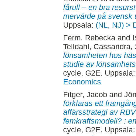
fårull – en bra resurs
mervärde på svensk u
Uppsala:
(NL, NJ) > 
Ferm, Rebecka
and
I
Telldahl, Cassandra
,
lönsamheten hos hästf
studie av lönsamhetsf
cycle, G2E. Uppsala
Economics
Fitger, Jacob
and
Jön
förklaras ett framgång
affärsstrategi av RBV
femkraftsmodell? : en
cycle, G2E. Uppsala