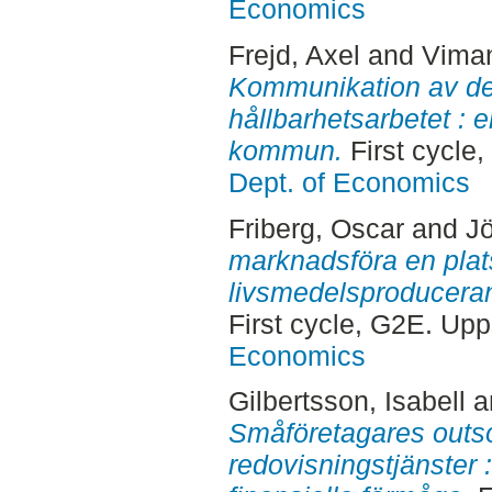
Economics
Frejd, Axel
and
Viman
Kommunikation av d
hållbarhetsarbetet : e
kommun.
First cycle
Dept. of Economics
Friberg, Oscar
and
J
marknadsföra en plats 
livsmedelsproducera
First cycle, G2E. Up
Economics
Gilbertsson, Isabell
a
Småföretagares outs
redovisningstjänster :