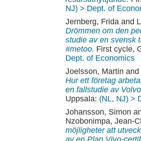
NJ) > Dept. of Econo
Jernberg, Frida
and
L
Drömmen om den perf
studie av en svensk ti
#metoo.
First cycle,
Dept. of Economics
Joelsson, Martin
an
Hur ett företag arbet
en fallstudie av Volv
Uppsala:
(NL, NJ) > 
Johansson, Simon
a
Nzobonimpa, Jean-C
möjligheter att utvec
av en Plan Vivo-certif