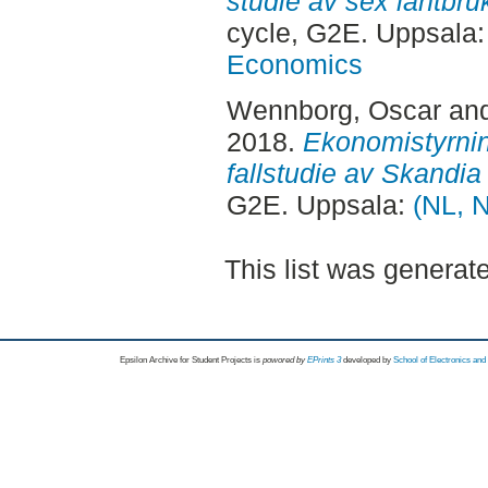
studie av sex lantbru
cycle, G2E. Uppsala
Economics
Wennborg, Oscar
an
2018.
Ekonomistyrnin
fallstudie av Skandia
G2E. Uppsala:
(NL, 
This list was genera
Epsilon Archive for Student Projects is
powored by
EPrints 3
developed by
School of Electronics an