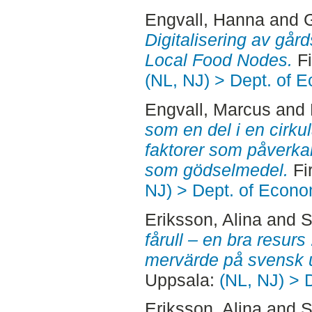
Engvall, Hanna
and
G
Digitalisering av gård
Local Food Nodes.
Fi
(NL, NJ) > Dept. of 
Engvall, Marcus
and
som en del i en cirku
faktorer som påverka
som gödselmedel.
Fi
NJ) > Dept. of Econo
Eriksson, Alina
and
S
fårull – en bra resurs
mervärde på svensk u
Uppsala:
(NL, NJ) > 
Eriksson, Alina
and
S