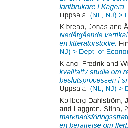
lantbrukare i Kagera,
Uppsala:
(NL, NJ) > 
Kibreab, Jonas
and
Å
Nedåtgående vertikal
en litteraturstudie.
Fir
NJ) > Dept. of Econo
Klang, Fredrik
and
Wi
kvalitativ studie om r
beslutsprocessen i s
Uppsala:
(NL, NJ) > 
Kollberg Dahlström, 
and
Laggren, Stina
, 
marknadsföringsstrate
en berättelse om fler