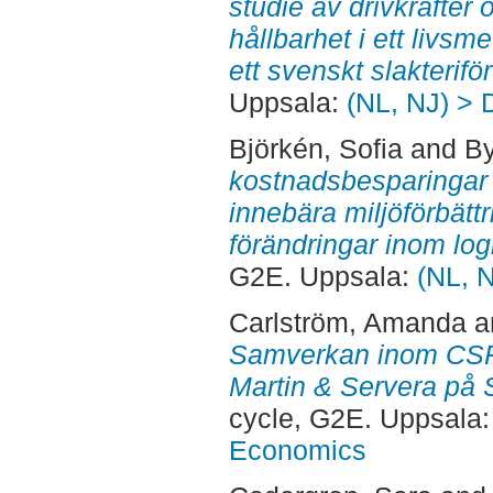
studie av drivkrafter o
hållbarhet i ett livsm
ett svenskt slakterifö
Uppsala:
(NL, NJ) > 
Björkén, Sofia
and
By
kostnadsbesparingar 
innebära miljöförbättr
förändringar inom log
G2E. Uppsala:
(NL, 
Carlström, Amanda
a
Samverkan inom CSR 
Martin & Servera på 
cycle, G2E. Uppsala
Economics