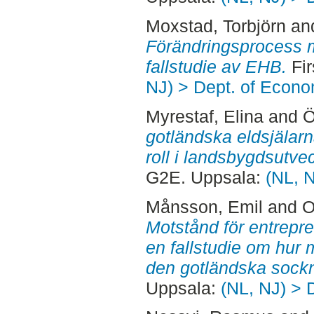
Moxstad, Torbjörn
an
Förändringsprocess m
fallstudie av EHB.
Fir
NJ) > Dept. of Econo
Myrestaf, Elina
and
Ö
gotländska eldsjälarn
roll i landsbygdsutve
G2E. Uppsala:
(NL, 
Månsson, Emil
and
O
Motstånd för entrepr
en fallstudie om hur 
den gotländska sock
Uppsala:
(NL, NJ) > 