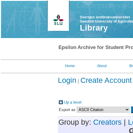
Sveriges lantbruksuniversitet
Swedish University of Agricult
Library
Epsilon Archive for Student Pro
Home
About
B
Login
Create Account
Up a level
Export as
Group by:
Creators
|
L
G