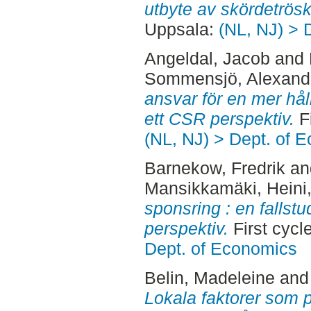
utbyte av skördetrösk
Uppsala:
(NL, NJ) > 
Angeldal, Jacob
and
Sommensjö, Alexand
ansvar för en mer hå
ett CSR perspektiv.
Fi
(NL, NJ) > Dept. of 
Barnekow, Fredrik
a
Mansikkamäki, Heini
sponsring : en fallst
perspektiv.
First cycl
Dept. of Economics
Belin, Madeleine
an
Lokala faktorer som p