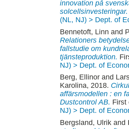
innovation på svenska
solcellsinvesteringar.
(NL, NJ) > Dept. of 
Bennetoft, Linn
and
P
Relationers betydelse
fallstudie om kundrela
tjänsteproduktion.
Fir
NJ) > Dept. of Econo
Berg, Ellinor
and
Lar
Karolina
, 2018.
Cirku
affärsmodellen : en fa
Dustcontrol AB.
First
NJ) > Dept. of Econo
Bergsland, Ulrik
and