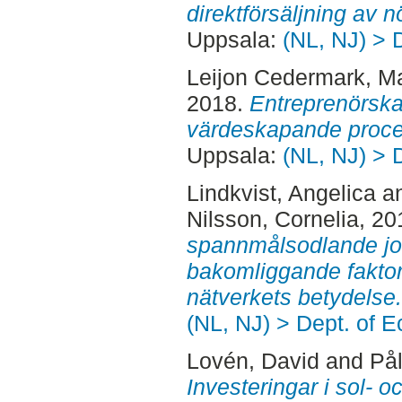
direktförsäljning av nö
Uppsala:
(NL, NJ) > 
Leijon Cedermark, Ma
2018.
Entreprenörskap
värdeskapande proce
Uppsala:
(NL, NJ) > 
Lindkvist, Angelica
a
Nilsson, Cornelia
, 20
spannmålsodlande jor
bakomliggande faktor
nätverkets betydelse.
(NL, NJ) > Dept. of 
Lovén, David
and
Pål
Investeringar i sol- oc