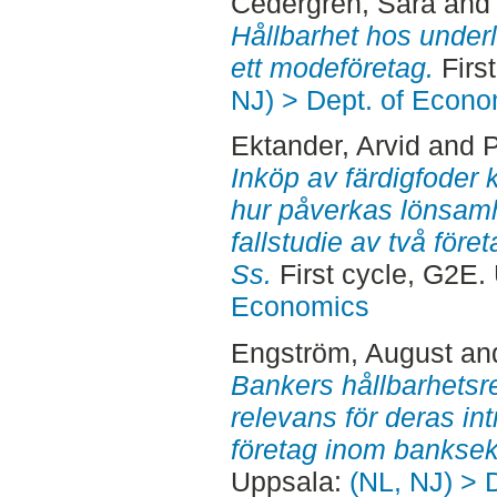
Cedergren, Sara
an
Hållbarhet hos underl
ett modeföretag.
Firs
NJ) > Dept. of Econo
Ektander, Arvid
and
P
Inköp av färdigfoder 
hur påverkas lönsamh
fallstudie av två för
Ss.
First cycle, G2E.
Economics
Engström, August
an
Bankers hållbarhetsr
relevans för deras int
företag inom banksek
Uppsala:
(NL, NJ) > 