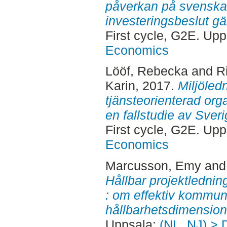
påverkan på svenska
investeringsbeslut gäl
First cycle, G2E. Up
Economics
Lööf, Rebecka
and
R
Karin
, 2017.
Miljöled
tjänsteorienterad org
en fallstudie av Sveri
First cycle, G2E. Up
Economics
Marcusson, Emy
an
Hållbar projektledni
: om effektiv kommun
hållbarhetsdimension
Uppsala:
(NL, NJ) > 