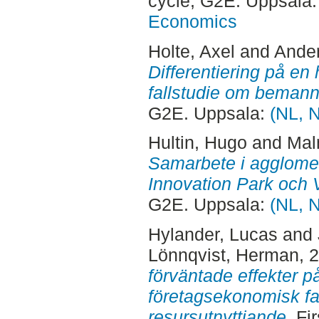
cycle, G2E. Uppsala
Economics
Holte, Axel
and
Ande
Differentiering på e
fallstudie om beman
G2E. Uppsala:
(NL, 
Hultin, Hugo
and
Mal
Samarbete i agglomer
Innovation Park och V
G2E. Uppsala:
(NL, 
Hylander, Lucas
and
Lönnqvist, Herman
, 
förväntade effekter p
företagsekonomisk fa
resursutnyttjande.
Fir