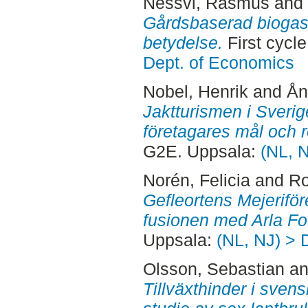
Nessvi, Rasmus
and
Gårdsbaserad biogas
betydelse.
First cycl
Dept. of Economics
Nobel, Henrik
and
Ån
Jaktturismen i Sverige
företagares mål och 
G2E. Uppsala:
(NL, 
Norén, Felicia
and
Ro
Gefleortens Mejerifö
fusionen med Arla Fo
Uppsala:
(NL, NJ) > 
Olsson, Sebastian
a
Tillväxthinder i svens