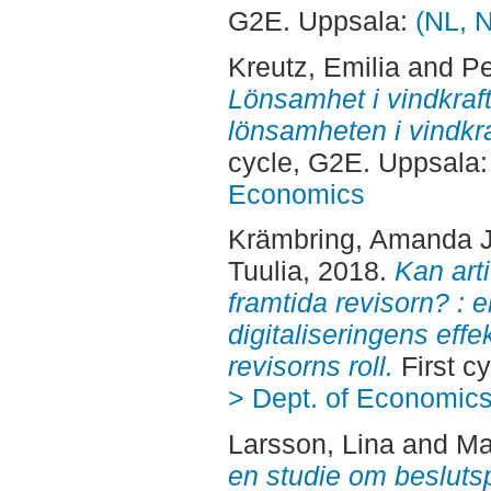
G2E. Uppsala:
(NL, 
Kreutz, Emilia
and
Pe
Lönsamhet i vindkraft 
lönsamheten i vindkra
cycle, G2E. Uppsala
Economics
Krämbring, Amanda 
Tuulia
, 2018.
Kan arti
framtida revisorn? : 
digitaliseringens eff
revisorns roll.
First c
> Dept. of Economic
Larsson, Lina
and
Ma
en studie om beslut