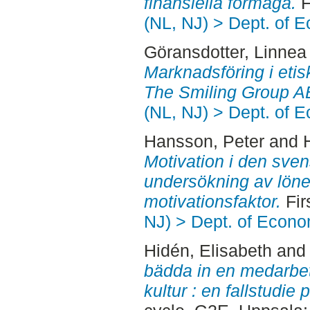
finansiella förmåga.
F
(NL, NJ) > Dept. of 
Göransdotter, Linnea
Marknadsföring i etisk
The Smiling Group A
(NL, NJ) > Dept. of 
Hansson, Peter
and
Motivation i den sve
undersökning av lön
motivationsfaktor.
Fir
NJ) > Dept. of Econo
Hidén, Elisabeth
an
bädda in en medarbet
kultur : en fallstudi