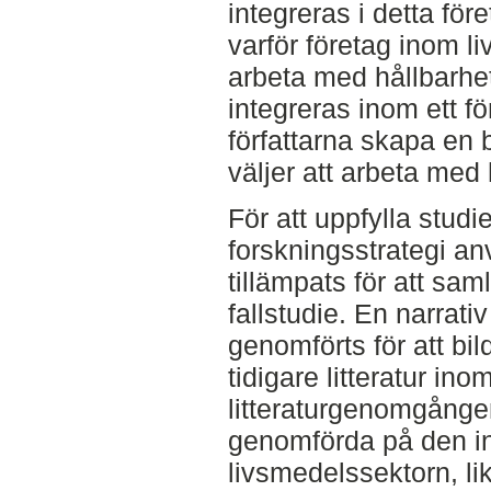
integreras i detta för
varför företag inom l
arbeta med hållbarhe
integreras inom ett f
författarna skapa en b
väljer att arbeta med 
För att uppfylla studi
forskningsstrategi a
tillämpats för att sam
fallstudie. En narrati
genomförts för att bi
tidigare litteratur ino
litteraturgenomgången
genomförda på den in
livsmedelssektorn, l