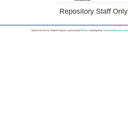
Repository Staff Onl
Epsilon Archive for Student Projects is
powored by
EPrints 3
developed by
School of Electronics an