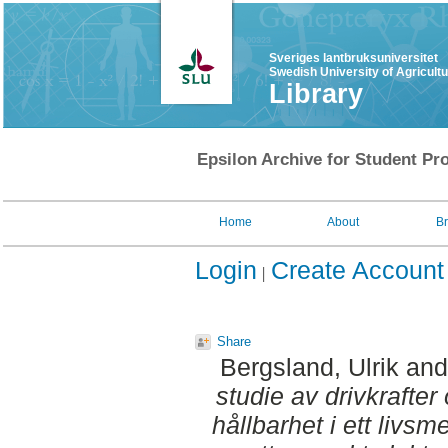
Sveriges lantbruksuniversitet
Swedish University of Agricult
Library
Epsilon Archive for Student Pro
Home
About
B
Login
Create Account
Share
Bergsland, Ulrik
an
studie av drivkrafter 
hållbarhet i ett livsm