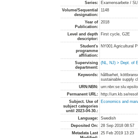
Series:
Examensarbete / SLU
Volume/Sequential
1148
designation:
Year of
2018
Publication:
Level and depth
First cycle, G2E
descriptor:
Student's
NY001 Agricultural
programme
affiliation:
Supervising
(NL, NJ) > Dept. of
department:
Keywords:
hållbarhet, köttbran
sustainable supply 
URN:NBN:
urn:nbn:se:slu:epsil
Permanent URL:
http://urn.kb.se/res
Subject. Use of
Economics and man
subject categories
until 2023-04-30.:
Language:
Swedish
Deposited On:
28 Sep 2018 08:57
Metadata Last
25 Feb 2019 13:23
Modified: