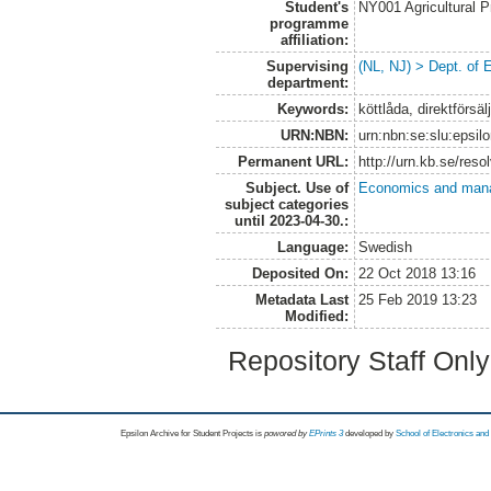
Student's
NY001 Agricultural
programme
affiliation:
Supervising
(NL, NJ) > Dept. of
department:
Keywords:
köttlåda, direktförsä
URN:NBN:
urn:nbn:se:slu:epsil
Permanent URL:
http://urn.kb.se/res
Subject. Use of
Economics and man
subject categories
until 2023-04-30.:
Language:
Swedish
Deposited On:
22 Oct 2018 13:16
Metadata Last
25 Feb 2019 13:23
Modified:
Repository Staff Onl
Epsilon Archive for Student Projects is
powored by
EPrints 3
developed by
School of Electronics an