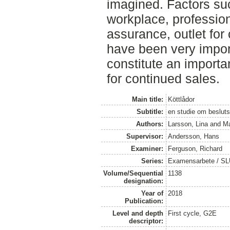
imagined. Factors su
workplace, professiona
assurance, outlet for 
have been very import
constitute an importa
for continued sales.
Main title:
Köttlådor
Subtitle:
en studie om besluts
Authors:
Larsson, Lina
and
Ma
Supervisor:
Andersson, Hans
Examiner:
Ferguson, Richard
Series:
Examensarbete / SLU
Volume/Sequential
1138
designation:
Year of
2018
Publication:
Level and depth
First cycle, G2E
descriptor: