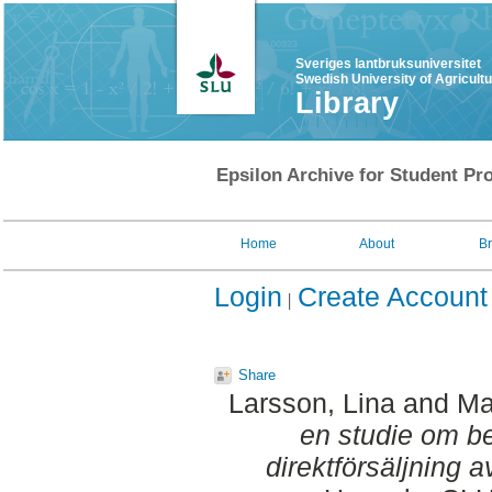
Sveriges lantbruksuniversitet
Swedish University of Agricult
Library
Epsilon Archive for Student Pro
Home
About
B
Login
Create Account
Share
Larsson, Lina
and
Ma
en studie om b
direktförsäljning a