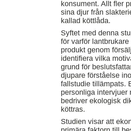
konsument. Allt fler p
sina djur från slakter
kallad köttlåda.
Syftet med denna stud
för varför lantbrukare 
produkt genom försälj
identifiera vilka motiv
grund för beslutsfatt
djupare förståelse in
fallstudie tillämpats
personliga intervjuer
bedriver ekologisk di
köttras.
Studien visar att ek
primära faktorn till be