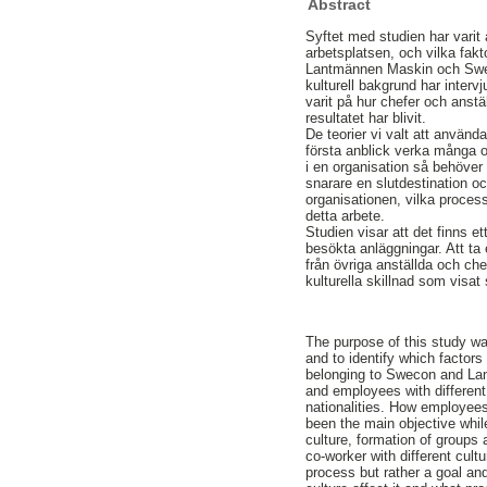
Abstract
Syftet med studien har varit 
arbetsplatsen, och vilka fakt
Lantmännen Maskin och Sweco
kulturell bakgrund har interv
varit på hur chefer och anstä
resultatet har blivit.
De teorier vi valt att använd
första anblick verka många 
i en organisation så behöver
snarare en slutdestination oc
organisationen, vilka process
detta arbete.
Studien visar att det finns e
besökta anläggningar. Att t
från övriga anställda och che
kulturella skillnad som visat
The purpose of this study wa
and to identify which factors
belonging to Swecon and Lan
and employees with different
nationalities. How employee
been the main objective while
culture, formation of groups
co-worker with different cul
process but rather a goal an