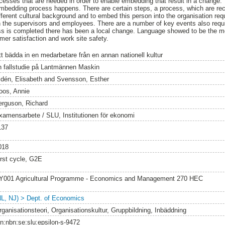
rocesses that are needed in order to enable embedding that result in a change
mbedding process happens. There are certain steps, a process, which are recurr
fferent cultural background and to embed this person into the organisation r
h the supervisors and employees. There are a number of key events also requ
s is completed there has been a local change. Language showed to be the mo
omer satisfaction and work site safety.
tt bädda in en medarbetare från en annan nationell kultur
n fallstudie på Lantmännen Maskin
idén, Elisabeth
and
Svensson, Esther
oos, Annie
erguson, Richard
xamensarbete / SLU, Institutionen för ekonomi
137
018
irst cycle, G2E
Y001 Agricultural Programme - Economics and Management 270 HEC
NL, NJ) > Dept. of Economics
rganisationsteori, Organisationskultur, Gruppbildning, Inbäddning
rn:nbn:se:slu:epsilon-s-9472