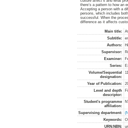
culture affect it and what p
there’s a pattern to how an e
Accepting a person with a di
persons, which includes bot
successful. When the proces
difference as it affects cust
Main title:
A
Subtitle:
e
Authors:
H
Supervisor:
R
Examiner:
F
Series:
E
Volume/Sequential
1
designation:
Year of Publication:
2
Level and depth
F
descriptor:
Student's programme
N
affiliation:
Supervising department:
(
Keywords:
O
URN:NBN:
u