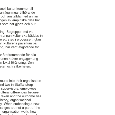
nell kultur kommer till
anläggningar tillhörande
a och anställda med annan
lingen av empiriska data har
er som har gjorts och hur
dning. Begreppen må vid
n annan kultur ska bäddas in
e ett steg i processen, utan
rar, kulturens påverkan på
ng, har varit avgörande för
var återkommande för alla
ationen kräver engagemang
n lokal förändring. Den
dheten och säkerheten.
ound into their organisation
and two in Staffanstorp
h supervisors, employees
cultural differences between
n taken and the outcome has
theory, organisational
tudy. When embedding a new
hanges are not a part of the
an organisation work, how