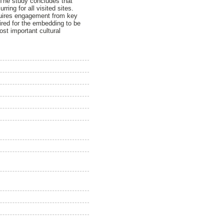
. The study concludes that
ing for all visited sites.
equires engagement from key
ired for the embedding to be
st important cultural