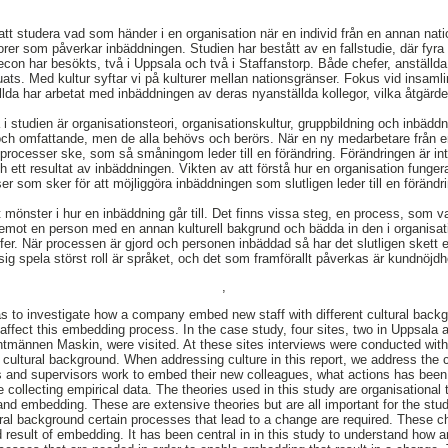
att studera vad som händer i en organisation när en individ från en annan natio
orer som påverkar inbäddningen. Studien har bestått av en fallstudie, där fyra 
n har besökts, två i Uppsala och två i Staffanstorp. Både chefer, anställd
juats. Med kultur syftar vi på kulturer mellan nationsgränser. Fokus vid insam
llda har arbetat med inbäddningen av deras nyanställda kollegor, vilka åtgärd
a i studien är organisationsteori, organisationskultur, gruppbildning och inbäd
och omfattande, men de alla behövs och berörs. När en ny medarbetare från e
 processer ske, som så småningom leder till en förändring. Förändringen är int
h ett resultat av inbäddningen. Vikten av att förstå hur en organisation funge
er som sker för att möjliggöra inbäddningen som slutligen leder till en förändri
tt mönster i hur en inbäddning går till. Det finns vissa steg, en process, som 
a emot en person med en annan kulturell bakgrund och bädda in den i organis
fer. När processen är gjord och personen inbäddad så har det slutligen skett e
 sig spela störst roll är språket, och det som framförallt påverkas är kundnöj
,
s to investigate how a company embed new staff with different cultural backgr
 affect this embedding process. In the case study, four sites, two in Uppsala 
tmännen Maskin, were visited. At these sites interviews were conducted wit
 cultural background. When addressing culture in this report, we address the 
s and supervisors work to embed their new colleagues, what actions has bee
 collecting empirical data. The theories used in this study are organisational 
 and embedding. These are extensive theories but are all important for the s
tural background certain processes that lead to a change are required. These c
d result of embedding. It has been central in in this study to understand how 