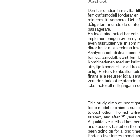
Abstract
Den här studien har syftat t
femkraftsmodell förklarar en 
relateras till varandra. Det
dålig start ändrade de strate
passagerare.
En kvalitativ metod har valts
implementeringen av en ny af
även fallstudien väl in som m
riktar kritik mot teorierna in
Analysen och diskussionen har
femkraftsmodell, samt fem f
Kombinationen med att inrikta
utnyttja kapacitet för att ko
enligt Porters femkraftsmode
finansiella resurser lokalis
varit de starkast relaterade
icke materiella tillgångarn
This study aims at investiga
force model explains a succes
to each other. The irish airl
strategy and after 25 years 
A qualitative method has be
and success based on the im
been going on for a long tim
Porter’s five forces model an