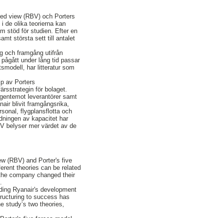
ased view (RBV) och Porters
i de olika teorierna kan
m stöd för studien. Efter en
t största sett till antalet
ng och framgång utifrån
 pågått under lång tid passar
smodell, har litteratur som
lp av Porters
rsstrategin för bolaget.
r gentemot leverantörer samt
nair blivit framgångsrika,
sonal, flygplansflotta och
dningen av kapacitet har
RBV belyser mer värdet av de
ew (RBV) and Porter's five
ferent theories can be related
rt the company changed their
.
rding Ryanair's development
ructuring to success has
e study’s two theories,