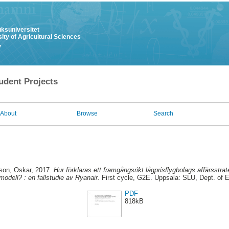
uksuniversitet
ity of Agricultural Sciences
y
udent Projects
About
Browse
Search
son, Oskar
, 2017.
Hur förklaras ett framgångsrikt lågprisflygbolags affärsstr
modell? : en fallstudie av Ryanair.
First cycle, G2E. Uppsala: SLU, Dept. of
PDF
818kB