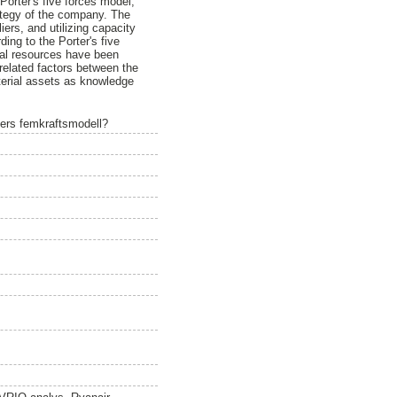
Porter's five forces model,
rategy of the company. The
ers, and utilizing capacity
ing to the Porter's five
ial resources have been
related factors between the
terial assets as knowledge
ters femkraftsmodell?