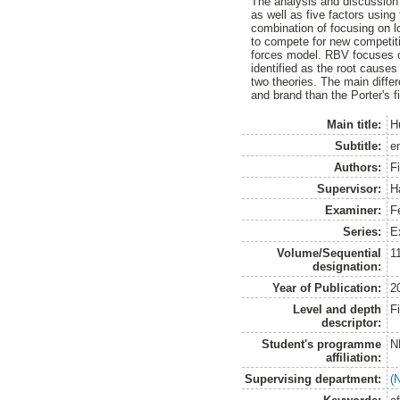
The analysis and discussion h
as well as five factors usin
combination of focusing on lo
to compete for new competiti
forces model. RBV focuses on
identified as the root cause
two theories. The main diffe
and brand than the Porter's f
Main title:
H
Subtitle:
e
Authors:
F
Supervisor:
H
Examiner:
F
Series:
E
Volume/Sequential
1
designation:
Year of Publication:
2
Level and depth
F
descriptor:
Student's programme
N
affiliation:
Supervising department:
(