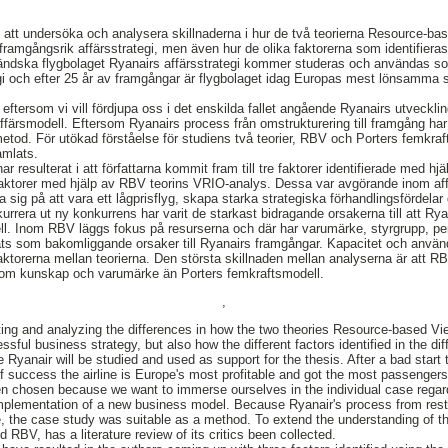
ill att undersöka och analysera skillnaderna i hur de två teorierna Resource-b
framgångsrik affärsstrategi, men även hur de olika faktorerna som identifieras 
 irländska flygbolaget Ryanairs affärsstrategi kommer studeras och användas so
gi och efter 25 år av framgångar är flygbolaget idag Europas mest lönsamma sam
 eftersom vi vill fördjupa oss i det enskilda fallet angående Ryanairs utveckli
färsmodell. Eftersom Ryanairs process från omstrukturering till framgång har
etod. För utökad förståelse för studiens två teorier, RBV och Porters femkraft
samlats.
 resulterat i att författarna kommit fram till tre faktorer identifierade med hjä
aktorer med hjälp av RBV teorins VRIO-analys. Dessa var avgörande inom affä
 sig på att vara ett lågprisflyg, skapa starka strategiska förhandlingsfördela
nkurrera ut ny konkurrens har varit de starkast bidragande orsakerna till att Rya
ll. Inom RBV läggs fokus på resurserna och där har varumärke, styrgrupp, per
erats som bakomliggande orsaker till Ryanairs framgångar. Kapacitet och använ
 faktorerna mellan teorierna. Den största skillnaden mellan analyserna är att 
a som kunskap och varumärke än Porters femkraftsmodell.
,
ting and analyzing the differences in how the two theories Resource-based Vi
sful business strategy, but also how the different factors identified in the dif
ine Ryanair will be studied and used as support for the thesis. After a bad sta
of success the airline is Europe's most profitable and got the most passengers
en chosen because we want to immerse ourselves in the individual case rega
plementation of a new business model. Because Ryanair's process from rest
e, the case study was suitable as a method. To extend the understanding of th
d RBV, has a literature review of its critics been collected.