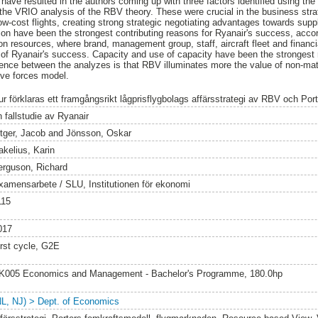
ave resulted in the authors coming up with three factors identified using the 
g the VRIO analysis of the RBV theory. These were crucial in the business st
w-cost flights, creating strong strategic negotiating advantages towards suppli
on have been the strongest contributing reasons for Ryanair's success, accord
 resources, where brand, management group, staff, aircraft fleet and financ
s of Ryanair's success. Capacity and use of capacity have been the strongest 
rence between the analyzes is that RBV illuminates more the value of non-ma
ive forces model.
ur förklaras ett framgångsrikt lågprisflygbolags affärsstrategi av RBV och Por
n fallstudie av Ryanair
itger, Jacob
and
Jönsson, Oskar
akelius, Karin
erguson, Richard
xamensarbete / SLU, Institutionen för ekonomi
115
017
irst cycle, G2E
K005 Economics and Management - Bachelor's Programme, 180.0hp
NL, NJ) > Dept. of Economics