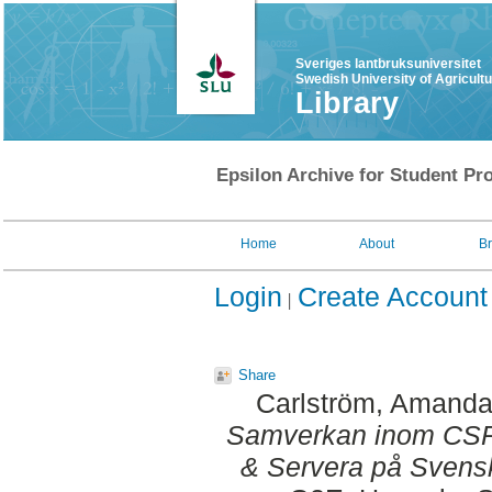
Sveriges lantbruksuniversitet
Swedish University of Agricult
Library
Epsilon Archive for Student Pro
Home
About
B
Login
Create Account
Share
Carlström, Amand
Samverkan inom CSR :
& Servera på Svens