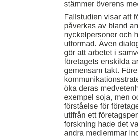
stämmer överens med t
Fallstudien visar at
påverkas av bland an
nyckelpersoner och 
utformad. Även dialog
gör att arbetet i sa
företagets enskilda ar
gemensam takt. Före
kommunikationsstrateg
öka deras medvetenhet
exempel soja, men ock
förståelse för företag
utifrån ett företagspe
forskning hade det va
andra medlemmar inom