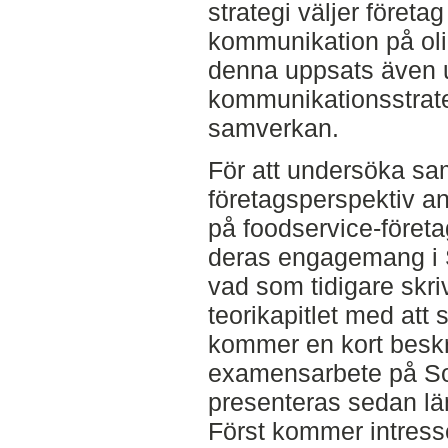
strategi väljer föret
kommunikation på oli
denna uppsats även u
kommunikationsstrateg
samverkan.
För att undersöka sa
företagsperspektiv an
på foodservice-föret
deras engagemang i S
vad som tidigare skri
teorikapitlet med at
kommer en kort beskri
examensarbete på Soj
presenteras sedan läm
Först kommer intresse