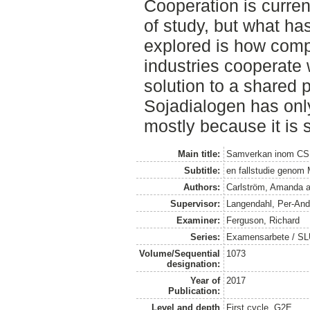
Cooperation is current
of study, but what ha
explored is how comp
industries cooperate 
solution to a shared
Sojadialogen has onl
mostly because it is s
Main title:
Samverkan inom C
Subtitle:
en fallstudie genom
Authors:
Carlström, Amanda
a
Supervisor:
Langendahl, Per-And
Examiner:
Ferguson, Richard
Series:
Examensarbete / SLU
Volume/Sequential
1073
designation:
Year of
2017
Publication:
Level and depth
First cycle, G2E