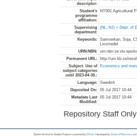
descriptor:
Student's
NY001 Agricultural
programme
affiliation:
Supervising
(NL, NJ) > Dept. of
department:
Keywords:
Samverkan, Soja, CS
Livsmedel
URN:NBN:
urn:nbn:se:slu:epsil
Permanent URL:
http://urn.kb.se/res
Subject. Use of
Economics and man
subject categories
until 2023-04-30.:
Language:
Swedish
Deposited On:
05 Jul 2017 10:44
Metadata Last
05 Jul 2017 10:44
Modified:
Repository Staff Onl
Epsilon Archive for Student Projects is
powored by
EPrints 3
developed by
School of Electronics an