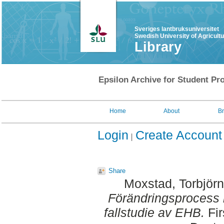
Sveriges lantbruksuniversitet
Swedish University of Agricult
Library
Epsilon Archive for Student Pro
Home
About
B
Login
Create Account
Share
Moxstad, Torbjörn
Förändringsprocess 
fallstudie av EHB.
Fir