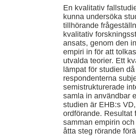
En kvalitativ fallstudi
kunna undersöka stud
tillhörande frågeställ
kvalitativ forskningss
ansats, genom den i
empiri in för att to
utvalda teorier. Ett k
lämpat för studien då 
respondenterna subjek
semistrukturerade int
samla in användbar e
studien är EHB:s VD,
ordförande. Resultat 
samman empirin och d
åtta steg rörande fö