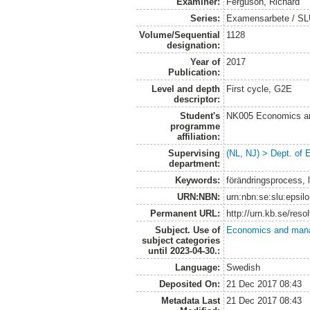
Examiner:
Ferguson, Richard
Series:
Examensarbete / SLU
Volume/Sequential
1128
designation:
Year of
2017
Publication:
Level and depth
First cycle, G2E
descriptor:
Student's
NK005 Economics an
programme
affiliation:
Supervising
(NL, NJ) > Dept. of
department:
Keywords:
förändringsprocess, 
URN:NBN:
urn:nbn:se:slu:epsil
Permanent URL:
http://urn.kb.se/res
Subject. Use of
Economics and man
subject categories
until 2023-04-30.:
Language:
Swedish
Deposited On:
21 Dec 2017 08:43
Metadata Last
21 Dec 2017 08:43