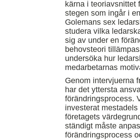
kärna i teoriavsnittet
stegen som ingår i e
Golemans sex ledarsk
studera vilka ledarsk
sig av under en förä
behovsteori tillämpas i
undersöka hur ledars
medarbetarnas motivati
Genom intervjuerna fr
har det yttersta ansv
förändringsprocess. V
investerat mestadels a
företagets värdegrund
ständigt måste anpas
förändringsprocess oc