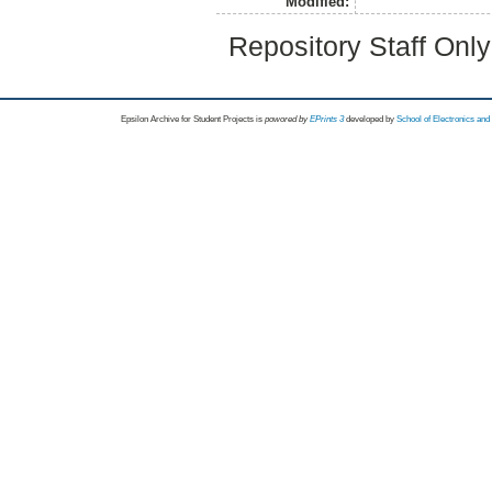
Modified:
Repository Staff Onl
Epsilon Archive for Student Projects is
powored by
EPrints 3
developed by
School of Electronics an