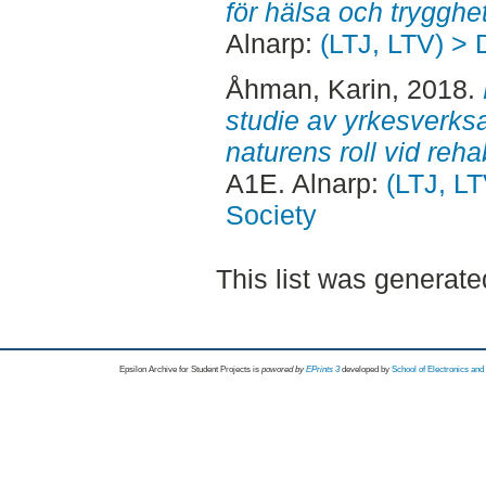
för hälsa och trygghe
Alnarp:
(LTJ, LTV) > 
Åhman, Karin
, 2018.
studie av yrkesverk
naturens roll vid rehab
A1E. Alnarp:
(LTJ, LT
Society
This list was generat
Epsilon Archive for Student Projects is
powored by
EPrints 3
developed by
School of Electronics an