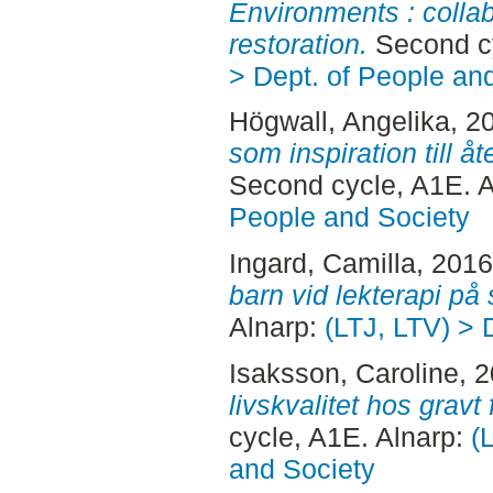
Environments : collab
restoration.
Second cy
> Dept. of People an
Högwall, Angelika
, 2
som inspiration till 
Second cycle, A1E. 
People and Society
Ingard, Camilla
, 201
barn vid lekterapi på
Alnarp:
(LTJ, LTV) > 
Isaksson, Caroline
, 
livskvalitet hos gravt
cycle, A1E. Alnarp:
(
and Society