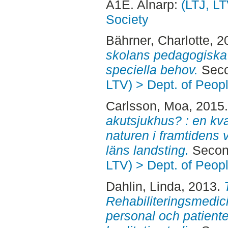
A1E. Alnarp:
(LTJ, LT
Society
Bährner, Charlotte
, 2
skolans pedagogiska 
speciella behov.
Seco
LTV) > Dept. of Peop
Carlsson, Moa
, 2015
akutsjukhus? : en kval
naturen i framtidens
läns landsting.
Second
LTV) > Dept. of Peop
Dahlin, Linda
, 2013.
Rehabiliteringsmedici
personal och patienter