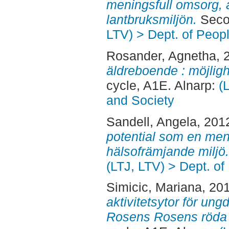
meningsfull omsorg, a
lantbruksmiljön.
Secon
LTV) > Dept. of Peop
Rosander, Agnetha
, 
äldreboende : möjligh
cycle, A1E. Alnarp:
(
and Society
Sandell, Angela
, 201
potential som en me
hälsofrämjande miljö.
(LTJ, LTV) > Dept. of
Simicic, Mariana
, 20
aktivitetsytor för ung
Rosens Rosens röda 