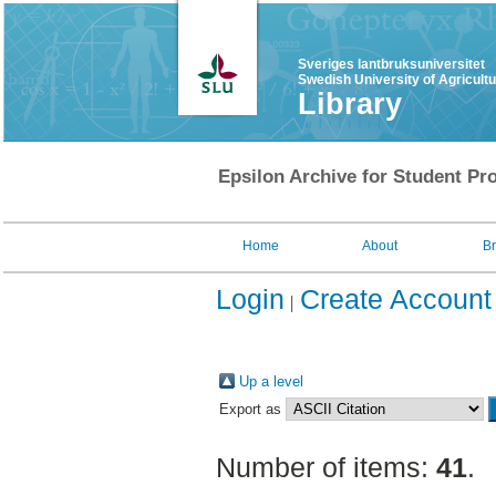
Sveriges lantbruksuniversitet
Swedish University of Agricult
Library
Epsilon Archive for Student Pro
Home
About
B
Login
Create Account
Up a level
Export as
Number of items:
41
.