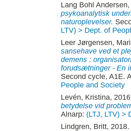
Lang Bohl Andersen,
psykoanalytisk under
naturoplevelser.
Seco
LTV) > Dept. of Peop
Leer Jørgensen, Mar
sansehave ved et ple
demens : organisatori
forudsætninger - En 
Second cycle, A1E. 
People and Society
Levén, Kristina
, 2016
betydelse vid proble
Alnarp:
(LTJ, LTV) > 
Lindgren, Britt
, 2018