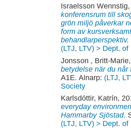
Israelsson Wennstig, 
konferensrum till sko
grön miljö påverkar ne
form av kursverksamh
behandlarperspektiv.
(LTJ, LTV) > Dept. of
Jonsson , Britt-Marie
betydelse när du når 
A1E. Alnarp:
(LTJ, LT
Society
Karlsdóttir, Katrín
, 2
everyday environment 
Hammarby Sjöstad.
S
(LTJ, LTV) > Dept. of