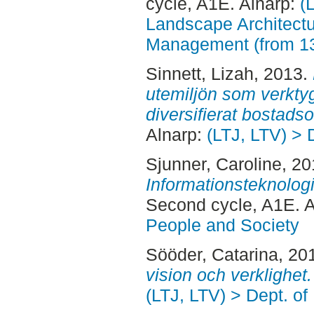
cycle, A1E. Alnarp:
(
Landscape Architectu
Management (from 1
Sinnett, Lizah
, 2013.
utemiljön som verktyg 
diversifierat bostads
Alnarp:
(LTJ, LTV) > 
Sjunner, Caroline
, 2
Informationsteknologi
Second cycle, A1E. 
People and Society
Sööder, Catarina
, 20
vision och verklighet.
(LTJ, LTV) > Dept. of