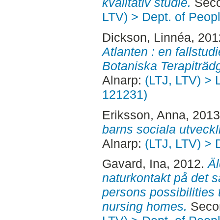
kvalitativ studie.
Seco
LTV) > Dept. of Peop
Dickson, Linnéa
, 20
Atlanten : en fallstu
Botaniska Terapiträd
Alnarp:
(LTJ, LTV) > 
121231)
Eriksson, Anna
, 201
barns sociala utveckl
Alnarp:
(LTJ, LTV) > 
Gavard, Ina
, 2012.
Äl
naturkontakt på det s
persons possibilities 
nursing homes.
Secon