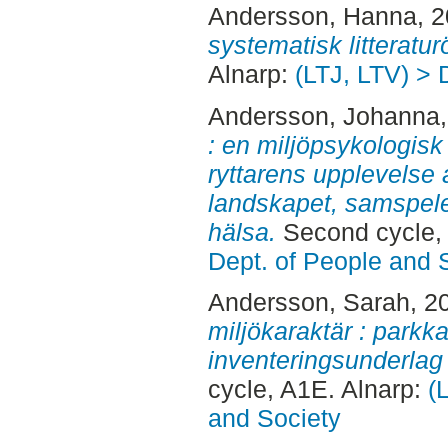
Andersson, Hanna
, 
systematisk litteratur
Alnarp:
(LTJ, LTV) > 
Andersson, Johanna
: en miljöpsykologisk
ryttarens upplevelse
landskapet, samspel
hälsa.
Second cycle,
Dept. of People and 
Andersson, Sarah
, 2
miljökaraktär : parkk
inventeringsunderlag 
cycle, A1E. Alnarp:
(
and Society