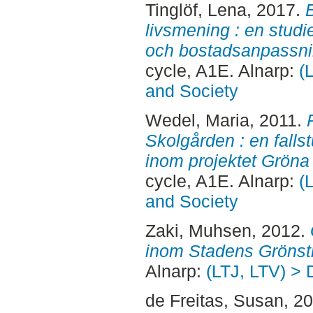
Tinglöf, Lena
, 2017.
B
livsmening : en studi
och bostadsanpassning
cycle, A1E. Alnarp:
(
and Society
Wedel, Maria
, 2011.
Skolgården : en falls
inom projektet Gröna
cycle, A1E. Alnarp:
(
and Society
Zaki, Muhsen
, 2012.
inom Stadens Grönstr
Alnarp:
(LTJ, LTV) > 
de Freitas, Susan
, 2