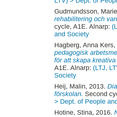
LTV) > Dept. of Peop
Gudmundsson, Mari
rehabilitering och var
cycle, A1E. Alnarp:
(
and Society
Hagberg, Anna Kers
,
pedagogisk arbetsmet
för att skapa kreativa 
A1E. Alnarp:
(LTJ, LT
Society
Heij, Malin
, 2013.
Dia
förskolan.
Second cyc
> Dept. of People an
Hotine, Stina
, 2016.