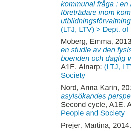
kommunal fråga : en 
företrädare inom ko
utbildningsförvaltning
(LTJ, LTV) > Dept. of
Moberg, Emma
, 201
en studie av den fysis
boenden och daglig 
A1E. Alnarp:
(LTJ, LT
Society
Nord, Anna-Karin
, 2
asylsökandes perspek
Second cycle, A1E. 
People and Society
Prejer, Martina
, 2014