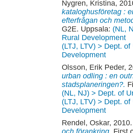
Nygren, Kristina
, 201
kataloghusföretag : 
efterfrågan och metod
G2E. Uppsala:
(NL, N
Rural Development
(LTJ, LTV) > Dept. of
Development
Olsson, Erik Peder
, 
urban odling : en outn
stadsplaneringen?.
Fi
(NL, NJ) > Dept. of 
(LTJ, LTV) > Dept. of
Development
Rendel, Oskar
, 2010
och förankring.
First 