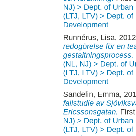
NJ) > Dept. of Urban
(LTJ, LTV) > Dept. of
Development
Runnérus, Lisa
, 201
redogörelse för en t
gestaltningsprocess.
(NL, NJ) > Dept. of 
(LTJ, LTV) > Dept. of
Development
Sandelin, Emma
, 20
fallstudie av Sjövik
Ericssonsgatan.
First
NJ) > Dept. of Urban
(LTJ, LTV) > Dept. of