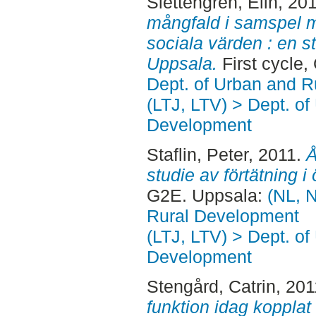
Slettengren, Elin
, 20
mångfald i samspel m
sociala värden : en s
Uppsala.
First cycle
Dept. of Urban and 
(LTJ, LTV) > Dept. of
Development
Staflin, Peter
, 2011.
Å
studie av förtätning i
G2E. Uppsala:
(NL, N
Rural Development
(LTJ, LTV) > Dept. of
Development
Stengård, Catrin
, 20
funktion idag kopplat t