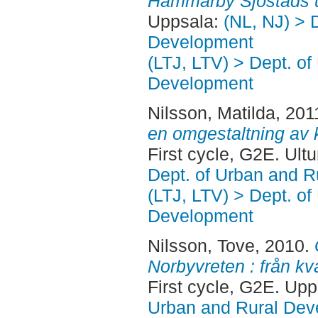
Hammarby Sjöstads u
Uppsala:
(NL, NJ) > 
Development
(LTJ, LTV) > Dept. of
Development
Nilsson, Matilda
, 201
en omgestaltning av 
First cycle, G2E. Ult
Dept. of Urban and 
(LTJ, LTV) > Dept. of
Development
Nilsson, Tove
, 2010.
Norbyvreten : från kva
First cycle, G2E. Up
Urban and Rural Dev