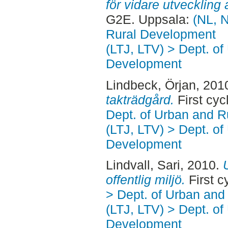
för vidare utveckling
G2E. Uppsala:
(NL, N
Rural Development
(LTJ, LTV) > Dept. of
Development
Lindbeck, Örjan
, 201
takträdgård.
First cy
Dept. of Urban and 
(LTJ, LTV) > Dept. of
Development
Lindvall, Sari
, 2010.
offentlig miljö.
First c
> Dept. of Urban an
(LTJ, LTV) > Dept. of
Development