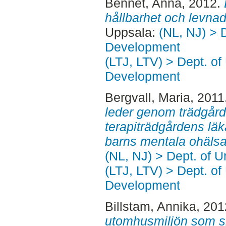
Bennet, Anna
, 2012.
hållbarhet och levna
Uppsala:
(NL, NJ) > 
Development
(LTJ, LTV) > Dept. of
Development
Bergvall, Maria
, 2011
leder genom trädgårde
terapiträdgårdens lä
barns mentala ohälsa
(NL, NJ) > Dept. of 
(LTJ, LTV) > Dept. of
Development
Billstam, Annika
, 20
utomhusmiljön som sk