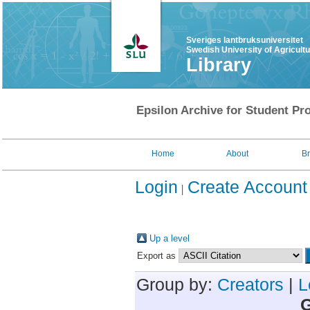
Sveriges lantbruksuniversitet
Swedish University of Agricult
Library
Epsilon Archive for Student Pro
Home
About
B
Login
Create Account
Up a level
Export as
Group by:
Creators
|
L
G