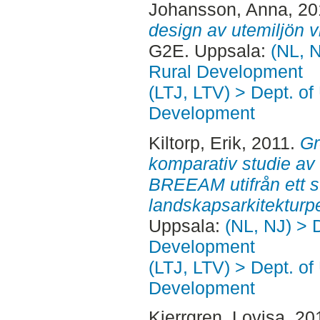
Johansson, Anna
, 2
design av utemiljön 
G2E. Uppsala:
(NL, N
Rural Development
(LTJ, LTV) > Dept. of
Development
Kiltorp, Erik
, 2011.
Gr
komparativ studie av
BREEAM utifrån ett 
landskapsarkitekturpe
Uppsala:
(NL, NJ) > 
Development
(LTJ, LTV) > Dept. of
Development
Kjerrgren, Lovisa
, 20