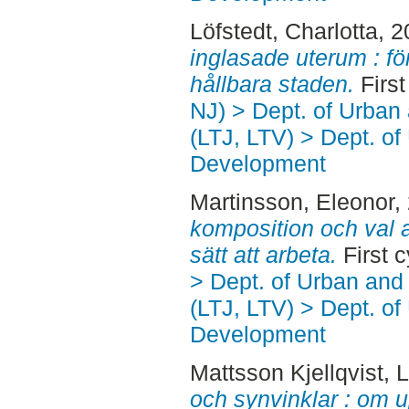
Löfstedt, Charlotta
, 
inglasade uterum : fö
hållbara staden.
First
NJ) > Dept. of Urban
(LTJ, LTV) > Dept. of
Development
Martinsson, Eleonor
,
komposition och val a
sätt att arbeta.
First 
> Dept. of Urban an
(LTJ, LTV) > Dept. of
Development
Mattsson Kjellqvist, 
och synvinklar : om 