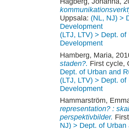
Hagberg, Johanna
, 
kommunikationsverkt
Uppsala:
(NL, NJ) > 
Development
(LTJ, LTV) > Dept. of
Development
Hamberg, Maria
, 201
staden?.
First cycle,
Dept. of Urban and 
(LTJ, LTV) > Dept. of
Development
Hammarström, Emm
representation? : ska
perspektivbilder.
Firs
NJ) > Dept. of Urban