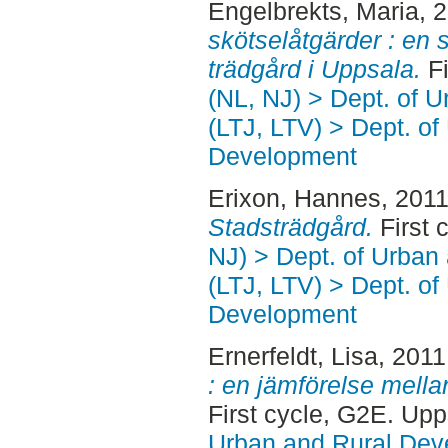
Engelbrekts, Maria
, 
skötselåtgärder : en
trädgård i Uppsala.
Fi
(NL, NJ) > Dept. of 
(LTJ, LTV) > Dept. of
Development
Erixon, Hannes
, 201
Stadsträdgård.
First 
NJ) > Dept. of Urban
(LTJ, LTV) > Dept. of
Development
Ernerfeldt, Lisa
, 201
: en jämförelse mella
First cycle, G2E. Up
Urban and Rural Dev