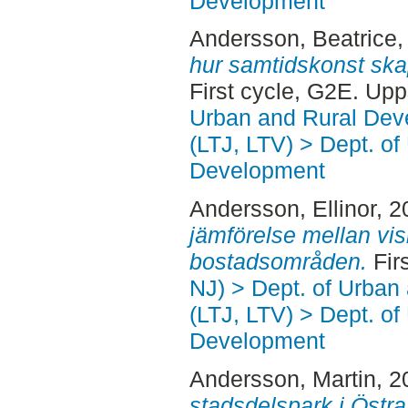
Development
Andersson, Beatrice
,
hur samtidskonst skapa
First cycle, G2E. Up
Urban and Rural Dev
(LTJ, LTV) > Dept. of
Development
Andersson, Ellinor
, 2
jämförelse mellan visi
bostadsområden.
Fir
NJ) > Dept. of Urban
(LTJ, LTV) > Dept. of
Development
Andersson, Martin
, 2
stadsdelspark i Östr