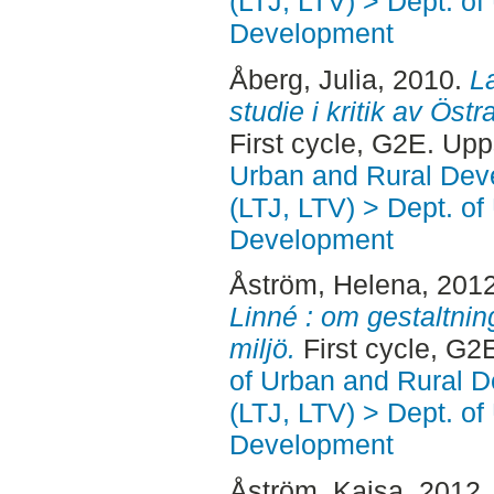
(LTJ, LTV) > Dept. of
Development
Åberg, Julia
, 2010.
La
studie i kritik av Ös
First cycle, G2E. Up
Urban and Rural Dev
(LTJ, LTV) > Dept. of
Development
Åström, Helena
, 201
Linné : om gestaltnin
miljö.
First cycle, G2
of Urban and Rural 
(LTJ, LTV) > Dept. of
Development
Åström, Kajsa
, 2012