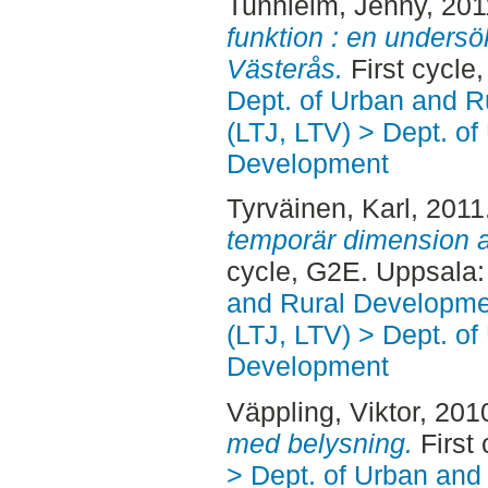
Tunhielm, Jenny
, 20
funktion : en undersök
Västerås.
First cycle
Dept. of Urban and 
(LTJ, LTV) > Dept. of
Development
Tyrväinen, Karl
, 2011
temporär dimension a
cycle, G2E. Uppsala
and Rural Developme
(LTJ, LTV) > Dept. of
Development
Väppling, Viktor
, 201
med belysning.
First 
> Dept. of Urban an