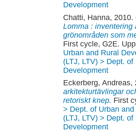
Development
Chatti, Hanna
, 2010.
Lomma : inventering a
grönområden som met
First cycle, G2E. Up
Urban and Rural Dev
(LTJ, LTV) > Dept. of
Development
Eckerberg, Andreas
,
arkitekturtävlingar o
retoriskt knep.
First 
> Dept. of Urban an
(LTJ, LTV) > Dept. of
Development