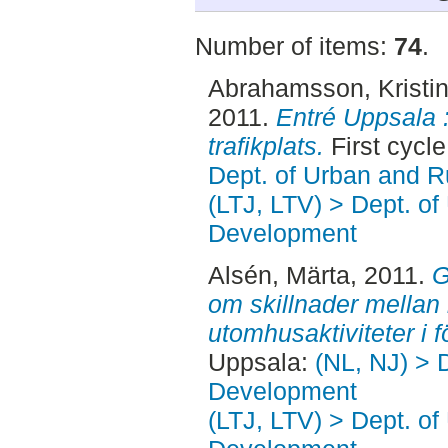
Number of items:
74
.
Abrahamsson, Kristi
2011.
Entré Uppsala :
trafikplats.
First cycl
Dept. of Urban and 
(LTJ, LTV) > Dept. of
Development
Alsén, Märta
, 2011.
G
om skillnader mellan
utomhusaktiviteter i f
Uppsala:
(NL, NJ) > 
Development
(LTJ, LTV) > Dept. of