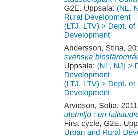
G2E. Uppsala:
(NL, N
Rural Development
(LTJ, LTV) > Dept. of
Development
Andersson, Stina
, 2
svenska biosfärområ
Uppsala:
(NL, NJ) > 
Development
(LTJ, LTV) > Dept. of
Development
Arvidson, Sofia
, 201
utemiljö : en fallstu
First cycle, G2E. Up
Urban and Rural Dev