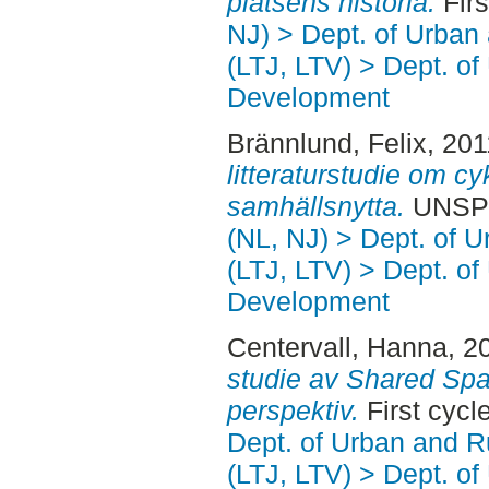
platsens historia.
Firs
NJ) > Dept. of Urban
(LTJ, LTV) > Dept. of
Development
Brännlund, Felix
, 20
litteraturstudie om c
samhällsnytta.
UNSPE
(NL, NJ) > Dept. of 
(LTJ, LTV) > Dept. of
Development
Centervall, Hanna
, 2
studie av Shared Spa
perspektiv.
First cycl
Dept. of Urban and 
(LTJ, LTV) > Dept. of