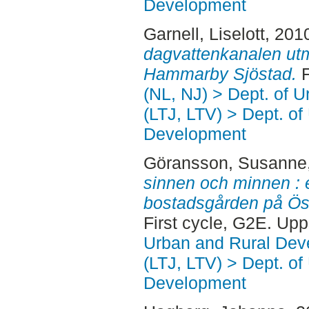
Development
Garnell, Liselott
, 201
dagvattenkanalen utm
Hammarby Sjöstad.
F
(NL, NJ) > Dept. of 
(LTJ, LTV) > Dept. of
Development
Göransson, Susanne
sinnen och minnen : et
bostadsgården på Öst
First cycle, G2E. Up
Urban and Rural Dev
(LTJ, LTV) > Dept. of
Development