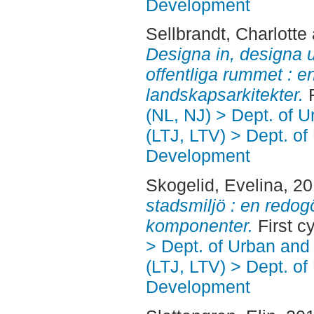
Development
Sellbrandt, Charlotte
Designa in, designa ut
offentliga rummet : en
landskapsarkitekter.
F
(NL, NJ) > Dept. of 
(LTJ, LTV) > Dept. of
Development
Skogelid, Evelina
, 2
stadsmiljö : en redog
komponenter.
First c
> Dept. of Urban an
(LTJ, LTV) > Dept. of
Development