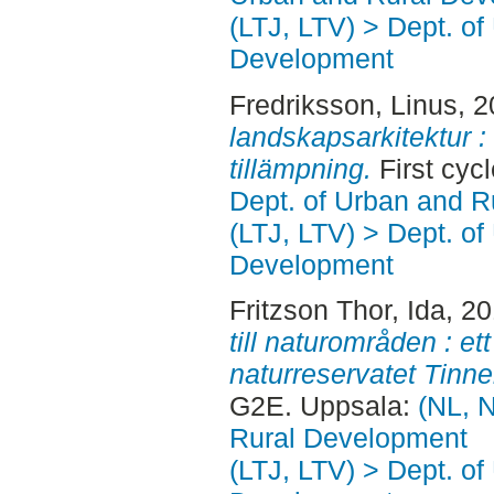
(LTJ, LTV) > Dept. of
Development
Fredriksson, Linus
, 
landskapsarkitektur : 
tillämpning.
First cyc
Dept. of Urban and 
(LTJ, LTV) > Dept. of
Development
Fritzson Thor, Ida
, 2
till naturområden : et
naturreservatet Tinn
G2E. Uppsala:
(NL, N
Rural Development
(LTJ, LTV) > Dept. of