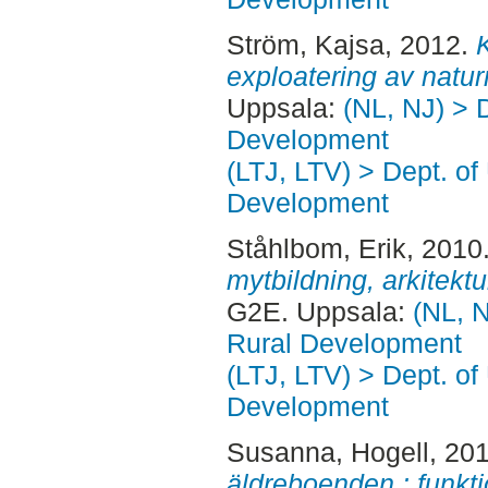
Ström, Kajsa
, 2012.
exploatering av natu
Uppsala:
(NL, NJ) > 
Development
(LTJ, LTV) > Dept. of
Development
Ståhlbom, Erik
, 2010
mytbildning, arkitektu
G2E. Uppsala:
(NL, N
Rural Development
(LTJ, LTV) > Dept. of
Development
Susanna, Hogell
, 20
äldreboenden : funkti