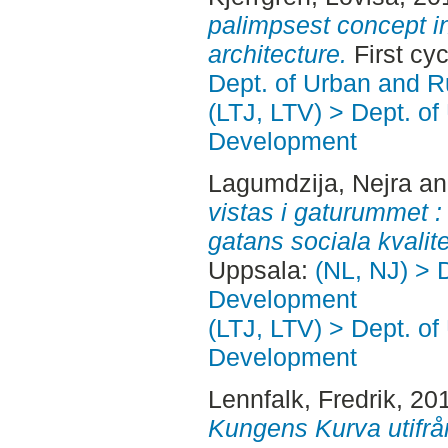
palimpsest concept in
architecture.
First cy
Dept. of Urban and 
(LTJ, LTV) > Dept. of
Development
Lagumdzija, Nejra
a
vistas i gaturummet :
gatans sociala kvalite
Uppsala:
(NL, NJ) > 
Development
(LTJ, LTV) > Dept. of
Development
Lennfalk, Fredrik
, 20
Kungens Kurva utifr