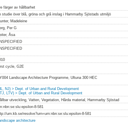
e färger av hållbarhet
n studie över blå, gröna och grå inslag i Hammarby Sjöstads utmiljö
unter, Madeleine
erg, Per G
eiter, Åsa
NSPECIFIED
NSPECIFIED
010
irst cycle, G2E
Y004 Landscape Architecture Programme, Ultuna 300 HEC
NL, NJ) > Dept. of Urban and Rural Development
LTJ, LTV) > Dept. of Urban and Rural Development
ållbar utveckling, Vatten, Vegetation, Hårda material, Hammarby Sjöstad
rn:nbn:se:slu:epsilon-8-581
ttp://urn.kb.se/resolve?urn=urn:nbn:se:slu:epsilon-8-581
andscape architecture