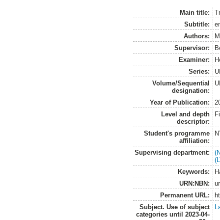
Main title:
Tr
Subtitle:
e
Authors:
M
Supervisor:
B
Examiner:
H
Series:
U
Volume/Sequential
U
designation:
Year of Publication:
2
Level and depth
F
descriptor:
Student's programme
N
affiliation:
Supervising department:
(
(
Keywords:
H
URN:NBN:
u
Permanent URL:
h
Subject. Use of subject
L
categories until 2023-04-