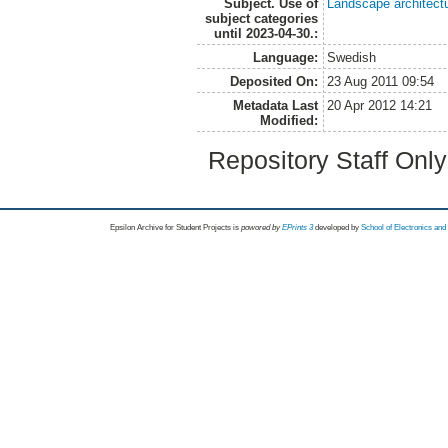
Subject. Use of
Landscape architect
subject categories
until 2023-04-30.:
Language:
Swedish
Deposited On:
23 Aug 2011 09:54
Metadata Last
20 Apr 2012 14:21
Modified:
Repository Staff Onl
Epsilon Archive for Student Projects is
powored by
EPrints 3
developed by
School of Electronics an