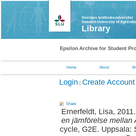
Sveriges lantbruksuniversitet
Swedish University of Agricult
Library
Epsilon Archive for Student Pro
Home
About
B
Login
Create Account
Share
Ernerfeldt, Lisa
, 2011
en jämförelse mellan 
cycle, G2E. Uppsala: 