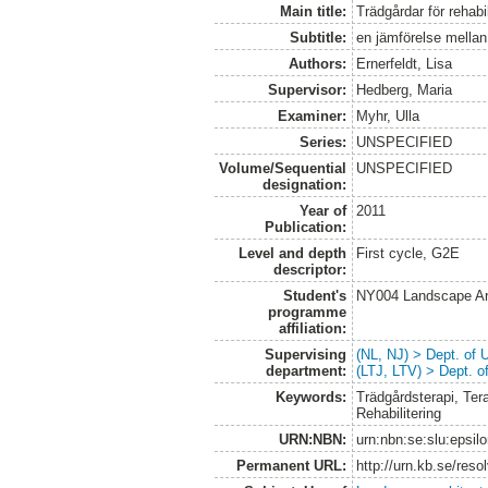
Main title:
Trädgårdar för rehabil
Subtitle:
en jämförelse mellan
Authors:
Ernerfeldt, Lisa
Supervisor:
Hedberg, Maria
Examiner:
Myhr, Ulla
Series:
UNSPECIFIED
Volume/Sequential
UNSPECIFIED
designation:
Year of
2011
Publication:
Level and depth
First cycle, G2E
descriptor:
Student's
NY004 Landscape Ar
programme
affiliation:
Supervising
(NL, NJ) > Dept. of
department:
(LTJ, LTV) > Dept. 
Keywords:
Trädgårdsterapi, Ter
Rehabilitering
URN:NBN:
urn:nbn:se:slu:epsil
Permanent URL:
http://urn.kb.se/res