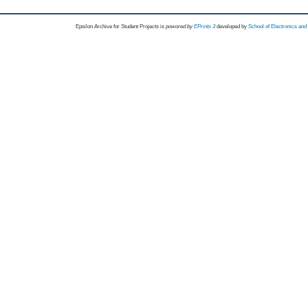
Epsilon Archive for Student Projects is
powored by
EPrints 3
developed by
School of Electronics an