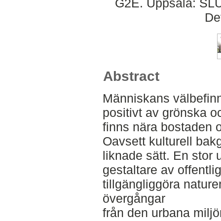
G2E. Uppsala: SLU,
De
Abstract
Människans välbefin
positivt av grönska o
finns nära bostaden o
Oavsett kulturell bak
liknade sätt. En stor
gestaltare av offentlig
tillgängliggöra natur
övergångar
från den urbana miljö