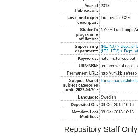
Year of
2013
Publication:
Level and depth
First cycle, G2E
descriptor:
Student's
NY004 Landscape Ar
programme
affiliation:
Supervising
(NL, NJ) > Dept. of
department:
(LTJ, LTV) > Dept. 
Keywords:
natur, naturreservat,
URN:NBN:
urn:nbn:se:slu:epsil
Permanent URL:
http://urn.kb.se/res
Subject. Use of
Landscape architect
subject categories
until 2023-04-30.:
Language:
Swedish
Deposited On:
08 Oct 2013 16:16
Metadata Last
08 Oct 2013 16:16
Modified:
Repository Staff Onl