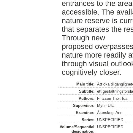
entrances to the are
accessible. The availa
nature reserve is cur
that separates the re
Through new
proposed overpasses,
nature more readily a
through visual outlo
cognitively closer.
Main title:
Att öka tillgänglighe
Subtitle:
ett gestaltningsförsl
Authors:
Fritzson Thor, Ida
Supervisor:
Myhr, Ulla
Examiner:
Åkerskog, Ann
Series:
UNSPECIFIED
Volume/Sequential
UNSPECIFIED
designation: