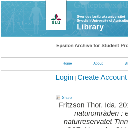
Sveriges lantbruksuniversitet
Swedish University of Agricult
Library
Epsilon Archive for Student Pro
Home
About
B
Login
Create Account
Share
Fritzson Thor, Ida
, 2
naturområden : et
naturreservatet Tin