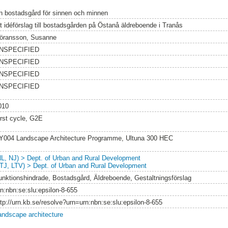
n bostadsgård för sinnen och minnen
tt idéförslag till bostadsgården på Östanå äldreboende i Tranås
öransson, Susanne
NSPECIFIED
NSPECIFIED
NSPECIFIED
NSPECIFIED
010
irst cycle, G2E
Y004 Landscape Architecture Programme, Ultuna 300 HEC
NL, NJ) > Dept. of Urban and Rural Development
LTJ, LTV) > Dept. of Urban and Rural Development
unktionshindrade, Bostadsgård, Äldreboende, Gestaltningsförslag
rn:nbn:se:slu:epsilon-8-655
ttp://urn.kb.se/resolve?urn=urn:nbn:se:slu:epsilon-8-655
andscape architecture