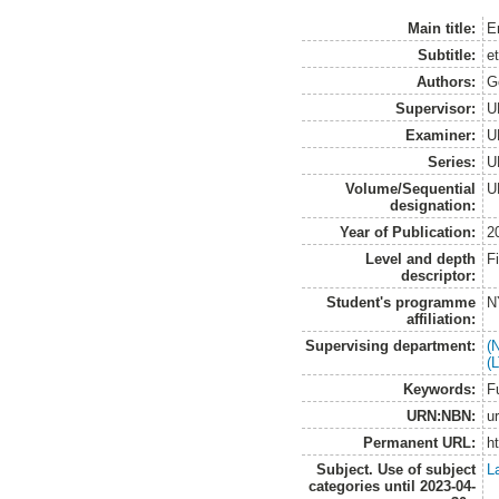
Main title:
E
Subtitle:
e
Authors:
G
Supervisor:
U
Examiner:
U
Series:
U
Volume/Sequential
U
designation:
Year of Publication:
2
Level and depth
F
descriptor:
Student's programme
N
affiliation:
Supervising department:
(
(
Keywords:
F
URN:NBN:
u
Permanent URL:
h
Subject. Use of subject
L
categories until 2023-04-