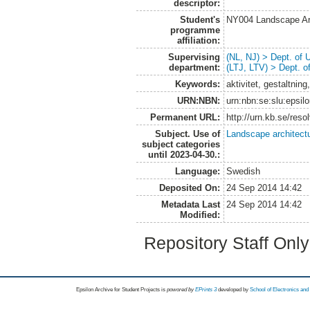
descriptor:
Student's
NY004 Landscape Ar
programme
affiliation:
Supervising
(NL, NJ) > Dept. of
department:
(LTJ, LTV) > Dept. 
Keywords:
aktivitet, gestaltnin
URN:NBN:
urn:nbn:se:slu:epsil
Permanent URL:
http://urn.kb.se/res
Subject. Use of
Landscape architect
subject categories
until 2023-04-30.:
Language:
Swedish
Deposited On:
24 Sep 2014 14:42
Metadata Last
24 Sep 2014 14:42
Modified:
Repository Staff Onl
Epsilon Archive for Student Projects is
powored by
EPrints 3
developed by
School of Electronics an