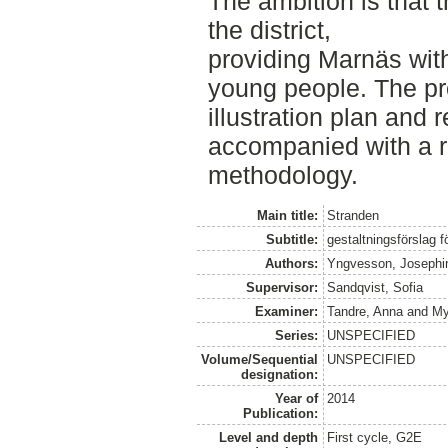
The ambition is that 
the district,
providing Marnäs with
young people. The pr
illustration plan and 
accompanied with a re
methodology.
Main title:
Stranden
Subtitle:
gestaltningsförslag f
Authors:
Yngvesson, Josephi
Supervisor:
Sandqvist, Sofia
Examiner:
Tandre, Anna
and
My
Series:
UNSPECIFIED
Volume/Sequential
UNSPECIFIED
designation:
Year of
2014
Publication:
Level and depth
First cycle, G2E