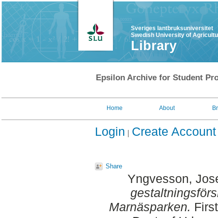
Sveriges lantbruksuniversitet
Swedish University of Agricult
Library
Epsilon Archive for Student Pro
Home
About
B
Login
Create Account
Share
Yngvesson, Jos
gestaltningsförsl
Marnäsparken.
Firs