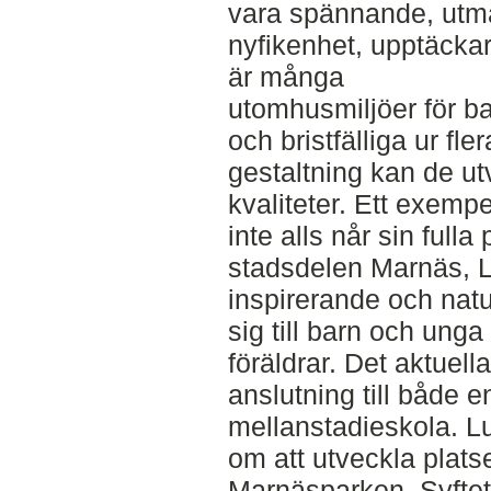
vara spännande, utm
nyfikenhet, upptäcka
är många
utomhusmiljöer för ba
och bristfälliga ur fl
gestaltning kan de utv
kvaliteter. Ett exemp
inte alls når sin fulla
stadsdelen Marnäs, 
inspirerande och nat
sig till barn och unga 
föräldrar. Det aktuell
anslutning till både e
mellanstadieskola. 
om att utveckla platse
Marnäsparken. Syftet