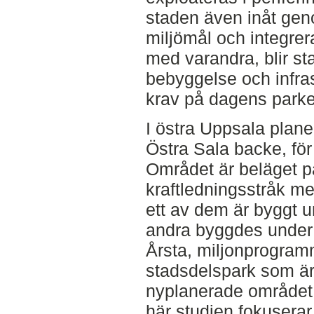
staden även inåt geno
miljömål och integrer
med varandra, blir s
bebyggelse och infras
krav på dagens parker
I östra Uppsala plane
Östra Sala backe, för
Området är beläget p
kraftledningsstråk mel
ett av dem är byggt 
andra byggdes under 
Årsta, miljonprogram
stadsdelspark som är 
nyplanerade området
här studien fokuserar