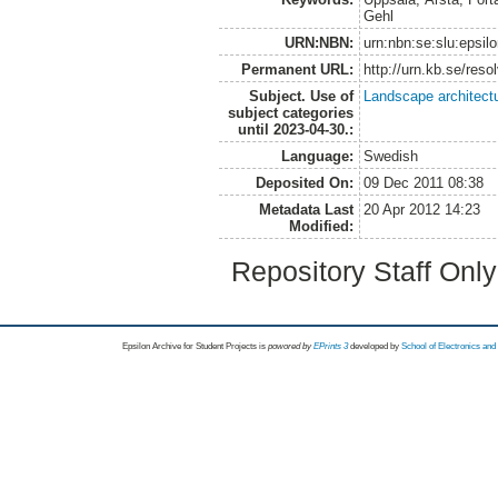
Gehl
URN:NBN:
urn:nbn:se:slu:epsil
Permanent URL:
http://urn.kb.se/res
Subject. Use of
Landscape architect
subject categories
until 2023-04-30.:
Language:
Swedish
Deposited On:
09 Dec 2011 08:38
Metadata Last
20 Apr 2012 14:23
Modified:
Repository Staff Onl
Epsilon Archive for Student Projects is
powored by
EPrints 3
developed by
School of Electronics an