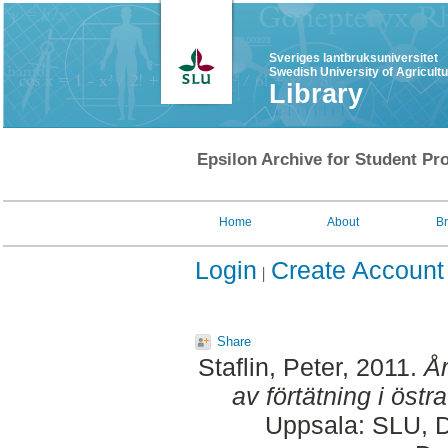
Sveriges lantbruksuniversitet
Swedish University of Agricult
Library
Epsilon Archive for Student Pro
Home
About
B
Login
Create Account
Share
Staflin, Peter
, 2011.
År
av förtätning i östr
Uppsala: SLU, D