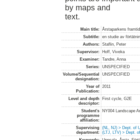
by maps and
text.
Main title:
Årstaparkens framti
Subtitle:
en studie av förtätni
Authors:
Staflin, Peter
Supervisor:
Hoff, Viveka
Examiner:
Tandre, Anna
Series:
UNSPECIFIED
Volume/Sequential
UNSPECIFIED
designation:
Year of
2011
Publication:
Level and depth
First cycle, G2E
descriptor:
Student's
NY004 Landscape Ar
programme
affiliation:
Supervising
(NL, NJ) > Dept. of
department:
(LTJ, LTV) > Dept. 
Keywords:
Uppsala, Årsta, Fört