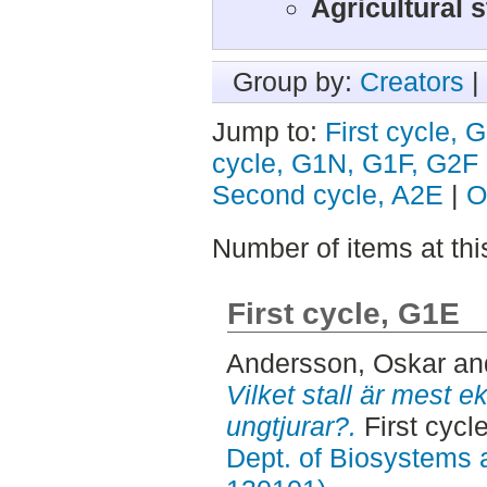
Agricultural 
Group by:
Creators
|
Jump to:
First cycle, 
cycle, G1N, G1F, G2F
Second cycle, A2E
|
O
Number of items at thi
First cycle, G1E
Andersson, Oskar
an
Vilket stall är mest 
ungtjurar?.
First cycl
Dept. of Biosystems 