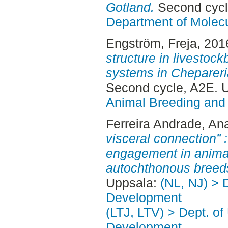
Gotland.
Second cycl
Department of Molec
Engström, Freja
, 201
structure in livestoc
systems in Chepareri
Second cycle, A2E. 
Animal Breeding and 
Ferreira Andrade, An
visceral connection” 
engagement in animal
autochthonous breed
Uppsala:
(NL, NJ) > 
Development
(LTJ, LTV) > Dept. of
Development