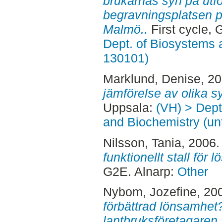
brukarnas syn på ut
begravningsplatsen p
Malmö..
First cycle, 
Dept. of Biosystems 
130101)
Marklund, Denise
, 2
jämförelse av olika s
Uppsala:
(VH) > Dept
and Biochemistry (un
Nilsson, Tania
, 2006
funktionellt stall för
G2E. Alnarp:
Other
Nybom, Jozefine
, 20
förbättrad lönsamhet? 
lantbruksföretagaren 