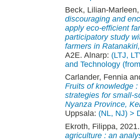
Beck, Lilian-Marleen
discouraging and enc
apply eco-efficient f
participatory study w
farmers in Ratanakir
A2E. Alnarp:
(LTJ, L
and Technology (fro
Carlander, Fennia
an
Fruits of knowledge :
strategies for small-
Nyanza Province, Ke
Uppsala:
(NL, NJ) > 
Ekroth, Filippa
, 2021
agriculture : an anal