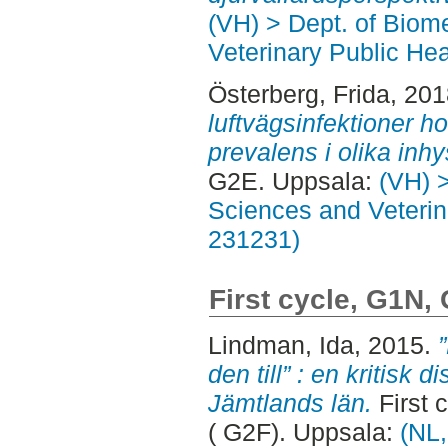
(VH) > Dept. of Biom
Veterinary Public Hea
Österberg, Frida
, 20
luftvägsinfektioner ho
prevalens i olika in
G2E. Uppsala:
(VH) 
Sciences and Veterina
231231)
First cycle, G1N,
Lindman, Ida
, 2015.
den till” : en kritisk 
Jämtlands län.
First 
( G2F). Uppsala:
(NL,