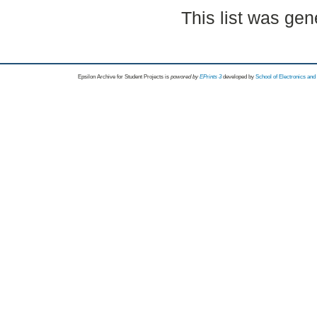
This list was ge
Epsilon Archive for Student Projects is
powored by
EPrints 3
developed by
School of Electronics an