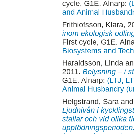
cycle, G1E. Alnarp:
(
and Animal Husbandry
Frithiofsson, Klara
, 2
inom ekologisk odling
First cycle, G1E. Aln
Biosystems and Tech
Haraldsson, Linda
a
2011.
Belysning – i st
G1E. Alnarp:
(LTJ, L
Animal Husbandry (un
Helgstrand, Sara
an
Ljudnivån i kycklingst
stallar och vid olika 
uppfödningsperioden