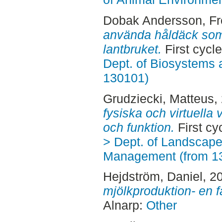
Dobak Andersson, Fr
använda håldäck so
lantbruket.
First cycl
Dept. of Biosystems 
130101)
Grudziecki, Matteus
,
fysiska och virtuella 
och funktion.
First cy
> Dept. of Landscape
Management (from 1
Hejdström, Daniel
, 2
mjölkproduktion- en fa
Alnarp:
Other