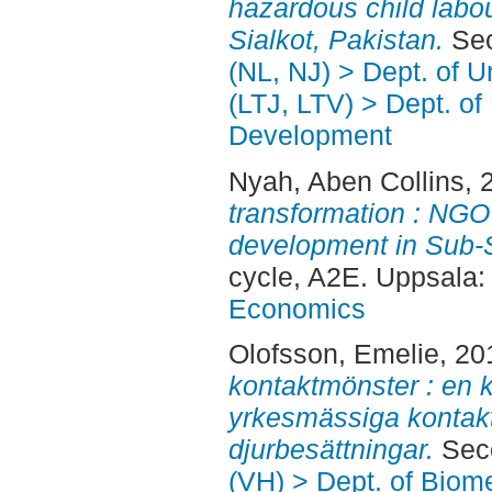
hazardous child labour
Sialkot, Pakistan.
Sec
(NL, NJ) > Dept. of 
(LTJ, LTV) > Dept. of
Development
Nyah, Aben Collins
, 
transformation : NGO p
development in Sub-S
cycle, A2E. Uppsala
Economics
Olofsson, Emelie
, 20
kontaktmönster : en 
yrkesmässiga kontak
djurbesättningar.
Seco
(VH) > Dept. of Biom