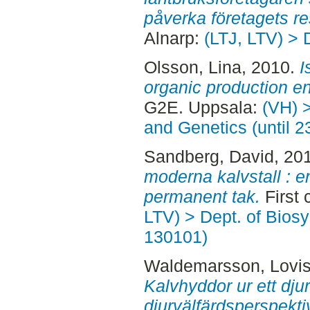
påverka företagets res
Alnarp:
(LTJ, LTV) > 
Olsson, Lina
, 2010.
I
organic production e
G2E. Uppsala:
(VH) 
and Genetics (until 
Sandberg, David
, 20
moderna kalvstall : 
permanent tak.
First 
LTV) > Dept. of Bios
130101)
Waldemarsson, Lovi
Kalvhyddor ur ett djur
djurvälfärdsperspekti