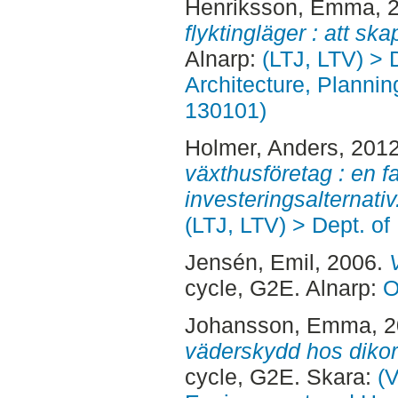
Henriksson, Emma
, 
flyktingläger : att sk
Alnarp:
(LTJ, LTV) > 
Architecture, Planni
130101)
Holmer, Anders
, 201
växthusföretag : en fa
investeringsalternativ
(LTJ, LTV) > Dept. of
Jensén, Emil
, 2006.
cycle, G2E. Alnarp:
O
Johansson, Emma
, 
väderskydd hos dikor v
cycle, G2E. Skara:
(V