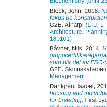
Biochemistry (until 2
Block, John
, 2016.
N
fokus på konstruktion
G2E. Alnarp:
(LTJ, L
Architecture, Planni
130101)
Båvner, Nils
, 2014.
H
gruppcertifikatägarna
som blir del av FSC-c
G2E. Skinnskatteber
Management
Dahlgren, Isabel
, 20
housing and individua
for breeding.
First cy
of Animal Environmen