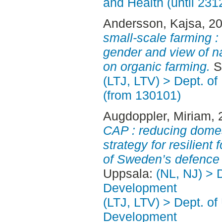
and Health (until 231
Andersson, Kajsa
, 2
small-scale farming 
gender and view of nat
on organic farming.
Se
(LTJ, LTV) > Dept. o
(from 130101)
Augdoppler, Miriam
,
CAP : reducing domes
strategy for resilient
of Sweden’s defence 
Uppsala:
(NL, NJ) > 
Development
(LTJ, LTV) > Dept. of
Development