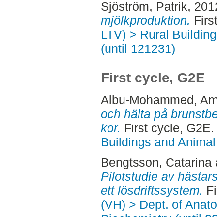
Sjöström, Patrik
, 201
mjölkproduktion.
Firs
LTV) > Rural Buildin
(until 121231)
First cycle, G2E
Albu-Mohammed, Am
och hälta på brunstb
kor.
First cycle, G2E.
Buildings and Animal
Bengtsson, Catarina
Pilotstudie av hästar
ett lösdriftssystem.
Fi
(VH) > Dept. of Anat