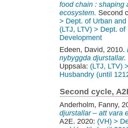
food chain : shaping 
ecosystem.
Second c
> Dept. of Urban an
(LTJ, LTV) > Dept. of
Development
Edeen, David
, 2010.
nybyggda djurstallar.
Uppsala:
(LTJ, LTV) 
Husbandry (until 121
Second cycle, A2
Anderholm, Fanny
, 2
djurstallar – att vara e
A2E. 2020:
(VH) > De