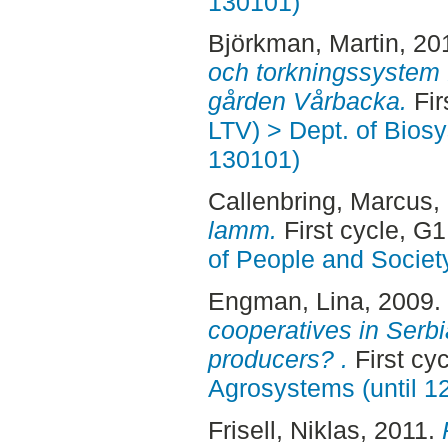
130101)
Björkman, Martin
, 20
och torkningssystem f
gården Vårbacka.
Fir
LTV) > Dept. of Bios
130101)
Callenbring, Marcus
,
lamm.
First cycle, G
of People and Societ
Engman, Lina
, 2009.
cooperatives in Serbi
producers? .
First cy
Agrosystems (until 1
Frisell, Niklas
, 2011.