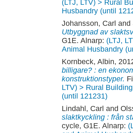
(LTJ, LTV) > Rural B
Husbandry (until 121
Johansson, Carl
and
Utbyggnad av slaktsv
G1E. Alnarp:
(LTJ, L
Animal Husbandry (un
Kornbeck, Albin
, 201
billigare? : en ekono
konstruktionstyper.
Fi
LTV) > Rural Buildin
(until 121231)
Lindahl, Carl
and
Ols
slaktkyckling : från st
cycle, G1E. Alnarp:
(