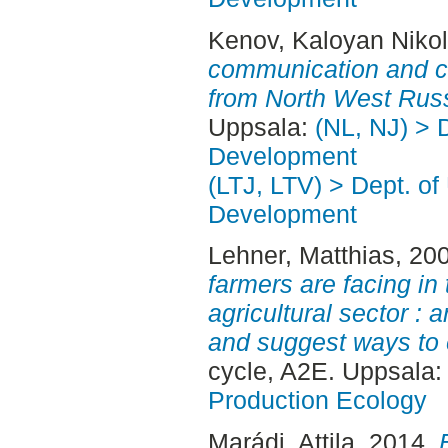
Kenov, Kaloyan Niko
communication and co
from North West Russ
Uppsala:
(NL, NJ) > 
Development
(LTJ, LTV) > Dept. of
Development
Lehner, Matthias
, 20
farmers are facing in
agricultural sector : a
and suggest ways to 
cycle, A2E. Uppsala
Production Ecology
Marádi, Attila
, 2014.