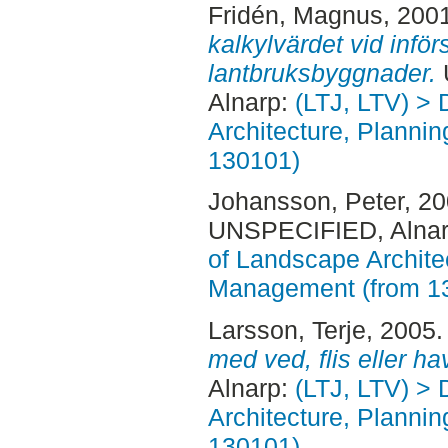
Fridén, Magnus
, 200
kalkylvärdet vid inför
lantbruksbyggnader.
Alnarp:
(LTJ, LTV) > 
Architecture, Planni
130101)
Johansson, Peter
, 2
UNSPECIFIED, Alnar
of Landscape Archite
Management (from 1
Larsson, Terje
, 2005
med ved, flis eller ha
Alnarp:
(LTJ, LTV) > 
Architecture, Planni
130101)