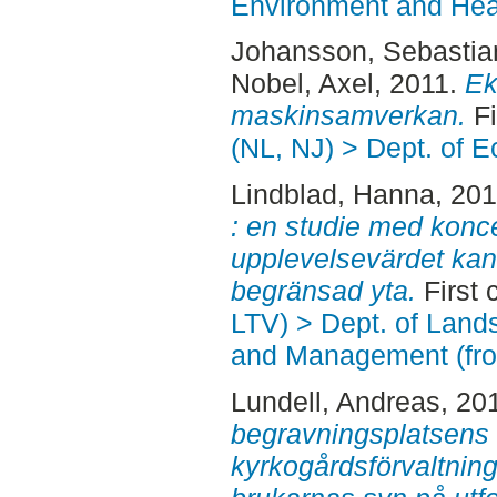
Environment and Heal
Johansson, Sebastia
Nobel, Axel
, 2011.
Ek
maskinsamverkan.
Fi
(NL, NJ) > Dept. of 
Lindblad, Hanna
, 20
: en studie med konce
upplevelsevärdet kan
begränsad yta.
First 
LTV) > Dept. of Land
and Management (fr
Lundell, Andreas
, 20
begravningsplatsens 
kyrkogårdsförvaltni