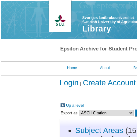
Sveriges lantbruksuniversitet
Swedish University of Agricult
Library
Epsilon Archive for Student Pro
Home
About
B
Login
Create Account
Up a level
Export as
Subject Areas
(15