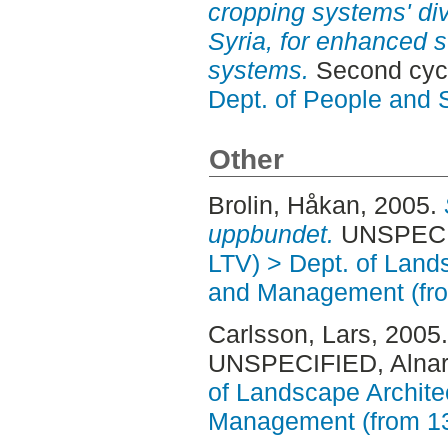
cropping systems' dive
Syria, for enhanced su
systems.
Second cycl
Dept. of People and 
Other
Brolin, Håkan
, 2005.
uppbundet.
UNSPECIF
LTV) > Dept. of Land
and Management (fr
Carlsson, Lars
, 2005
UNSPECIFIED, Alnar
of Landscape Archite
Management (from 1