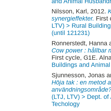
and Animal Husbandry
Nilsson, Karl
, 2012.
K
synergieffekter.
First
LTV) > Rural Buildin
(until 121231)
Ronnerstedt, Hanna
Cow power : hållbar m
First cycle, G1E. Aln
Buildings and Animal
Sjunnesson, Jonas
a
Höja tak : en metod at
användningsområde?
(LTJ, LTV) > Dept. of
Techology