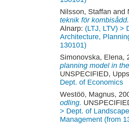
Nilsson, Staffan
and
teknik för kombisådd.
Alnarp:
(LTJ, LTV) > 
Architecture, Planni
130101)
Simonovska, Elena
,
planning model in th
UNSPECIFIED, Uppsa
Dept. of Economics
Westöö, Magnus
, 20
odling.
UNSPECIFIED,
> Dept. of Landscape
Management (from 1