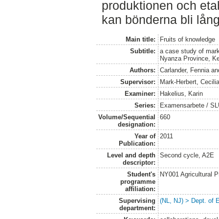
produktionen och etab
kan bönderna bli lång
Main title:
Fruits of knowledge
Subtitle:
a case study of mark
Nyanza Province, K
Authors:
Carlander, Fennia
an
Supervisor:
Mark-Herbert, Cecili
Examiner:
Hakelius, Karin
Series:
Examensarbete / SLU
Volume/Sequential
660
designation:
Year of
2011
Publication:
Level and depth
Second cycle, A2E
descriptor:
Student's
NY001 Agricultural
programme
affiliation:
Supervising
(NL, NJ) > Dept. of
department: