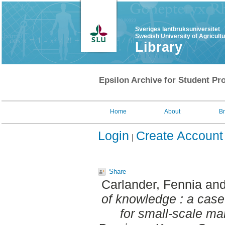
Sveriges lantbruksuniversitet
Swedish University of Agricult
Library
Epsilon Archive for Student Pro
Home
About
B
Login
Create Account
Share
Carlander, Fennia
an
of knowledge : a case
for small-scale m