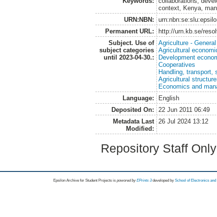
Keywords:
collaborations, develo
context, Kenya, mang
URN:NBN:
urn:nbn:se:slu:epsil
Permanent URL:
http://urn.kb.se/res
Subject. Use of
Agriculture - Genera
subject categories
Agricultural economi
until 2023-04-30.:
Development economi
Cooperatives
Handling, transport, 
Agricultural structur
Economics and man
Language:
English
Deposited On:
22 Jun 2011 06:49
Metadata Last
26 Jul 2024 13:12
Modified:
Repository Staff Onl
Epsilon Archive for Student Projects is
powored by
EPrints 3
developed by
School of Electronics an