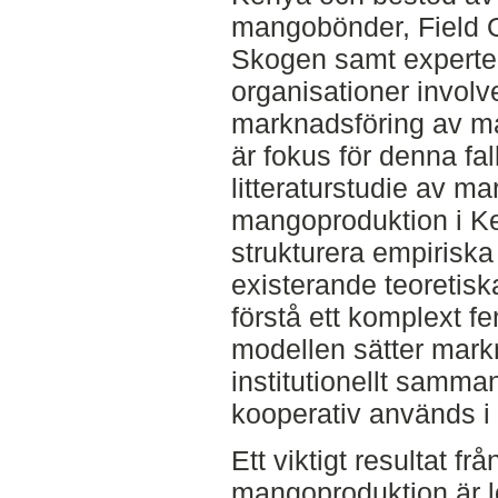
mangobönder, Field Of
Skogen samt experte
organisationer involv
marknadsföring av m
är fokus för denna fa
litteraturstudie av ma
mangoproduktion i Ken
strukturera empiriska
existerande teoretiska
förstå ett komplext f
modellen sätter markn
institutionellt samm
kooperativ används i 
Ett viktigt resultat frå
mangoproduktion är 