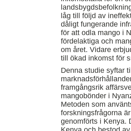
landsbygdsbefolknin
låg till följd av inef
dåligt fungerande infr
för att odla mango i
fördelaktiga och man
om året. Vidare erbj
till ökad inkomst för
Denna studie syftar til
marknadsförhållande
framgångsrik affärsv
mangobönder i Nyanz
Metoden som använts 
forskningsfrågorna är 
genomförts i Kenya. 
Kenya och bestod av 